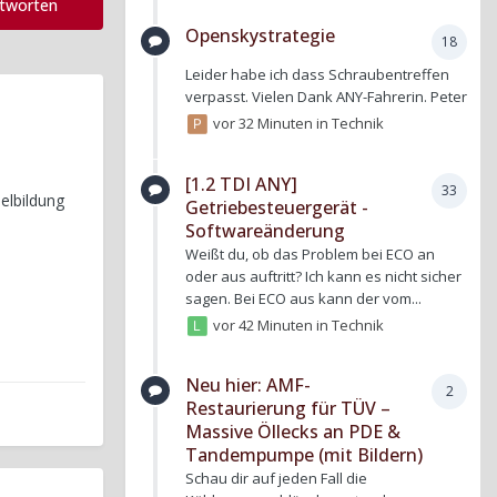
ntworten
Openskystrategie
18
Leider habe ich dass Schraubentreffen
verpasst. Vielen Dank ANY-Fahrerin. Peter
vor 32 Minuten
in
Technik
[1.2 TDI ANY]
33
elbildung
Getriebesteuergerät -
Softwareänderung
Weißt du, ob das Problem bei ECO an
oder aus auftritt? Ich kann es nicht sicher
sagen. Bei ECO aus kann der vom...
vor 42 Minuten
in
Technik
Neu hier: AMF-
2
Restaurierung für TÜV –
Massive Öllecks an PDE &
Tandempumpe (mit Bildern)
Schau dir auf jeden Fall die