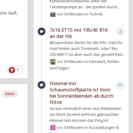
Kühlwasserschläuche unter der
Tandempumpe an - die quellen durch...
er läuft,
vor 50 Minuten
in
Technik
7x16 ET15 mit 195/45 R16
2
an der HA
@Superduke danke für die Info. Hast Du
hast hinten auch Trommeln, oder? Bei
205/40R17 ist aber auch das gesamt Rad...
vor 50 Minuten
in
Fahrwerk, Reifen
und Felgen
1
Himmel mit
11
Schaumstoffplatte ist Vorn
Autor
bei Sonnenblenden ab durch
Hitze
da war vermutlich einer aus Dilettantien
am Werk da wird wohl ein gebrauchter
Himmel rein müssen das Ding ist...
vor 54 Minuten
in
Ausstattungen &