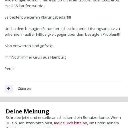
Änderungen vollkommen egal ob ich einen 2000'er oder 2002'er A2
mit OSS kaufen würde.
Es besteht weiterhin Klärungsbedarf!!!
Und in dem besagten Forumbereich ist keinerlei Lösungsansatz zu
erkennen - außer hilflosigkeit gegenüber dem besagten Problem!!!
Also Antworten sind gefragt.
ImmNoch immer Gruß aus Hamburg
Peter
Zitieren
Deine Meinung
Schreibe jetzt und erstelle anschließend ein Benutzerkonto. Wenn
Du ein Benutzerkonto hast,
melde Dich bitte an
, um unter Deinem