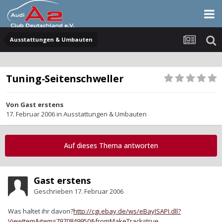
Ausstattungen & Umbauten
Tuning-Seitenschweller
Von Gast erstens
17. Februar 2006
in
Ausstattungen & Umbauten
Auf dieses Thema antworten
Gast erstens
Geschrieben
17. Februar 2006
Was haltet ihr davon?
http://cgi.ebay.de/ws/eBayISAPI.dll?
ViewItem&item=7970849950&fromMakeTrack=true