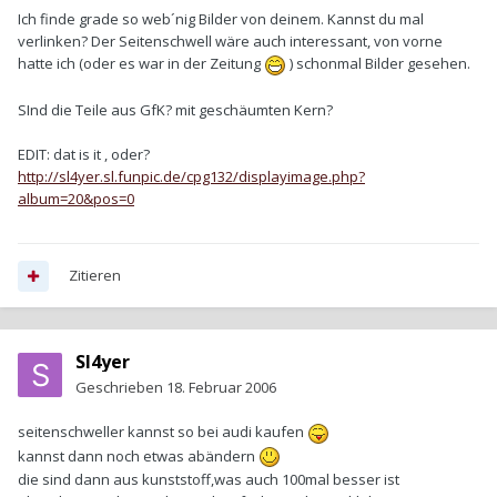
Ich finde grade so web´nig Bilder von deinem. Kannst du mal
verlinken? Der Seitenschwell wäre auch interessant, von vorne
hatte ich (oder es war in der Zeitung
) schonmal Bilder gesehen.
SInd die Teile aus GfK? mit geschäumten Kern?
EDIT: dat is it , oder?
http://sl4yer.sl.funpic.de/cpg132/displayimage.php?
album=20&pos=0
Zitieren
Sl4yer
Geschrieben
18. Februar 2006
seitenschweller kannst so bei audi kaufen
kannst dann noch etwas abändern
die sind dann aus kunststoff,was auch 100mal besser ist