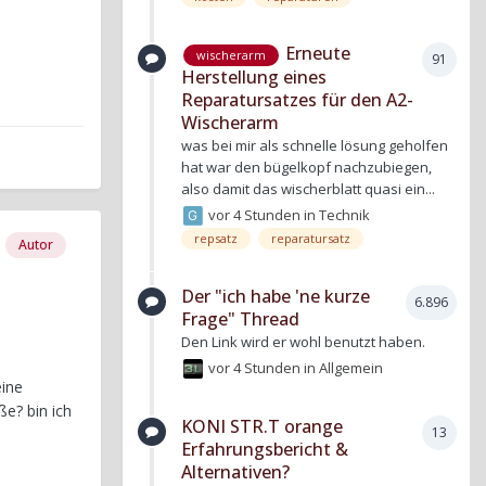
Erneute
wischerarm
91
Herstellung eines
Reparatursatzes für den A2-
Wischerarm
was bei mir als schnelle lösung geholfen
hat war den bügelkopf nachzubiegen,
also damit das wischerblatt quasi ein...
vor 4 Stunden
in
Technik
repsatz
reparatursatz
Autor
Der "ich habe 'ne kurze
6.896
Frage" Thread
Den Link wird er wohl benutzt haben.
vor 4 Stunden
in
Allgemein
eine
ße? bin ich
KONI STR.T orange
13
Erfahrungsbericht &
Alternativen?