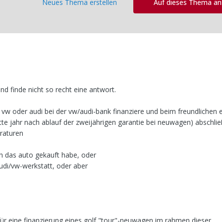
Neues Thema erstellen
Auf dieses Thema a
d finde nicht so recht eine antwort.
 vw oder audi bei der vw/audi-bank finanziere und beim freundlichen 
tte jahr nach ablauf der zweijährigen garantie bei neuwagen) abschlie
raturen
ch das auto gekauft habe, oder
 audi/vw-werkstatt, oder aber
 für eine finanzierung eines golf "tour"-neuwagen im rahmen dieser