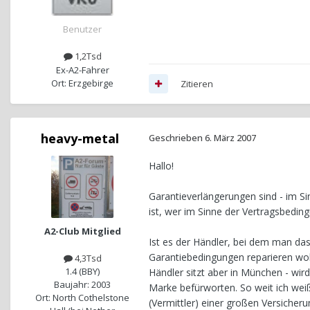
Benutzer
1,2Tsd
Ex-A2-Fahrer
Ort: Erzgebirge
Zitieren
heavy-metal
Geschrieben
6. März 2007
Hallo!
Garantieverlängerungen sind - im 
ist, wer im Sinne der Vertragsbeding
A2-Club Mitglied
Ist es der Händler, bei dem man das
Garantiebedingungen reparieren wol
4,3Tsd
1.4 (BBY)
Händler sitzt aber in München - wir
Baujahr: 2003
Marke befürworten. So weit ich weiß,
Ort: North Cothelstone
(Vermittler) einer großen Versicher