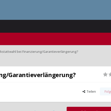
rkstattwahl bei Finanzierung/Garantieverlängerung?
ung/Garantieverlängerung?
Teilen
Fol