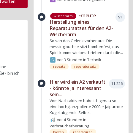
ntworten
Erneute
wischerarm
91
Herstellung eines
Reparatursatzes für den A2-
Wischerarm
So sah das Gelenk vorher aus: Die
messing buchse sitzt bombenfest, das
Spiel kommt wie beschrieben durch die...
vor 3 Stunden
in
Technik
eine
repsatz
reparatursatz
ße? bin ich
Hier wird ein A2 verkauft
11.226
- könnte ja interessant
sein...
Vom Nachtaktiven habe ich genau so
eine hochglanzpolierte 2000er Jaipurrote
Kugel abgeholt. Selbe...
vor 4 Stunden
in
Verbraucherberatung
kosten
reparaturen