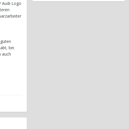
 / Audi-Logo
teren
warzarbeiter
 guten
abt, bei
n auch