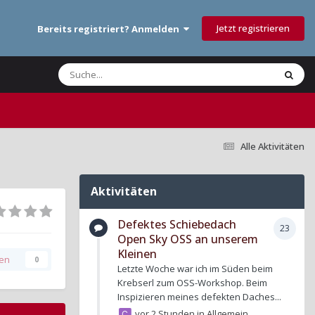
Jetzt registrieren
Bereits registriert? Anmelden
Alle Aktivitäten
Aktivitäten
Defektes Schiebedach
23
Open Sky OSS an unserem
Kleinen
gen
0
Letzte Woche war ich im Süden beim
Krebserl zum OSS-Workshop. Beim
Inspizieren meines defekten Daches...
vor 2 Stunden
in
Allgemein