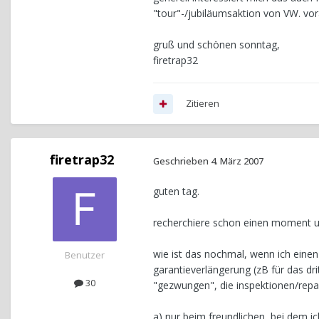
"tour"-/jubiläumsaktion von VW. vora
gruß und schönen sonntag,
firetrap32
Zitieren
firetrap32
Geschrieben
4. März 2007
guten tag.
recherchiere schon einen moment un
wie ist das nochmal, wenn ich einen
Benutzer
garantieverlängerung (zB für das dri
30
"gezwungen", die inspektionen/repa
a) nur beim freundlichen, bei dem i