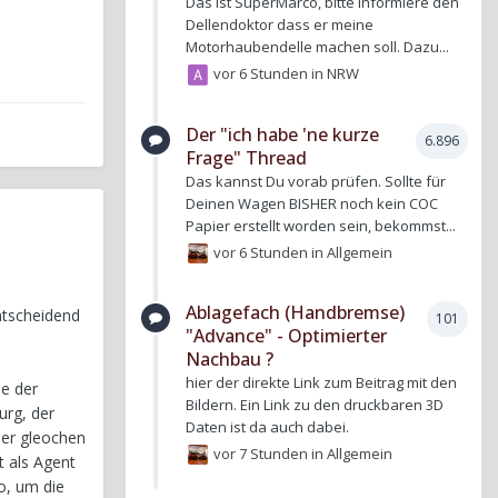
Das ist SuperMarco, bitte informiere den
Dellendoktor dass er meine
Motorhaubendelle machen soll. Dazu...
vor 6 Stunden
in
NRW
Der "ich habe 'ne kurze
6.896
Frage" Thread
Das kannst Du vorab prüfen. Sollte für
Deinen Wagen BISHER noch kein COC
Papier erstellt worden sein, bekommst...
vor 6 Stunden
in
Allgemein
Ablagefach (Handbremse)
ntscheidend
101
"Advance" - Optimierter
Nachbau ?
hier der direkte Link zum Beitrag mit den
ne der
Bildern. Ein Link zu den druckbaren 3D
urg, der
Daten ist da auch dabei.
der gleochen
vor 7 Stunden
in
Allgemein
t als Agent
o, um die