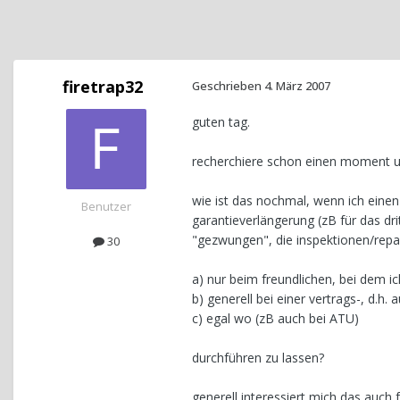
firetrap32
Geschrieben
4. März 2007
guten tag.
recherchiere schon einen moment un
wie ist das nochmal, wenn ich einen
Benutzer
garantieverlängerung (zB für das dri
"gezwungen", die inspektionen/repa
30
a) nur beim freundlichen, bei dem i
b) generell bei einer vertrags-, d.h.
c) egal wo (zB auch bei ATU)
durchführen zu lassen?
generell interessiert mich das auch