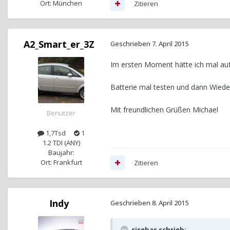
Ort: München
Zitieren
A2_Smart_er_3Z
Geschrieben
7. April 2015
Im ersten Moment hätte ich mal auf 
Batterie mal testen und dann Wiede
Mit freundlichen Grüßen Michael
Benutzer
1,7Tsd
1
1.2 TDI (ANY)
Baujahr:
Ort: Frankfurt
Zitieren
Indy
Geschrieben
8. April 2015
sisebas schrieb: