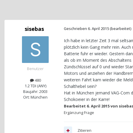
sisebas
Geschrieben
6. April 2015
(bearbeitet)
Ich habe in letzter Zeit 3 mal selt
plötzlich kein Gang mehr rein. Auch
Batterie fuhr er wieder. Gestern d
als ob im Moment des Abschaltens d
Zündschlüssel auf 0 und wieder Star
Benutzer
Motors und anziehen der Handbrems
weiteren Fahrt kam wieder die Meld
480
1.2 TDI (ANY)
Schalthebel sein?
Baujahr: 2003
Hat in München jemand VAG-Com der
Ort: München
Schokoeier in der Karre!
Bearbeitet
6. April 2015
von siseba
Ergänzung Frage
Zitieren