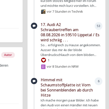
kurzem stolzes Mitglied hier im Forum
und möchte mich kurz vorstellen. Ich...
vor 7 Stunden
in
Technik
17. Audi A2
53
Schraubertreffen am
08.08.2026 in 59510 Lippetal / Es
wird schräg . . .
So… erfolgreich zu Hause angekommen.
Ausser das mir 4x der blöde
Überdruckschlauch von dem blöden...
Autor
1
deren
vor 8 Stunden
in
NRW
Himmel mit
6
Schaumstoffplatte ist Vorn
bei Sonnenblenden ab durch
Hitze
Ich mache morgen paar Bilder. Ich habe
den Audi von einen Händler mit neuen