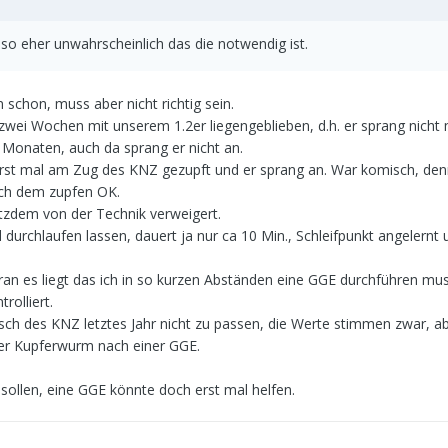
so eher unwahrscheinlich das die notwendig ist.
schon, muss aber nicht richtig sein.
zwei Wochen mit unserem 1.2er liegengeblieben, d.h. er sprang nicht 
3 Monaten, auch da sprang er nicht an.
rst mal am Zug des KNZ gezupft und er sprang an. War komisch, denn
ch dem zupfen OK.
tzdem von der Technik verweigert.
durchlaufen lassen, dauert ja nur ca 10 Min., Schleifpunkt angelernt u
ran es liegt das ich in so kurzen Abständen eine GGE durchführen mus
rolliert.
ch des KNZ letztes Jahr nicht zu passen, die Werte stimmen zwar, a
ofer Kupferwurm nach einer GGE.
 sollen, eine GGE könnte doch erst mal helfen.