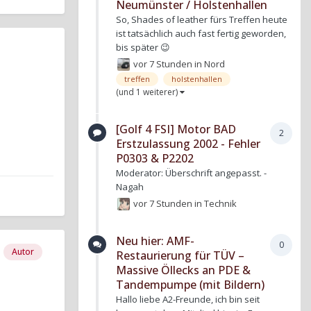
Neumünster / Holstenhallen
So, Shades of leather fürs Treffen heute
ist tatsächlich auch fast fertig geworden,
bis später 😉
vor 7 Stunden
in
Nord
treffen
holstenhallen
(und 1 weiterer)
[Golf 4 FSI] Motor BAD
2
Erstzulassung 2002 - Fehler
P0303 & P2202
Moderator: Überschrift angepasst. -
Nagah
vor 7 Stunden
in
Technik
Neu hier: AMF-
0
Autor
Restaurierung für TÜV –
Massive Öllecks an PDE &
Tandempumpe (mit Bildern)
Hallo liebe A2-Freunde, ich bin seit