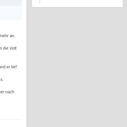
mehr an.
 die Volt
nd er lief
s.
ber nach