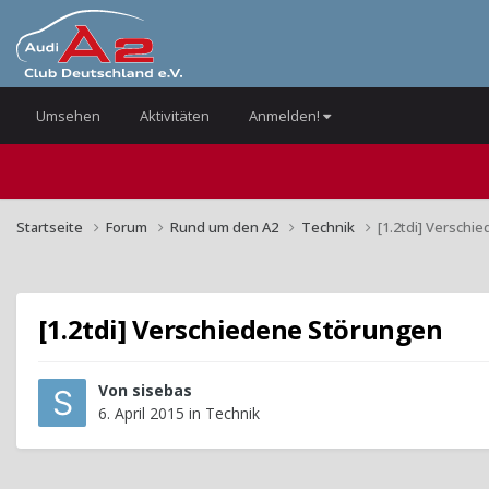
Umsehen
Aktivitäten
Anmelden!
Startseite
Forum
Rund um den A2
Technik
[1.2tdi] Versch
[1.2tdi] Verschiedene Störungen
Von
sisebas
6. April 2015
in
Technik