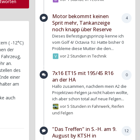
ntworten
Motor bekommt keinen
4
Sprit mehr, Tankanzeige
noch knapp über Reserve
Dieses Befestigungsprinzip kenne ich
vom Golf 4/ Octavia 1U. Hatte bisher 0
ern ( -12°C)
Probleme diese Mutter die den...
men der
vor 2 Stunden
in
Technik
s Fahrzeug,
hr an.
stellen des
7x16 ET15 mit 195/45 R16
0
Ende einer
an der HA
chalter am
Hallo zusammen, nachdem mein A2 die
Projektzwo-Felgen ja nicht haben wollte,
ke auch
ich aber schon total auf neue Felgen...
vor 5 Stunden
in
Fahrwerk, Reifen
und Felgen
"Das Treffen" in S.-H. am 9.
12
August by KTSH in