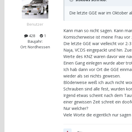
Die letzte GGE war im Oktober al
Benutzer
Kann man so nicht sagen. Kann man 
428
1
Komischerweise ist meine Frau vor 
Baujahr:
Die letzte GGE war vielleicht vor 2-
Ort: Nordhessen
Naja, VCDS eingepackt und hin. Zue
Werte des KNZ waren davor wie na
Einen Gang einlegen wurde aber tro
Ich hab dann vor Ort die GGE einmal 
wieder als sei nichts gewesen.
Blöderweise weiß ich auch nicht wo
Schrauben sind alle fest, wurden kont
Irgend etwas scheint nach dem Taus
einer gewissen Zeit schreit ein do
Nur welcher?
Viele Worte die eigentlich nur sagen