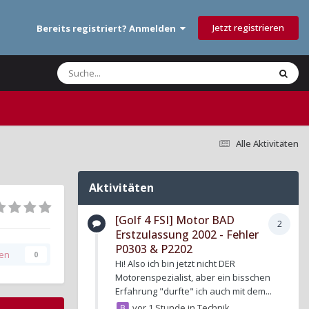
Jetzt registrieren
Bereits registriert? Anmelden
Alle Aktivitäten
Aktivitäten
[Golf 4 FSI] Motor BAD
2
Erstzulassung 2002 - Fehler
P0303 & P2202
gen
0
Hi! Also ich bin jetzt nicht DER
Motorenspezialist, aber ein bisschen
Erfahrung "durfte" ich auch mit dem...
vor 1 Stunde
in
Technik