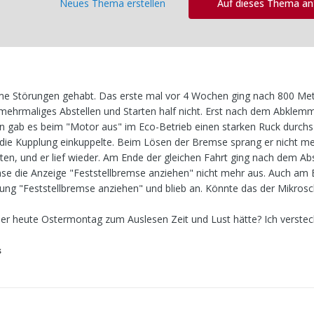
Neues Thema erstellen
Auf dieses Thema a
same Störungen gehabt. Das erste mal vor 4 Wochen ging nach 800 Met
 mehrmaliges Abstellen und Starten half nicht. Erst nach dem Abklem
ann gab es beim "Motor aus" im Eco-Betrieb einen starken Ruck durch
ie Kupplung einkuppelte. Beim Lösen der Bremse sprang er nicht me
ten, und er lief wieder. Am Ende der gleichen Fahrt ging nach dem Ab
e die Anzeige "Feststellbremse anziehen" nicht mehr aus. Auch am 
ung "Feststellbremse anziehen" und blieb an. Könnte das der Mikros
 heute Ostermontag zum Auslesen Zeit und Lust hätte? Ich verstec
s