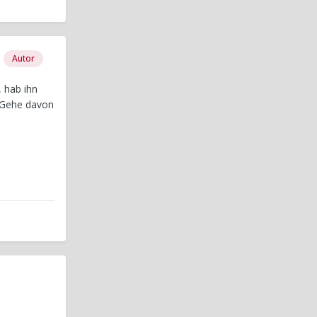
Autor
 hab ihn
. Gehe davon