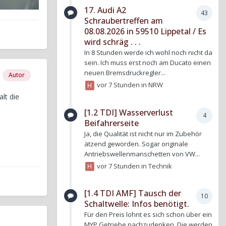
17. Audi A2
43
Schraubertreffen am
08.08.2026 in 59510 Lippetal / Es
wird schräg . . .
In 8 Stunden werde ich wohl noch nicht da
sein. Ich muss erst noch am Ducato einen
neuen Bremsdruckregler...
Autor
vor 7 Stunden
in
NRW
lt die
[1.2 TDI] Wasserverlust
4
Beifahrerseite
Ja, die Qualität ist nicht nur im Zubehör
ätzend geworden. Sogar originale
Antriebswellenmanschetten von VW...
vor 7 Stunden
in
Technik
[1.4 TDI AMF] Tausch der
10
Schaltwelle: Infos benötigt.
Für den Preis lohnt es sich schon über ein
MYP Getriebe nachzudenken. Die werden