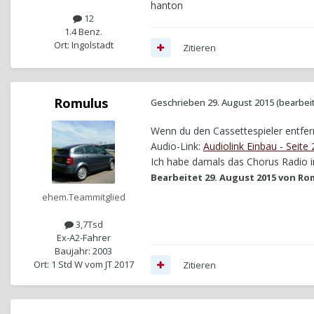
hanton
12
1.4 Benz.
Ort: Ingolstadt
Zitieren
Romulus
Geschrieben
29. August 2015
(bearbei
Wenn du den Cassettespieler entfern
Audio-Link:
Audiolink Einbau - Seite
Ich habe damals das Chorus Radio 
Bearbeitet
29. August 2015
von Ro
ehem.Teammitglied
3,7Tsd
Ex-A2-Fahrer
Baujahr: 2003
Ort: 1 Std W vom JT 2017
Zitieren