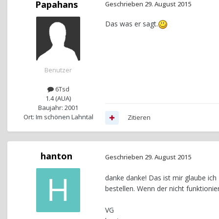
Papahans
Geschrieben
29. August 2015
Das was er sagt.
Benutzer
6Tsd
1.4 (AUA)
Baujahr: 2001
Ort: Im schönen Lahntal
Zitieren
hanton
Geschrieben
29. August 2015
danke danke! Das ist mir glaube i
bestellen. Wenn der nicht funktion
VG