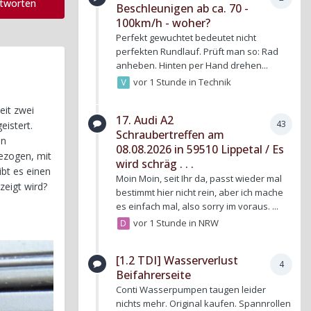
ntworten
Beschleunigen ab ca. 70 -
100km/h - woher?
Perfekt gewuchtet bedeutet nicht
perfekten Rundlauf. Prüft man so: Rad
anheben. Hinten per Hand drehen...
vor 1 Stunde
in
Technik
eit zwei
17. Audi A2
43
eistert.
Schraubertreffen am
in
08.08.2026 in 59510 Lippetal / Es
ezogen, mit
wird schräg . . .
bt es einen
Moin Moin, seit Ihr da, passt wieder mal
zeigt wird?
bestimmt hier nicht rein, aber ich mache
es einfach mal, also sorry im voraus. ...
vor 1 Stunde
in
NRW
[1.2 TDI] Wasserverlust
4
Beifahrerseite
Conti Wasserpumpen taugen leider
nichts mehr. Original kaufen. Spannrollen