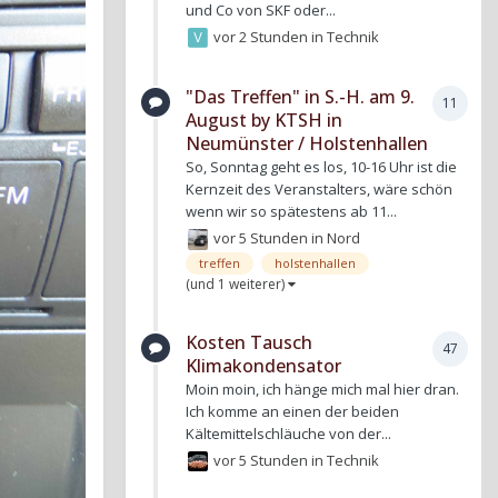
und Co von SKF oder...
vor 2 Stunden
in
Technik
"Das Treffen" in S.-H. am 9.
11
August by KTSH in
Neumünster / Holstenhallen
So, Sonntag geht es los, 10-16 Uhr ist die
Kernzeit des Veranstalters, wäre schön
wenn wir so spätestens ab 11...
vor 5 Stunden
in
Nord
treffen
holstenhallen
(und 1 weiterer)
Kosten Tausch
47
Klimakondensator
Moin moin, ich hänge mich mal hier dran.
Ich komme an einen der beiden
Kältemittelschläuche von der...
vor 5 Stunden
in
Technik