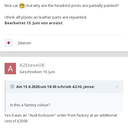
Nice car
, but why are the headrest posts are partially painted?
I think all! plastic an leather parts are repainted.
Bearbeitet
15. Juni
von arosist
Zitieren
A2SteveUK
Geschrieben
19. Juni
Am 15.6.2026 um 16:30 schrieb
A2 HL jense
:
Is this a factory colour?
Yes it was an "Audi Exclusive" order from factory at an additional
cost of £2500