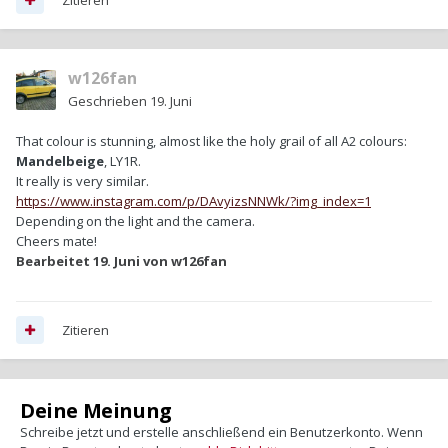
w126fan
Geschrieben
19. Juni
That colour is stunning, almost like the holy grail of all A2 colours:
Mandelbeige
, LY1R.
It really is very similar.
https://www.instagram.com/p/DAvyizsNNWk/?img_index=1
Depending on the light and the camera.
Cheers mate!
Bearbeitet
19. Juni
von w126fan
Zitieren
Deine Meinung
Schreibe jetzt und erstelle anschließend ein Benutzerkonto. Wenn