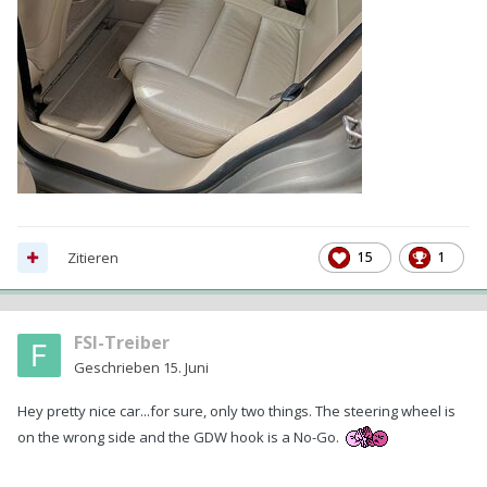
Zitieren
15
1
FSI-Treiber
Geschrieben
15. Juni
Hey pretty nice car...for sure, only two things. The steering wheel is
on the wrong side and the GDW hook is a No-Go.