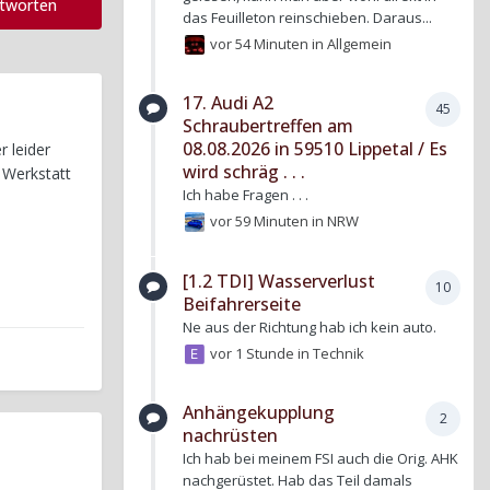
ntworten
das Feuilleton reinschieben. Daraus...
vor 54 Minuten
in
Allgemein
17. Audi A2
45
Schraubertreffen am
08.08.2026 in 59510 Lippetal / Es
 leider
wird schräg . . .
 Werkstatt
Ich habe Fragen . . .
vor 59 Minuten
in
NRW
[1.2 TDI] Wasserverlust
10
Beifahrerseite
Ne aus der Richtung hab ich kein auto.
vor 1 Stunde
in
Technik
Anhängekupplung
2
nachrüsten
Ich hab bei meinem FSI auch die Orig. AHK
nachgerüstet. Hab das Teil damals