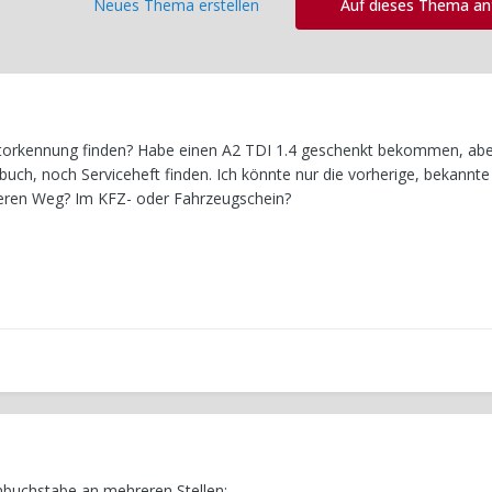
Neues Thema erstellen
Auf dieses Thema a
torkennung finden? Habe einen A2 TDI 1.4 geschenkt bekommen, aber
uch, noch Serviceheft finden. Ich könnte nur die vorherige, bekannte
deren Weg? Im KFZ- oder Fahrzeugschein?
nbuchstabe an mehreren Stellen;