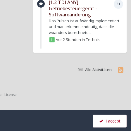
[1.2 TDI ANY]
31
Getriebesteuergerät -
Softwareänderung
Das Pulsen ist aufwändig implementiert
und man erkennt eindeutig, dass die
woanders berechnete...
vor 2 Stunden
in
Technik
Alle Aktivitäten
on License.
I accept