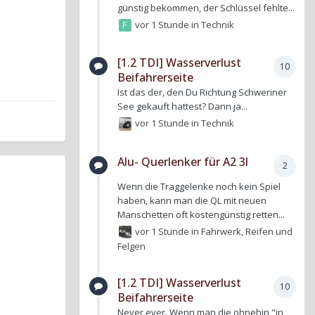
günstig bekommen, der Schlüssel fehlte...
vor 1 Stunde
in
Technik
[1.2 TDI] Wasserverlust
10
Beifahrerseite
Ist das der, den Du Richtung Schweriner
See gekauft hattest? Dann ja...
vor 1 Stunde
in
Technik
Alu- Querlenker für A2 3l
2
Wenn die Traggelenke noch kein Spiel
haben, kann man die QL mit neuen
Manschetten oft kostengünstig retten...
vor 1 Stunde
in
Fahrwerk, Reifen und
Felgen
[1.2 TDI] Wasserverlust
10
Beifahrerseite
Never ever. Wenn man die ohnehin "in