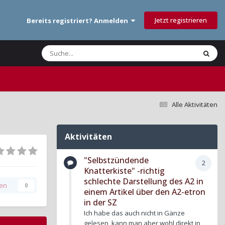
Jetzt registrieren
Bereits registriert? Anmelden
Alle Aktivitäten
Aktivitäten
"Selbstzündende
2
Knatterkiste" -richtig
schlechte Darstellung des A2 in
gen
0
einem Artikel über den A2-etron
in der SZ
Ich habe das auch nicht in Gänze
gelesen, kann man aber wohl direkt in