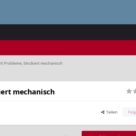
t Probleme, blockiert mechanisch
iert mechanisch
Teilen
Fol