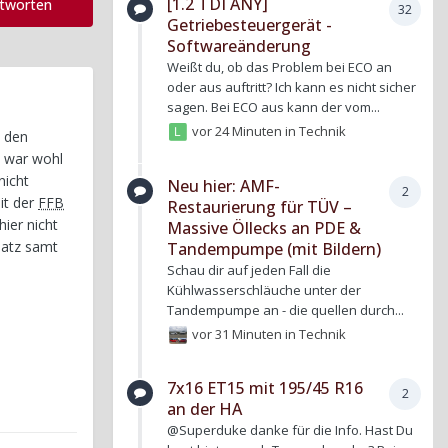
[1.2 TDI ANY]
ntworten
32
Getriebesteuergerät -
Softwareänderung
Weißt du, ob das Problem bei ECO an
oder aus auftritt? Ich kann es nicht sicher
sagen. Bei ECO aus kann der vom...
vor 24 Minuten
in
Technik
h den
ß war wohl
nicht
Neu hier: AMF-
2
it der
FFB
Restaurierung für TÜV –
ier nicht
Massive Öllecks an PDE &
satz samt
Tandempumpe (mit Bildern)
e
Schau dir auf jeden Fall die
Kühlwasserschläuche unter der
Tandempumpe an - die quellen durch...
vor 31 Minuten
in
Technik
7x16 ET15 mit 195/45 R16
2
an der HA
@Superduke danke für die Info. Hast Du