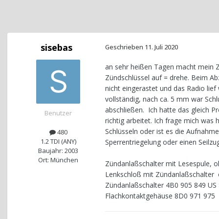
sisebas
Geschrieben
11. Juli 2020
an sehr heißen Tagen macht mein Zü
Zündschlüssel auf = drehe. Beim Ab
nicht eingerastet und das Radio lief
vollständig, nach ca. 5 mm war Schl
abschließen. Ich hatte das gleich P
Benutzer
richtig arbeitet. Ich frage mich wa
Schlüsseln oder ist es die Aufnahme
480
1.2 TDI (ANY)
Sperrentriegelung oder einen Seilzu
Baujahr: 2003
Ort: München
Zündanlaßschalter mit Lesespule, 
Lenkschloß mit Zündanlaßschalter 
Zündanlaßschalter 4B0 905 849 US 
Flachkontaktgehäuse 8D0 971 975 