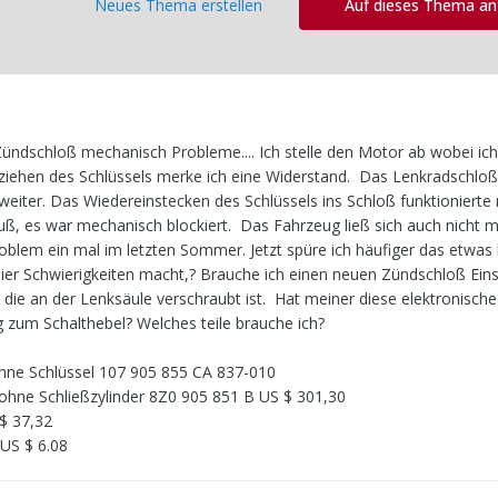
Neues Thema erstellen
Auf dieses Thema a
ndschloß mechanisch Probleme.... Ich stelle den Motor ab wobei ic
ziehen des Schlüssels merke ich eine Widerstand. Das Lenkradschlo
 weiter. Das Wiedereinstecken des Schlüssels ins Schloß funktionierte 
uß, es war mechanisch blockiert. Das Fahrzeug ließ sich auch nicht m
roblem ein mal im letzten Sommer. Jetzt spüre ich häufiger das etwas h
s hier Schwierigkeiten macht,? Brauche ich einen neuen Zündschloß Ein
 die an der Lenksäule verschraubt ist. Hat meiner diese elektronisch
g zum Schalthebel? Welches teile brauche ich?
ohne Schlüssel 107 905 855 CA 837-010
ohne Schließzylinder 8Z0 905 851 B US $ 301,30
$ 37,32
US $ 6.08