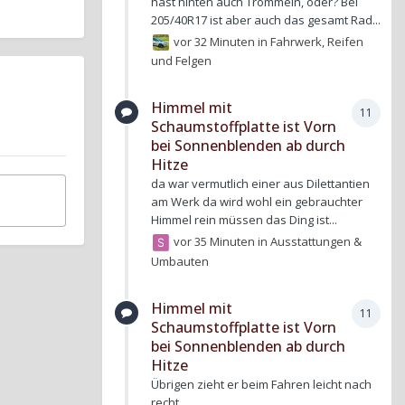
hast hinten auch Trommeln, oder? Bei
205/40R17 ist aber auch das gesamt Rad...
vor 32 Minuten
in
Fahrwerk, Reifen
und Felgen
Himmel mit
11
Schaumstoffplatte ist Vorn
bei Sonnenblenden ab durch
Hitze
da war vermutlich einer aus Dilettantien
am Werk da wird wohl ein gebrauchter
Himmel rein müssen das Ding ist...
vor 35 Minuten
in
Ausstattungen &
Umbauten
Himmel mit
11
Schaumstoffplatte ist Vorn
bei Sonnenblenden ab durch
Hitze
Übrigen zieht er beim Fahren leicht nach
recht.