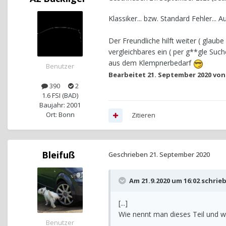
Klassiker... bzw. Standard Fehler...
Der Freundliche hilft weiter ( glau
vergleichbares ein ( per g**gle Suc
aus dem Klempnerbedarf
Benutzer
Bearbeitet
21. September 2020
von 
390
2
1.6 FSI (BAD)
Baujahr: 2001
Ort: Bonn
Zitieren
Bleifuß
Geschrieben
21. September 2020
Am 21.9.2020 um 16:02 schrie
[...]
Wie nennt man dieses Teil und wo
Benutzer