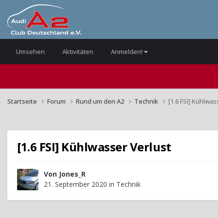
Umsehen
Aktivitäten
Anmelden!
Startseite
Forum
Rund um den A2
Technik
[1.6 FSI] Kühlwas
[1.6 FSI] Kühlwasser Verlust
Von
Jones_R
21. September 2020
in
Technik