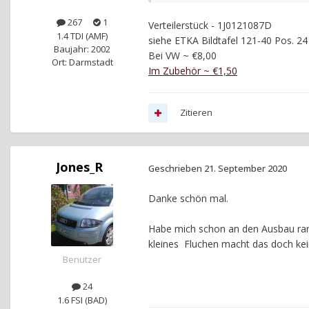
267
1
Verteilerstück - 1J0121087D
1.4 TDI (AMF)
siehe ETKA Bildtafel 121-40 Pos. 24
Baujahr: 2002
Bei VW ~ €8,00
Ort: Darmstadt
Im Zubehör ~ €1,50
Zitieren
Jones_R
Geschrieben
21. September 2020
Danke schön mal.
Habe mich schon an den Ausbau ran
kleines Fluchen macht das doch k
Benutzer
24
1.6 FSI (BAD)