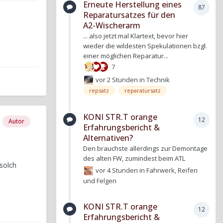
Erneute Herstellung eines
87
Reparatursatzes für den
A2-Wischerarm
... also jetzt mal Klartext, bevor hier
wieder die wildesten Spekulationen bzgl.
einer möglichen Reparatur...
7
vor 2 Stunden
in
Technik
repsatz
reparatursatz
KONI STR.T orange
12
Autor
Erfahrungsbericht &
Alternativen?
Den brauchste allerdings zur Demontage
des alten FW, zumindest beim ATL
solch
vor 4 Stunden
in
Fahrwerk, Reifen
und Felgen
KONI STR.T orange
12
Erfahrungsbericht &