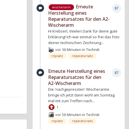
Erneute
wischerarm
87
Herstellung eines
Reparatursatzes für den A2-
Wischerarm
Hi Krebserl, Viiielen Dank für deine gute
Erklärung! Ich war einmal so frei das Foto
deiner technischen Zeichnung...
vor 36 Minuten
in
Technik
repsatz
reparatursatz
Erneute Herstellung eines
87
Reparatursatzes für den
A2-Wischerarm
Die 'nachgepressten' Wischerarme
bringe ich jetzt dann wohl am Sonntag
mal mit zum Treffen nach...
1
vor 56 Minuten
in
Technik
repsatz
reparatursatz