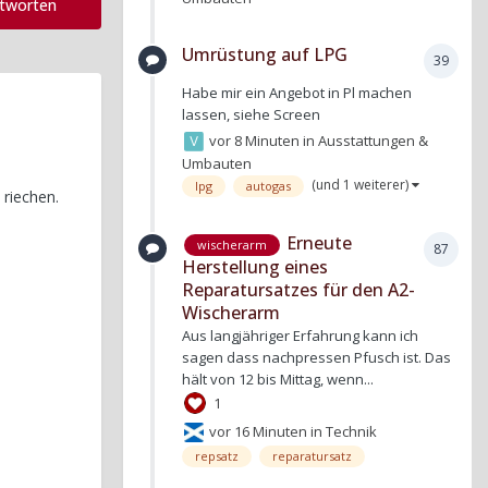
ntworten
Umrüstung auf LPG
39
Habe mir ein Angebot in Pl machen
lassen, siehe Screen
vor 8 Minuten
in
Ausstattungen &
Umbauten
(und 1 weiterer)
lpg
autogas
 riechen.
Erneute
wischerarm
87
Herstellung eines
Reparatursatzes für den A2-
Wischerarm
Aus langjähriger Erfahrung kann ich
sagen dass nachpressen Pfusch ist. Das
hält von 12 bis Mittag, wenn...
1
vor 16 Minuten
in
Technik
repsatz
reparatursatz