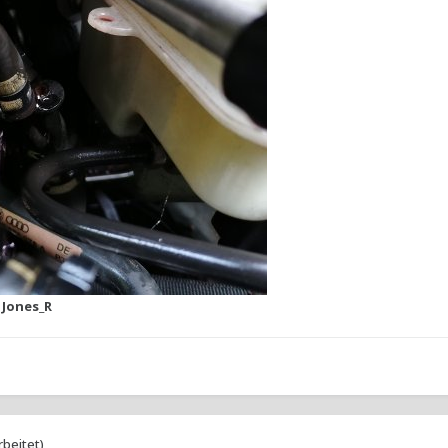
 Jones_R
rbeitet)