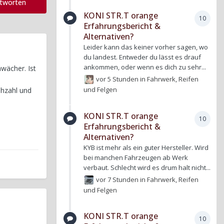
ntworten
KONI STR.T orange
10
Erfahrungsbericht &
Alternativen?
Leider kann das keiner vorher sagen, wo
du landest. Entweder du lässt es drauf
ankommen, oder wenn es dich zu sehr...
wächer. Ist
vor 5 Stunden
in
Fahrwerk, Reifen
und Felgen
ehzahl und
KONI STR.T orange
10
Erfahrungsbericht &
Alternativen?
KYB ist mehr als ein guter Hersteller. Wird
bei manchen Fahrzeugen ab Werk
verbaut. Schlecht wird es drum halt nicht...
vor 7 Stunden
in
Fahrwerk, Reifen
und Felgen
KONI STR.T orange
10