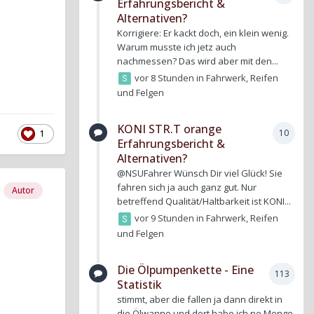
Erfahrungsbericht &
Alternativen?
Korrigiere: Er kackt doch, ein klein wenig.
Warum musste ich jetz auch
nachmessen? Das wird aber mit den...
vor 8 Stunden
in
Fahrwerk, Reifen
und Felgen
KONI STR.T orange
10
1
Erfahrungsbericht &
Alternativen?
@NSUFahrer Wünsch Dir viel Glück! Sie
fahren sich ja auch ganz gut. Nur
Autor
betreffend Qualität/Haltbarkeit ist KONI...
vor 9 Stunden
in
Fahrwerk, Reifen
und Felgen
Die Ölpumpenkette - Eine
113
Statistik
stimmt, aber die fallen ja dann direkt in
die Ölwanne und dort habe ich ne Menge