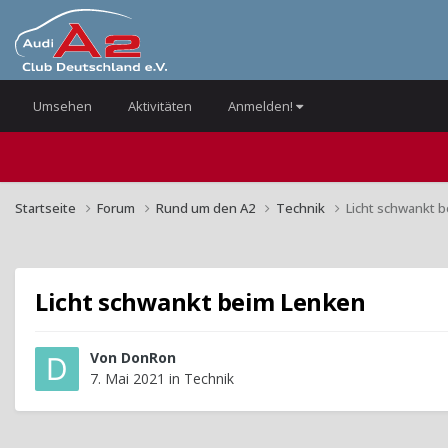
Umsehen
Aktivitäten
Anmelden!
Startseite
Forum
Rund um den A2
Technik
Licht schwankt 
Licht schwankt beim Lenken
Von
DonRon
7. Mai 2021
in
Technik