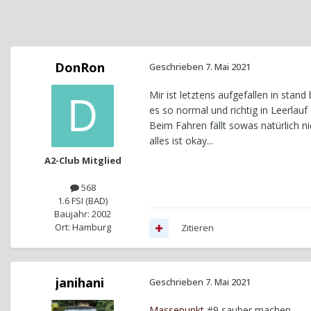
DonRon
Geschrieben
7. Mai 2021
Mir ist letztens aufgefallen in sta
es so normal und richtig in Leerlau
Beim Fahren fällt sowas natürlich n
alles ist okay...
A2-Club Mitglied
568
1.6 FSI (BAD)
Baujahr: 2002
Ort: Hamburg
Zitieren
janihani
Geschrieben
7. Mai 2021
Massepunkt
#9 sauber machen