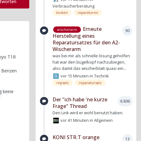
ntworten
Verbraucherberatung
kosten
reparaturen
Erneute
wischerarm
90
Herstellung eines
Reparatursatzes für den A2-
Wischerarm
was bei mir als schnelle lösung geholfen
Toyo T1R
hat war den bügelkopf nachzubiegen,
also damit das wischerblatt quasi ein...
rn Benzen
vor 15 Minuten
in
Technik
repsatz
reparatursatz
g keine
r
Der "ich habe 'ne kurze
6.896
Frage" Thread
Den Link wird er wohl benutzt haben.
vor 41 Minuten
in
Allgemein
KONI STR.T orange
13