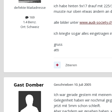
ich habe hinten 9x17 drauf mit 225/
defekte Mailadresse
musste nur oben etwas ändern an de
169
1.4 Benz.
alle bilder unter
www.audi-society.c
Ort: Schweiz
ich kriegte sogar alles eingetragen i
gruss
atti
Zitieren
Gast Domber
Geschrieben
10. Juli 2005
Ich war gerade gestern mit meinem 
Gelegenheit haben wir nochmal gegu
jetzt mit 5mm schon schleift.
Aber nachdem wir gesehen haben, w