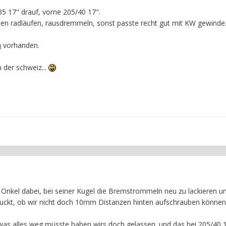
35 17" drauf, vorne 205/40 17".
n radläufen, rausdremmeln, sonst passte recht gut mit KW gewinde.
h
vorhanden.
n der schweiz...
Onkel dabei, bei seiner Kugel die Bremstrommeln neu zu lackieren un
ckt, ob wir nicht doch 10mm Distanzen hinten aufschrauben können,
as alles weg müsste haben wirs doch gelassen. und das bei 205/40 