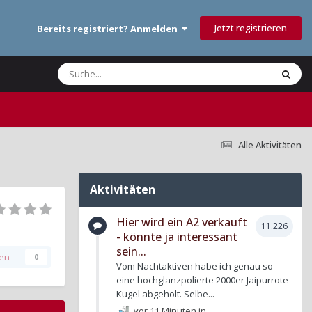
Jetzt registrieren
Bereits registriert? Anmelden
Alle Aktivitäten
Aktivitäten
Hier wird ein A2 verkauft
11.226
- könnte ja interessant
sein...
gen
0
Vom Nachtaktiven habe ich genau so
eine hochglanzpolierte 2000er Jaipurrote
Kugel abgeholt. Selbe...
vor 11 Minuten
in