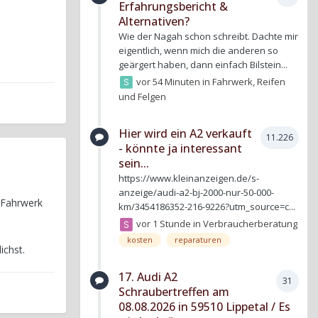
Erfahrungsbericht &
Alternativen?
Wie der Nagah schon schreibt. Dachte mir
eigentlich, wenn mich die anderen so
geärgert haben, dann einfach Bilstein...
vor 54 Minuten
in
Fahrwerk, Reifen
und Felgen
Hier wird ein A2 verkauft
11.226
- könnte ja interessant
sein...
https://www.kleinanzeigen.de/s-
anzeige/audi-a2-bj-2000-nur-50-000-
e Fahrwerk
km/3454186352-216-9226?utm_source=c...
vor 1 Stunde
in
Verbraucherberatung
kosten
reparaturen
ichst.
17. Audi A2
31
Schraubertreffen am
08.08.2026 in 59510 Lippetal / Es