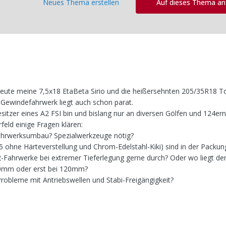
Neues Thema erstellen
Auf dieses Thema a
heute meine 7,5x18 EtaBeta Sirio und die heißersehnten 205/35R18 
Gewindefahrwerk liegt auch schon parat.
esitzer eines A2 FSI bin und bislang nur an diversen Gölfen und 124e
feld einige Fragen klären:
 Fahrwerksumbau? Spezialwerkzeuge nötig?
 ohne Härteverstellung und Chrom-Edelstahl-Kiki) sind in der Packun
Fahrwerke bei extremer Tieferlegung gerne durch? Oder wo liegt de
90mm oder erst bei 120mm?
Probleme mit Antriebswellen und Stabi-Freigängigkeit?