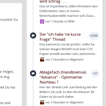
wird schräg . . .
Das ist SuperMarco, bitte informiere den
Dellendoktor dass er meine
Motorhaubendelle machen soll. Dazu...
 müsstest Du
vor 1 Stunde
in
NRW
Der "ich habe 'ne kurze
6.896
Frage" Thread
Das kannst Du vorab prüfen. Sollte für
Deinen Wagen BISHER noch kein COC
Papier erstellt worden sein, bekommst...
vor 2 Stunden
in
Allgemein
e Felgen,
Ablagefach (Handbremse)
101
"Advance" - Optimierter
mt eng.
Nachbau ?
hier der direkte Link zum Beitrag mit den
weil Du nur
Bildern. Ein Link zu den druckbaren 3D
Daten ist da auch dabei.
vor 3 Stunden
in
Allgemein
hst und