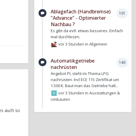
Ablagefach (Handbremse)
101
"Advance" - Optimierter
Nachbau ?
Es gibt da evtl. etwas besseres. Einfach
mal durchlesen.
vor 3 Stunden
in
Allgemein
Automatikgetriebe
140
nachrüsten
Angebot PL steht im Thema LPG
nachrüsten. Incl ECE 115 Zertifikat um
1.500 €. Baut man das Getriebe halt...
vor 3 Stunden
in
Ausstattungen &
Umbauten
es auch so