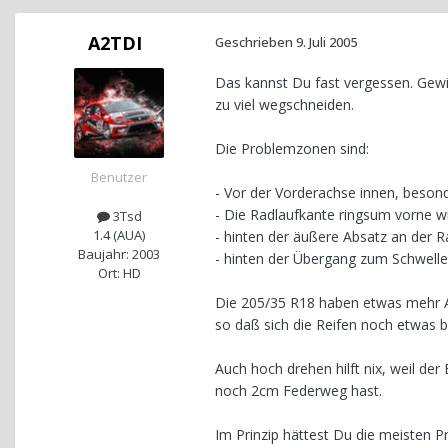
A2TDI
Geschrieben
9. Juli 2005
Das kannst Du fast vergessen. Gewin
zu viel wegschneiden.
Die Problemzonen sind:
Benutzer
- Vor der Vorderachse innen, besond
- Die Radlaufkante ringsum vorne wi
3Tsd
1.4 (AUA)
- hinten der äußere Absatz an der 
Baujahr: 2003
- hinten der Übergang zum Schwelle
Ort: HD
Die 205/35 R18 haben etwas mehr Ab
so daß sich die Reifen noch etwas b
Auch hoch drehen hilft nix, weil der
noch 2cm Federweg hast.
Im Prinzip hättest Du die meisten 