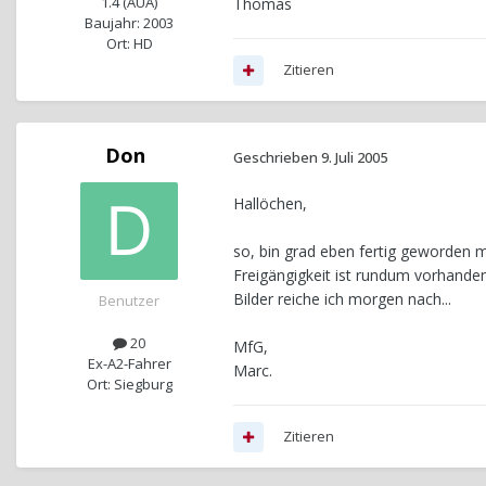
1.4 (AUA)
Thomas
Baujahr: 2003
Ort: HD
Zitieren
Don
Geschrieben
9. Juli 2005
Hallöchen,
so, bin grad eben fertig geworden mi
Freigängigkeit ist rundum vorhanden,
Bilder reiche ich morgen nach...
Benutzer
20
MfG,
Ex-A2-Fahrer
Marc.
Ort: Siegburg
Zitieren