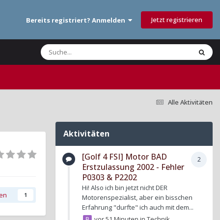
Jetzt registrieren
Bereits registriert? Anmelden
Alle Aktivitäten
Aktivitäten
[Golf 4 FSI] Motor BAD
2
Erstzulassung 2002 - Fehler
P0303 & P2202
Hi! Also ich bin jetzt nicht DER
gen
1
Motorenspezialist, aber ein bisschen
Erfahrung "durfte" ich auch mit dem...
vor 51 Minuten
in
Technik