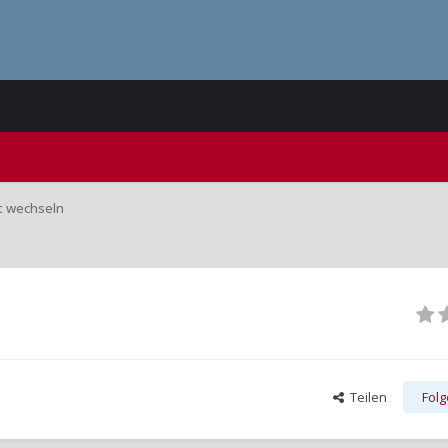
t wechseln
Teilen
Fol