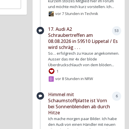
kurzem stolzes Mitglied hier im Forum
und möchte mich kurz vorstellen. Ich...
vor 7 Stunden
in
Technik
17. Audi A2
53
Schraubertreffen am
08.08.2026 in 59510 Lippetal / Es
wird schräg . . .
So… erfolgreich zu Hause angekommen.
Ausser das mir 4x der blöde
Überdruckschlauch von dem blöden...
1
vor 8 Stunden
in
NRW
Himmel mit
6
Schaumstoffplatte ist Vorn
bei Sonnenblenden ab durch
Hitze
Ich mache morgen paar Bilder. Ich habe
den Audi von einen Händler mit neuen