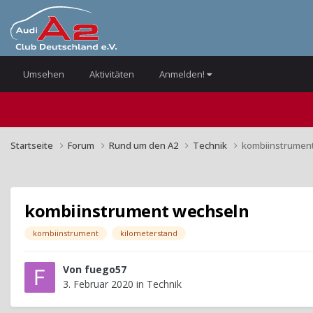
Umsehen
Aktivitäten
Anmelden!
Startseite
Forum
Rund um den A2
Technik
kombiinstrumen
kombiinstrument wechseln
kombiinstrument
kilometerstand
Von
fuego57
3. Februar 2020
in
Technik