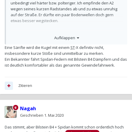
unbedingt viel härter bzw. polteriger. Ich empfinde den A2
wegen seines kurzen Radstandes ab und zu etwas unruhig
auf der Straße. Er dürfte ein paar Bodenwellen doch gern
etwas besser wegstecken.
Ich hab mir also schon einiges zu den verschiedenen
Aufklappen
Fahrwerksvarianten durchgelesen. Der "all time favourite" für
ein Gewindefahrwerk sind wohl da
ST
-X bzw.
ST
-XA. Aus dem
Eine Sänfte wird die Kugel mit einem
ST
-X definitiv nicht,
Bekanntenkreis habe ich dahingehend auch nur positives
insbesondere kurze Stöße sind unmittelbar zu merken.
Feedback bekommen. Der Preis für Fahrwerk, Anbauteile
Ein Bekannter fährt Spidan-Federn mit Bilstein B4 Dämpfern und das
(Schrauben, Domlager, Koppelstangen, etc.), evtl. Einbau,
ist deutlich komfortabler als das genannte Gewindefahrwerk.
Achsvermessung und Zulassung summieren sich doch aber
ganz ordentlich. [...]
Zitieren
Nagah
Geschrieben
1. Mai 2020
Das stimmt, aber Bilstein B4 + Spidan kommt schon ordentlich hoch