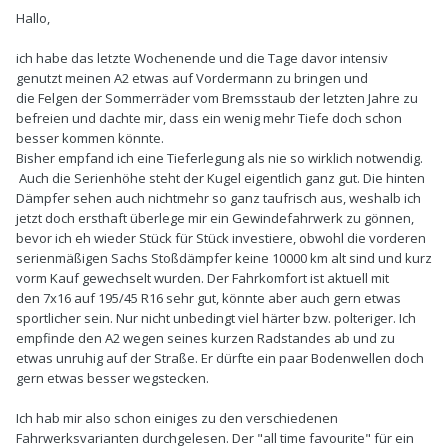
Hallo,
ich habe das letzte Wochenende und die Tage davor intensiv
genutzt meinen A2 etwas auf Vordermann zu bringen und
die Felgen der Sommerräder vom Bremsstaub der letzten Jahre zu
befreien und dachte mir, dass ein wenig mehr Tiefe doch schon
besser kommen könnte.
Bisher empfand ich eine Tieferlegung als nie so wirklich notwendig.
Auch die Serienhöhe steht der Kugel eigentlich ganz gut. Die hinten
Dämpfer sehen auch nichtmehr so ganz taufrisch aus, weshalb ich
jetzt doch ersthaft überlege mir ein Gewindefahrwerk zu gönnen,
bevor ich eh wieder Stück für Stück investiere, obwohl die vorderen
serienmäßigen Sachs Stoßdämpfer keine 10000 km alt sind und kurz
vorm Kauf gewechselt wurden. Der Fahrkomfort ist aktuell mit
den 7x16 auf 195/45 R16 sehr gut, könnte aber auch gern etwas
sportlicher sein. Nur nicht unbedingt viel härter bzw. polteriger. Ich
empfinde den A2 wegen seines kurzen Radstandes ab und zu
etwas unruhig auf der Straße. Er dürfte ein paar Bodenwellen doch
gern etwas besser wegstecken.
Ich hab mir also schon einiges zu den verschiedenen
Fahrwerksvarianten durchgelesen. Der "all time favourite" für ein