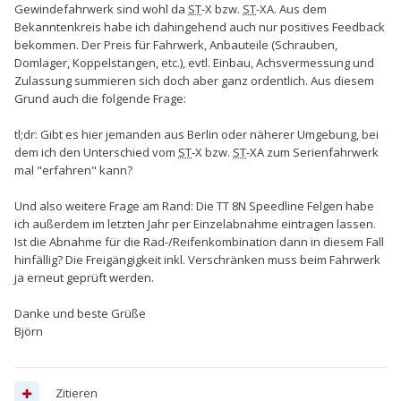
Gewindefahrwerk sind wohl da
ST
-X bzw.
ST
-XA. Aus dem
Bekanntenkreis habe ich dahingehend auch nur positives Feedback
bekommen. Der Preis für Fahrwerk, Anbauteile (Schrauben,
Domlager, Koppelstangen, etc.), evtl. Einbau, Achsvermessung und
Zulassung summieren sich doch aber ganz ordentlich. Aus diesem
Grund auch die folgende Frage:
tl;dr: Gibt es hier jemanden aus Berlin oder näherer Umgebung, bei
dem ich den Unterschied vom
ST
-X bzw.
ST
-XA zum Serienfahrwerk
mal "erfahren" kann?
Und also weitere Frage am Rand: Die TT 8N Speedline Felgen habe
ich außerdem im letzten Jahr per Einzelabnahme eintragen lassen.
Ist die Abnahme für die Rad-/Reifenkombination dann in diesem Fall
hinfällig? Die Freigängigkeit inkl. Verschränken muss beim Fahrwerk
ja erneut geprüft werden.
Danke und beste Grüße
Björn
Zitieren