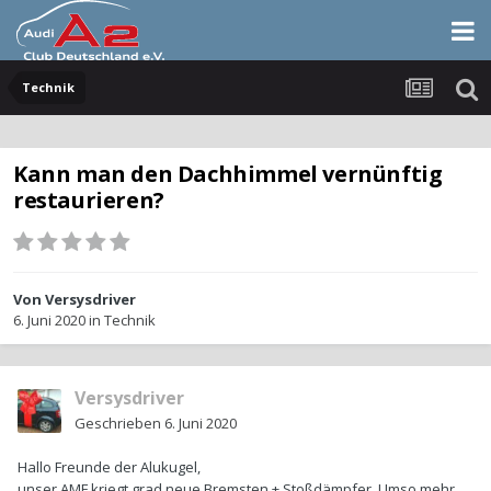
Technik
Kann man den Dachhimmel vernünftig
restaurieren?
Von
Versysdriver
6. Juni 2020
in
Technik
Versysdriver
Geschrieben
6. Juni 2020
Hallo Freunde der Alukugel,
unser
AMF
kriegt grad neue Bremsten + Stoßdämpfer. Umso mehr