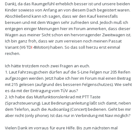
Dank), da das Raumgefühl erheblich besser ist und unsere beiden
Kinder sowieso von Anfang an von diesem Dach begeistert waren.
Abschließend kann ich sagen, dass wir den Kauf keinesfalls
bereuen und mit dem Wagen sehr zufrieden sind. Jedoch muß ich
entgegen einiger Meinungen hier im Forum anmerken, dass dieser
Wagen aus meiner Sicht schon ein hervorragender Zweitwagen ist.
Ich bin ganz froh, dass wir zum verreisen noch meinen Passat
Variant (V6 TD
I
4Motion) haben. So das soll hierzu erst einmal
reichen.
Ich hätte trotzdem noch zwei Fragen an euch.
1. Laut Fahrzeugschein dürfen auf die S-Line Felgen nur 205 Reifen
aufgezogen werden. Jetzt habe ich hier im Forum mal einen Beitrag
mit 215 gelesen (aufgrund des besseren Felgenschutzes). Wie sieht
es da mit der Eintragung vom TÜV aus?
2. Ich habe das Mutifunktionslenkrad mit PTT Taste
(Sprachsteuerung). Laut Bedinungsanleitung läßt sich damit, neben
dem Telefon, auch die Audioanlag (Concert) bedienen. Geht bei mir
aber nicht (only phone). Ist das nur in Verbindung mit Navi möglich?
Vielen Dank im vorraus für eure Hilfe. Bis zum nächsten mal