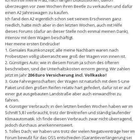
Ich konnte meine Frau, nach langen Diskussionen, davon
überzeugen vor zwei Wochen ihren Beetle zu verkaufen und dafür
einen A2 Jahreswagen zu kaufen.
Ich fand den A2 eigentlich schon seit seinem Erscheinen ganz
niedlich, hatte mich aber in den letzten Wochen, auch mit Hilfe
dieses Forums (dafür an dieser Stelle noch einmal meinen Dank),
intensiv mit dem Wagen beschäftigt.
Hier meine ersten Eindrücke!
1. Geniales Raumkonzept; alle meine Nachbarn waren nach
Probesitzen völlig überrascht wie groß der Wagen von innen ist.
2. Günstiges Auto; wie in diesem Forum ja schon des öfteren
beschrieben, sind die Unterhaltskosten ernorm gering. Wir zahlen
jetzt im Jahr
206 Euro Versicherung incl. Vollkasko
!!
3. Gute Fahreigenschaften; der Wagen ist natürlich mit dem S-Line
Paket und den großen Reifen relativ hart gefedert, dafür ist er auf
einer gut ausgebauten Landstraße aber auch einwandfrei zu
fahren.
4. Günstiger Verbrauch; in den letzten beiden Wochen haben wir im
Schnitt 5,8 l verbraucht, trotz der Breitreifen und ständig laufender
Klimaautomatik. Ich finde diesen Verbrauch zwar nicht überragend,
jedoch durchaus anerkennenswert.
5. Tolles Dach; wir haben uns trotz der vielen Negativeinträge hier im
Forum bewußt für das OSS entschieden (Garantieverlängerung sei