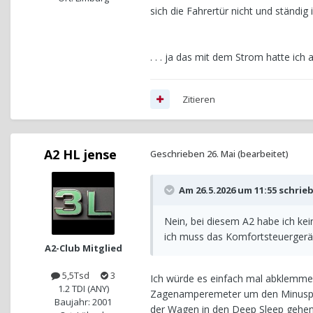
sich die Fahrertür nicht und ständi
. . . ja das mit dem Strom hatte ic
Zitieren
A2 HL jense
Geschrieben
26. Mai
(bearbeitet)
Am 26.5.2026 um 11:55 schrie
Nein, bei diesem A2 habe ich kei
ich muss das Komfortsteuergerä
A2-Club Mitglied
5,5Tsd
3
Ich würde es einfach mal abklemmen
1.2 TDI (ANY)
Zagenamperemeter um den Minuspol 
Baujahr: 2001
der Wagen in den Deep Sleep gehen