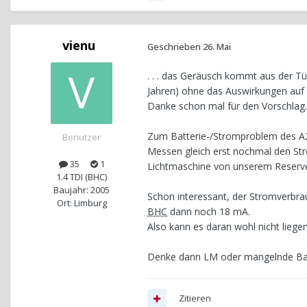
vienu
Geschrieben
26. Mai
. . . das Geräusch kommt aus der Tü
Jahren) ohne das Auswirkungen auf 
Danke schon mal für den Vorschlag. K
Zum Batterie-/Stromproblem des A2
Benutzer
Messen gleich erst nochmal den St
35
1
Lichtmaschine von unserem Reserve
1.4 TDI (BHC)
Baujahr: 2005
Schon interessant, der Stromverbrau
Ort: Limburg
BHC
dann noch 18 mA.
Also kann es daran wohl nicht liegen
Denke dann LM oder mangelnde Batt
Zitieren