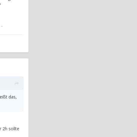
n ?
 .
eißt das,
 2h sollte