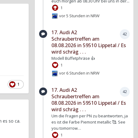
euch morgen ab 08.30 Uhr bei uns in der...
1
vor 5 Stunden
in
NRW
17. Audi A2
42
Schraubertreffen am
08.08.2026 in 59510 Lippetal / Es
wird schräg . . .
Modell Büffetphräse 👍
1
vor 6 Stunden
in
NRW
1
17. Audi A2
42
Schraubertreffen am
08.08.2026 in 59510 Lippetal / Es
wird schräg . . .
Um die Fragen per PN zu beantworten, ja
n es so ca.
es ist die Farbe Piemont metallic 🥰. See
you tomorrow…
1