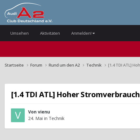
Umsehen
Aktivitäten
Anmelden!
Startseite
Forum
Rund um den A2
Technik
[1.4 TDI ATL] H
[1.4 TDI ATL] Hoher Stromverbrauch
Von
vienu
24. Mai
in
Technik