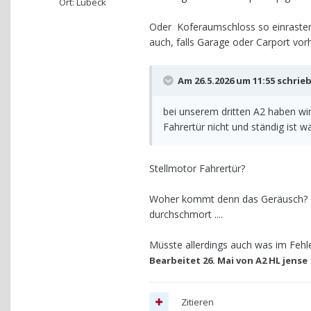
Ort: Lübeck
Oder Koferaumschloss so einrasten,
auch, falls Garage oder Carport vor
Am 26.5.2026 um 11:55 schrie
bei unserem dritten A2 haben wir 
Fahrertür nicht und ständig ist 
Stellmotor Fahrertür?
Woher kommt denn das Geräusch? Da
durchschmort ....
Müsste allerdings auch was im Fehl
Bearbeitet
26. Mai
von A2 HL jense
Zitieren