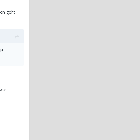
sen geht
ie
 was