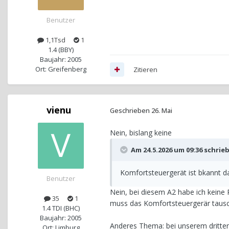
Benutzer
1,1Tsd
1
1.4 (BBY)
Baujahr: 2005
Ort: Greifenberg
Zitieren
vienu
Geschrieben
26. Mai
Nein, bislang keine
Am 24.5.2026 um 09:36 schrie
Komfortsteuergerät ist bkannt daf
Benutzer
Nein, bei diesem A2 habe ich keine 
35
1
muss das Komfortsteuergerär taus
1.4 TDI (BHC)
Baujahr: 2005
Anderes Thema: bei unserem dritten 
Ort: Limburg