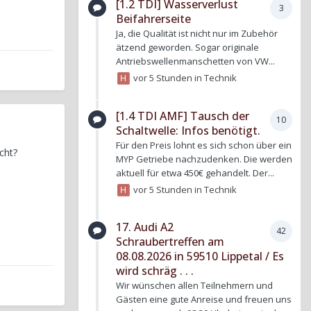
[1.2 TDI] Wasserverlust
3
Beifahrerseite
Ja, die Qualität ist nicht nur im Zubehör
ätzend geworden. Sogar originale
Antriebswellenmanschetten von VW...
vor 5 Stunden
in
Technik
[1.4 TDI AMF] Tausch der
10
Schaltwelle: Infos benötigt.
Für den Preis lohnt es sich schon über ein
cht?
MYP Getriebe nachzudenken. Die werden
aktuell für etwa 450€ gehandelt. Der...
vor 5 Stunden
in
Technik
17. Audi A2
42
Schraubertreffen am
08.08.2026 in 59510 Lippetal / Es
wird schräg . . .
Wir wünschen allen Teilnehmern und
Gästen eine gute Anreise und freuen uns