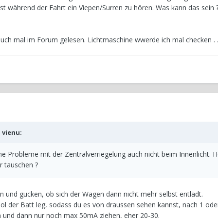
g ist während der Fahrt ein Viepen/Surren zu hören. Was kann das sei
h auch mal im Forum gelesen. Lichtmaschine wwerde ich mal checken . .
b
vienu
:
ne Probleme mit der Zentralverriegelung auch nicht beim Innenlicht. H
r tauschen ?
 und gucken, ob sich der Wagen dann nicht mehr selbst entlädt.
der Batt leg, sodass du es von draussen sehen kannst, nach 1 oder
 und dann nur noch max 50mA ziehen, eher 20-30.