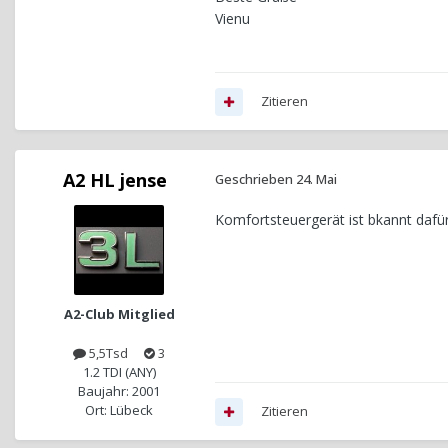
Vienu
Zitieren
A2 HL jense
Geschrieben
24. Mai
Komfortsteuergerät ist bkannt dafür.
A2-Club Mitglied
5,5Tsd
3
1.2 TDI (ANY)
Baujahr: 2001
Ort: Lübeck
Zitieren