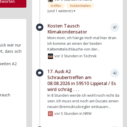
ntworten
treffen
holstenhallen
(und 1 weiterer)
Kosten Tausch
47
Klimakondensator
Moin moin, ich hänge mich mal hier dran.
Ich komme an einen der beiden
lück war nur
Kältemittelschläuche von der...
t, dass sich
vor 3 Stunden
in
Technik
zweiten A2
17. Audi A2
42
Schraubertreffen am
08.08.2026 in 59510 Lippetal / Es
wird schräg . . .
brauch
In 8 Stunden werde ich wohl noch nicht da
sein. Ich muss erst noch am Ducato einen
neuen Bremsdruckregler einbauen...
vor 5 Stunden
in
NRW