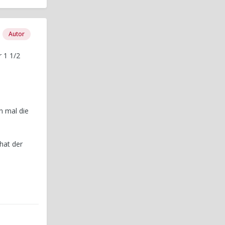
Autor
r 1 1/2
n mal die
hat der