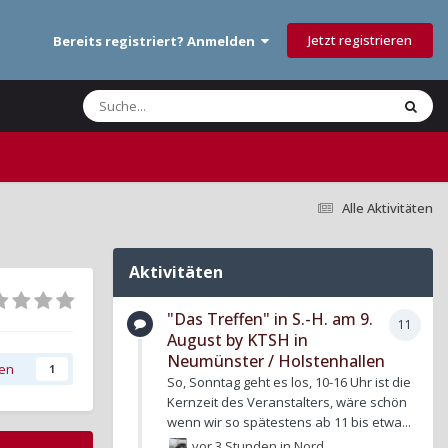
Jetzt registrieren
Bereits registriert? Anmelden
Alle Aktivitäten
Aktivitäten
"Das Treffen" in S.-H. am 9.
11
August by KTSH in
Neumünster / Holstenhallen
gen
1
So, Sonntag geht es los, 10-16 Uhr ist die
Kernzeit des Veranstalters, wäre schön
wenn wir so spätestens ab 11 bis etwa...
vor 3 Stunden
in
Nord