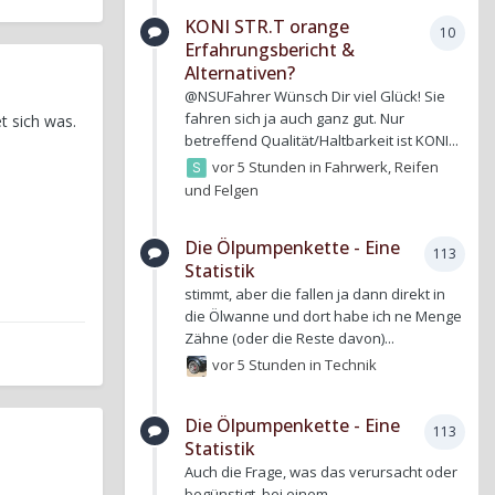
KONI STR.T orange
10
Erfahrungsbericht &
Alternativen?
@NSUFahrer Wünsch Dir viel Glück! Sie
fahren sich ja auch ganz gut. Nur
t sich was.
betreffend Qualität/Haltbarkeit ist KONI...
vor 5 Stunden
in
Fahrwerk, Reifen
und Felgen
Die Ölpumpenkette - Eine
113
Statistik
stimmt, aber die fallen ja dann direkt in
die Ölwanne und dort habe ich ne Menge
Zähne (oder die Reste davon)...
vor 5 Stunden
in
Technik
Die Ölpumpenkette - Eine
113
Statistik
Auch die Frage, was das verursacht oder
begünstigt, bei einem