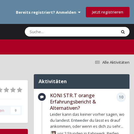
Jetzt registrieren
Bereits registriert? Anmelden
Alle Aktivitäten
Aktivitäten
KONI STR.T orange
10
Erfahrungsbericht &
Alternativen?
gen
0
Leider kann das keiner vorher sagen, wo
du landest. Entweder du lässt es drauf
ankommen, oder wenn es dich zu sehr...
vor 2 Stunden
in
Fahrwerk, Reifen