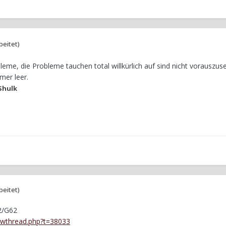
beitet)
leme, die Probleme tauchen total willkürlich auf sind nicht vorauszus
mer leer.
Shulk
beitet)
2/G62
howthread.php?t=38033