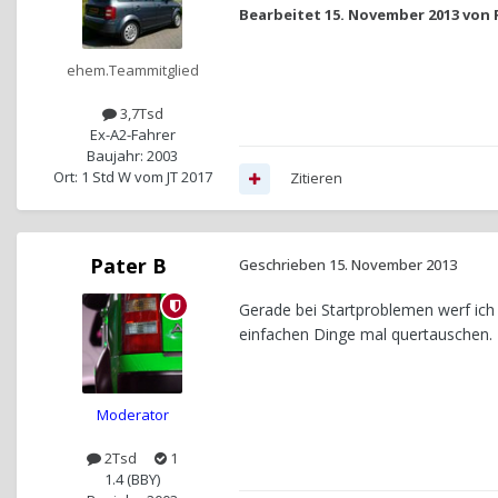
Bearbeitet
15. November 2013
von 
ehem.Teammitglied
3,7Tsd
Ex-A2-Fahrer
Baujahr: 2003
Ort: 1 Std W vom JT 2017
Zitieren
Pater B
Geschrieben
15. November 2013
Gerade bei Startproblemen werf ic
einfachen Dinge mal quertauschen.
Moderator
2Tsd
1
1.4 (BBY)