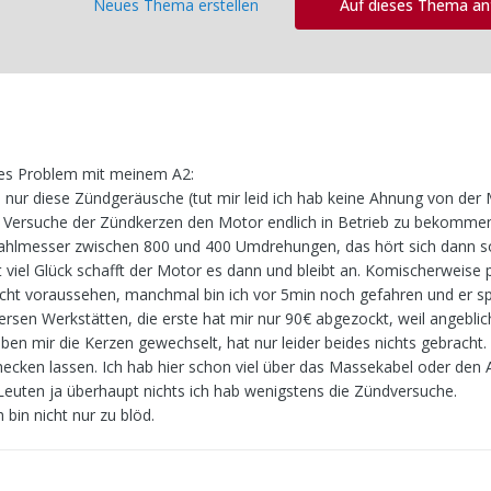
Neues Thema erstellen
Auf dieses Thema a
des Problem mit meinem A2:
 nur diese Zündgeräusche (tut mir leid ich hab keine Ahnung von der M
n Versuche der Zündkerzen den Motor endlich in Betrieb zu bekomme
ahlmesser zwischen 800 und 400 Umdrehungen, das hört sich dann so
viel Glück schafft der Motor es dann und bleibt an. Komischerweise 
icht voraussehen, manchmal bin ich vor 5min noch gefahren und er spr
ersen Werkstätten, die erste hat mir nur 90€ abgezockt, weil angeblic
ben mir die Kerzen gewechselt, hat nur leider beides nichts gebracht.
cken lassen. Ich hab hier schon viel über das Massekabel oder den 
n Leuten ja überhaupt nichts ich hab wenigstens die Zündversuche.
 bin nicht nur zu blöd.