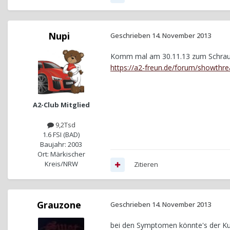
Nupi
Geschrieben
14. November 2013
Komm mal am 30.11.13 zum Schraube
https://a2-freun.de/forum/showthr
A2-Club Mitglied
9,2Tsd
1.6 FSI (BAD)
Baujahr: 2003
Ort: Märkischer
Kreis/NRW
Zitieren
Grauzone
Geschrieben
14. November 2013
bei den Symptomen könnte's der Ku