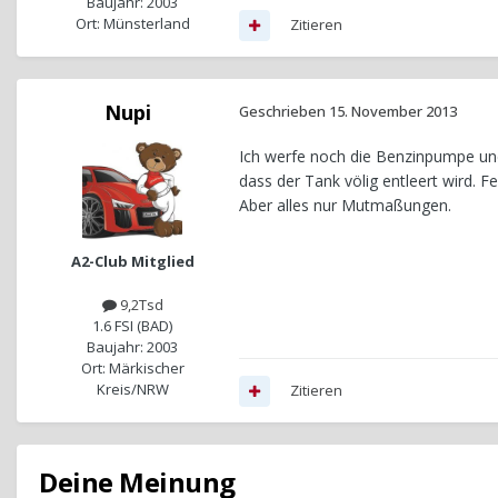
Baujahr: 2003
Ort: Münsterland
Zitieren
Nupi
Geschrieben
15. November 2013
Ich werfe noch die Benzinpumpe und
dass der Tank völig entleert wird. 
Aber alles nur Mutmaßungen.
A2-Club Mitglied
9,2Tsd
1.6 FSI (BAD)
Baujahr: 2003
Ort: Märkischer
Kreis/NRW
Zitieren
Deine Meinung