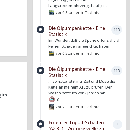
Langstreckenfahrzeug.. häufige...
vor 6 Stunden
in
Technik
Die Ölpumpenkette - Eine
113
Statistik
Ein Wunder, daß die Späne offensichtlich
keinen Schaden angerichtet haben.
vor 6 Stunden
in
Technik
Die Ölpumpenkette - Eine
113
Statistik
… so hatte jetzt mal Zeit und Muse die
Kette an meinem ATL zu prüfen. Den
Wagen hatte ich vor 2 Jahren mit...
g im
3
vor 7 Stunden
in
Technik
Erneuter Tripod-Schaden
1
(A2 3L) – Antriebswelle zu