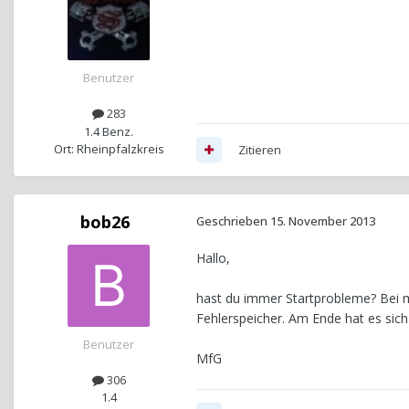
Benutzer
283
1.4 Benz.
Ort: Rheinpfalzkreis
Zitieren
bob26
Geschrieben
15. November 2013
Hallo,
hast du immer Startprobleme? Bei mi
Fehlerspeicher. Am Ende hat es sich
Benutzer
MfG
306
1.4