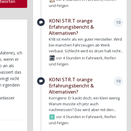
ntworten
und Felgen
KONI STR.T orange
10
Erfahrungsbericht &
Alternativen?
KYB ist mehr als ein guter Hersteller. Wird
bei manchen Fahrzeugen ab Werk
verbaut. Schlecht wird es drum halt nicht...
aterie), ich
vor 4 Stunden
in
Fahrwerk, Reifen
n, wenn er
und Felgen
 an als
passiert das
ingt nicht
KONI STR.T orange
10
h irgendein
Erfahrungsbericht &
Alternativen?
Anlasser
Korrigiere: Er kackt doch, ein klein wenig.
Warum musste ich jetz auch
nachmessen? Das wird aber mit den...
vor 4 Stunden
in
Fahrwerk, Reifen
und Felgen