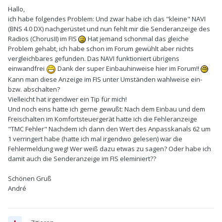
Hallo,
ich habe folgendes Problem: Und zwar habe ich das "kleine" NAVI
(BNS 4.0 DX) nachgerüstet und nun fehlt mir die Senderanzeige des
Radios (ChorusII) im FIS
Hat jemand schonmal das gleiche
Problem gehabt, ich habe schon im Forum gewühlt aber nichts
vergleichbares gefunden. Das NAVI funktioniert übrigens
einwandfrei
Dank der super Einbauhinweise hier im Forum!!
Kann man diese Anzeige im FIS unter Umständen wahlweise ein-
bzw. abschalten?
Vielleicht hat irgendwer ein Tip für mich!
Und noch eins hätte ich gerne gewußt: Nach dem Einbau und dem
Freischalten im Komfortsteuergerät hatte ich die Fehleranzeige
"TMC Fehler" Nachdem ich dann den Wert des Anpasskanals 62 um
1 verringert habe (hatte ich mal irgendwo gelesen) war die
Fehlermeldung weg! Wer weiß dazu etwas zu sagen? Oder habe ich
damit auch die Senderanzeige im FIS eleminiert??
Schönen Gruß
André