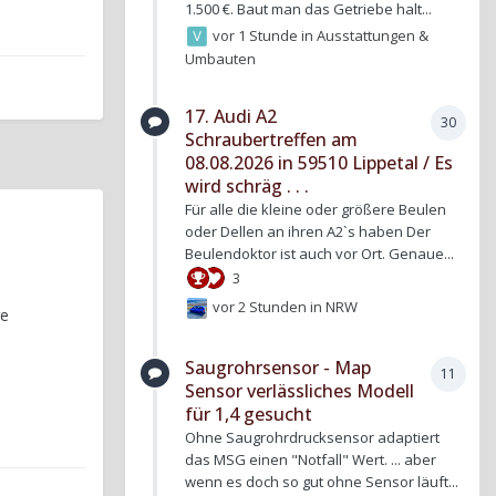
1.500 €. Baut man das Getriebe halt...
vor 1 Stunde
in
Ausstattungen &
Umbauten
17. Audi A2
30
Schraubertreffen am
08.08.2026 in 59510 Lippetal / Es
wird schräg . . .
Für alle die kleine oder größere Beulen
oder Dellen an ihren A2`s haben Der
Beulendoktor ist auch vor Ort. Genaue...
3
vor 2 Stunden
in
NRW
re
Saugrohrsensor - Map
11
Sensor verlässliches Modell
für 1,4 gesucht
Ohne Saugrohrdrucksensor adaptiert
das MSG einen "Notfall" Wert. ... aber
wenn es doch so gut ohne Sensor läuft...