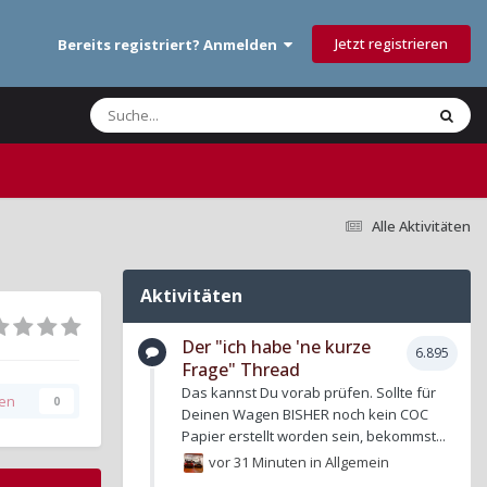
Jetzt registrieren
Bereits registriert? Anmelden
Alle Aktivitäten
Aktivitäten
Der "ich habe 'ne kurze
6.895
Frage" Thread
Das kannst Du vorab prüfen. Sollte für
gen
0
Deinen Wagen BISHER noch kein COC
Papier erstellt worden sein, bekommst...
vor 31 Minuten
in
Allgemein