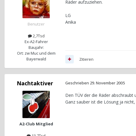
Räder aufzuziehen.
LG
Anika
Benutzer
2,7Tsd
Ex-A2-Fahrer
Baujahr:
Ort: zw Muc und dem
Bayerwald
Zitieren
Nachtaktiver
Geschrieben
29. November 2005
Den TÜV der die Räder abschraubt u
Ganz sauber ist die Lösung ja nicht,
A2-Club Mitglied
13,7Tsd