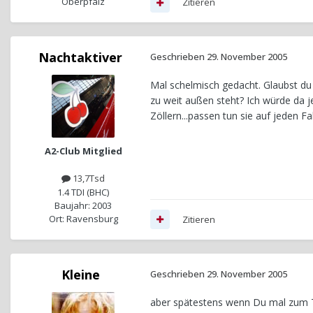
Oberpfalz
Zitieren
Nachtaktiver
Geschrieben
29. November 2005
Mal schelmisch gedacht. Glaubst du 
zu weit außen steht? Ich würde da j
Zöllern...passen tun sie auf jeden Fal
A2-Club Mitglied
13,7Tsd
1.4 TDI (BHC)
Baujahr: 2003
Ort: Ravensburg
Zitieren
Kleine
Geschrieben
29. November 2005
aber spätestens wenn Du mal zum Tü