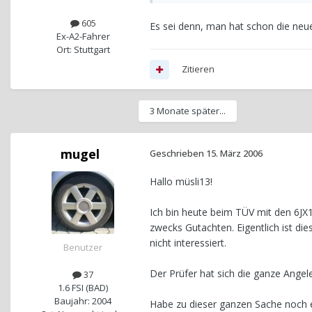
605
Es sei denn, man hat schon die neue
Ex-A2-Fahrer
Ort: Stuttgart
Zitieren
3 Monate später...
mugel
Geschrieben
15. März 2006
Hallo müsli13!
Ich bin heute beim TÜV mit den 6J
zwecks Gutachten. Eigentlich ist di
nicht interessiert.
Benutzer
Der Prüfer hat sich die ganze Ange
37
1.6 FSI (BAD)
Baujahr: 2004
Habe zu dieser ganzen Sache noch e