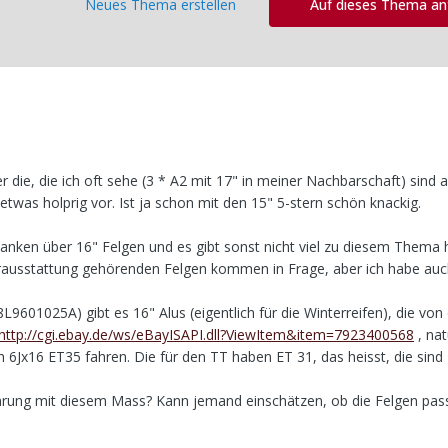
Neues Thema erstellen
Auf dieses Thema a
ber die, die ich oft sehe (3 * A2 mit 17" in meiner Nachbarschaft) sind a
 etwas holprig vor. Ist ja schon mit den 15" 5-stern schön knackig.
ken über 16" Felgen und es gibt sonst nicht viel zu diesem Thema hi
rausstattung gehörenden Felgen kommen in Frage, aber ich habe au
9601025A) gibt es 16" Alus (eigentlich für die Winterreifen), die von
http://cgi.ebay.de/ws/eBayISAPI.dll?ViewItem&item=7923400568
, nat
ch 6Jx16 ET35 fahren. Die für den TT haben ET 31, das heisst, die sin
ahrung mit diesem Mass? Kann jemand einschätzen, ob die Felgen pas