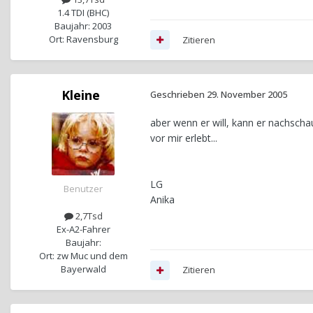
1.4 TDI (BHC)
Baujahr: 2003
Ort: Ravensburg
Zitieren
Kleine
Geschrieben
29. November 2005
aber wenn er will, kann er nachscha
vor mir erlebt...
LG
Benutzer
Anika
2,7Tsd
Ex-A2-Fahrer
Baujahr:
Ort: zw Muc und dem
Bayerwald
Zitieren