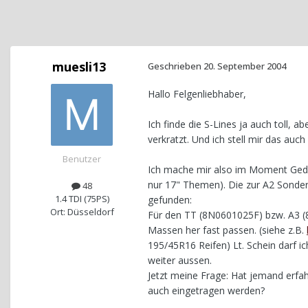
muesli13
Geschrieben
20. September 2004
Hallo Felgenliebhaber,
Ich finde die S-Lines ja auch toll, a
verkratzt. Und ich stell mir das auch
Benutzer
Ich mache mir also im Moment Gedan
nur 17" Themen). Die zur A2 Sonde
48
1.4 TDI (75PS)
gefunden:
Ort: Düsseldorf
Für den TT (8N0601025F) bzw. A3 (8L
Massen her fast passen. (siehe z.B.
195/45R16 Reifen) Lt. Schein darf i
weiter aussen.
Jetzt meine Frage: Hat jemand erf
auch eingetragen werden?