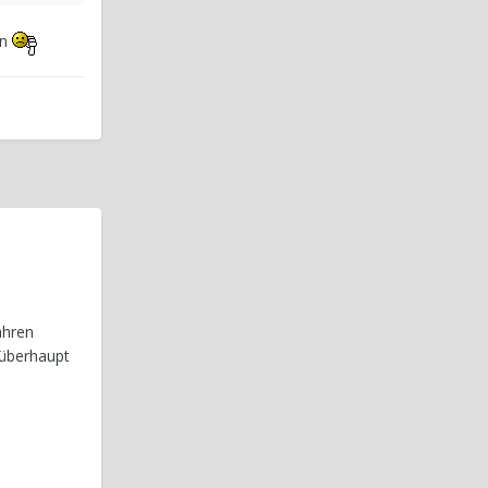
in
ahren
 überhaupt