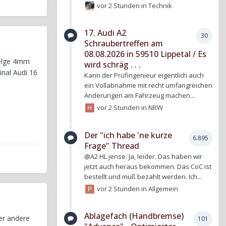
vor 2 Stunden
in
Technik
17. Audi A2
30
Schraubertreffen am
08.08.2026 in 59510 Lippetal / Es
 Felge 4mm
wird schräg . . .
inal Audi 16
Kann der Prüfingenieur eigentlich auch
ein Vollabnahme mit recht umfangreichen
Änderungen am Fahrzeug machen...
vor 2 Stunden
in
NRW
Der "ich habe 'ne kurze
6.895
Frage" Thread
@A2 HL jense: Ja, leider. Das haben wir
jetzt auch heraus bekommen. Das CoC ist
bestellt und muß bezahlt werden. Ich...
vor 2 Stunden
in
Allgemein
Ablagefach (Handbremse)
er andere
101