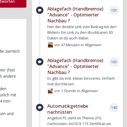
ntworten
Ablagefach (Handbremse)
101
"Advance" - Optimierter
Nachbau ?
hier der direkte Link zum Beitrag mit den
Bildern. Ein Link zu den druckbaren 3D
Daten ist da auch dabei.
vor 47 Minuten
in
Allgemein
lle ziemlich
Ablagefach (Handbremse)
101
"Advance" - Optimierter
er (fast
Nachbau ?
ch andere
Es gibt da evtl. etwas besseres. Einfach
mal durchlesen.
 den
vor 1 Stunde
in
Allgemein
ürlich mit
d 4 mm
Automatikgetriebe
140
nachrüsten
sen und
Angebot PL steht im Thema LPG
nachrüsten. Incl ECE 115 Zertifikat um