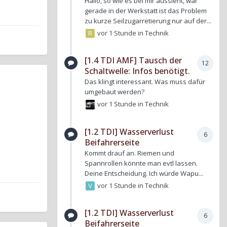
Hallo, so wie es bei mir aussieht, war
gerade in der Werkstatt ist das Problem
zu kurze Seilzugarretierung nur auf der...
vor 1 Stunde
in
Technik
[1.4 TDI AMF] Tausch der
12
Schaltwelle: Infos benötigt.
Das klingt interessant. Was muss dafür
umgebaut werden?
vor 1 Stunde
in
Technik
[1.2 TDI] Wasserverlust
6
Beifahrerseite
Kommt drauf an. Riemen und
Spannrollen könnte man evtl lassen.
Deine Entscheidung. Ich würde Wapu...
vor 1 Stunde
in
Technik
[1.2 TDI] Wasserverlust
6
Beifahrerseite