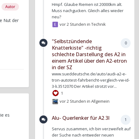
Hmpf. Glaube Riemen ist 20000km alt.
Autor
Muss nachgucken. Gleich alles wieder
neu?
e Nut der
vor 2 Stunden
in
Technik
"Selbstzündende
0
Knatterkiste" -richtig
schlechte Darstellung des A2 in
einem Artikel über den A2-etron
in der SZ
www.sueddeutsche.de/auto/audi-a2-e-
tron-autotest-fahrbericht-vergleich-vw-id-
3-li.3512070 Der Artikel strotzt vor...
1
vor 2 Stunden
in
Allgemein
ie es
Alu- Querlenker für A2 3l
1
Servus zusammen, ich bin verzweifelt auf
der Suche nach entweder neuen