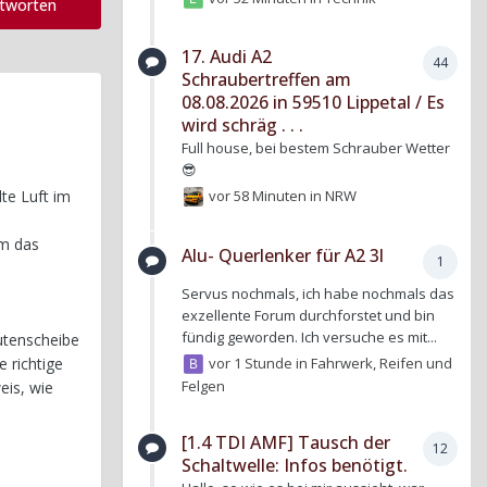
ntworten
17. Audi A2
44
Schraubertreffen am
08.08.2026 in 59510 Lippetal / Es
wird schräg . . .
Full house, bei bestem Schrauber Wetter
😎
vor 58 Minuten
in
NRW
te Luft im
um das
Alu- Querlenker für A2 3l
1
Servus nochmals, ich habe nochmals das
exzellente Forum durchforstet und bin
fündig geworden. Ich versuche es mit...
Nutenscheibe
vor 1 Stunde
in
Fahrwerk, Reifen und
e richtige
Felgen
eis, wie
[1.4 TDI AMF] Tausch der
12
Schaltwelle: Infos benötigt.