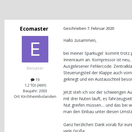
Ecomaster
Geschrieben
7. Februar 2020
Hallo zusammen,
bei meiner Sparkugel kommt trotz p
Innenraum an. Kompressor ist neu, 
Ausgelesener Fehlercode: Zentralkla
Benutzer
Steuerungsteil der Klappe auch vo
gekriegt und ein Austauschteil besor
19
1.2 TDI (ANY)
Baujahr: 2003
Jetzt steh ich vor der schwierigen 
Ort: Kirchheimbolanden
mit drei Nuten läuft, es fahrzeugseit
Nut greifen müssen.... und das bei 
man den Einbau unter diesen Umst
Ganz herzlichen Dank vorab für eur
viele Grüße