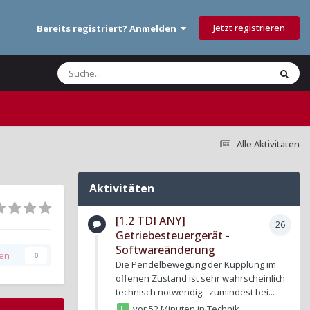
Jetzt registrieren
Bereits registriert? Anmelden
Alle Aktivitäten
Aktivitäten
[1.2 TDI ANY]
26
Getriebesteuergerät -
Softwareänderung
gen
0
Die Pendelbewegung der Kupplung im
offenen Zustand ist sehr wahrscheinlich
technisch notwendig - zumindest bei...
vor 52 Minuten
in
Technik