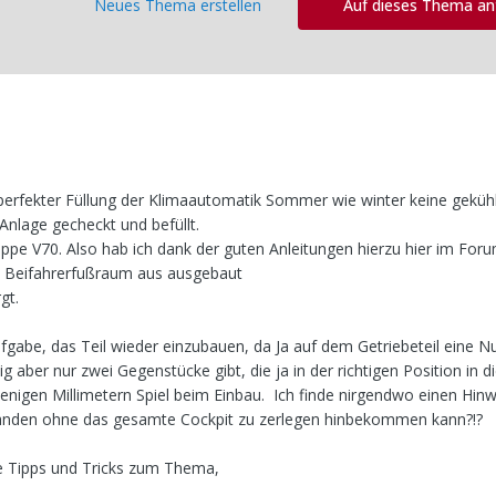
Neues Thema erstellen
Auf dieses Thema a
erfekter Füllung der Klimaautomatik Sommer wie winter keine gekühl
Anlage gecheckt und befüllt.
ppe V70. Also hab ich dank der guten Anleitungen hierzu hier im For
m Beifahrerfußraum aus ausgebaut
gt.
Aufgabe, das Teil wieder einzubauen, da Ja auf dem Getriebeteil eine 
ig aber nur zwei Gegenstücke gibt, die ja in der richtigen Position in di
wenigen Millimetern Spiel beim Einbau. Ich finde nirgendwo einen Hinw
änden ohne das gesamte Cockpit zu zerlegen hinbekommen kann?!?
e Tipps und Tricks zum Thema,