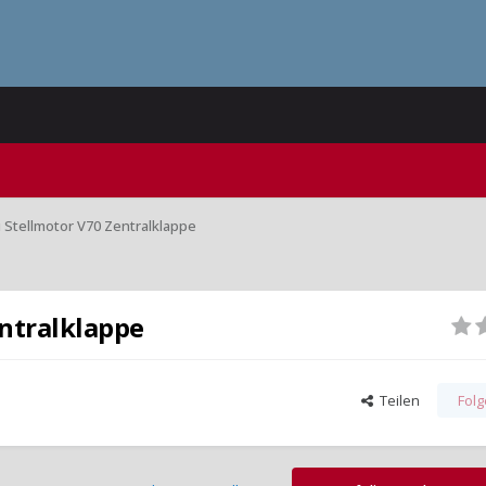
u Stellmotor V70 Zentralklappe
entralklappe
Teilen
Fol