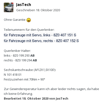
JasTech
Geschrieben
18. Oktober 2020
Ohne Garantie
Teilenummern für den Querlenker:
für Fahrzeuge mit Servo, links - 8Z0 407 151 S
für Fahrzeuge mit Servo, rechts - 8Z0 407 152 S
Querlenker Halter:
links - 8Z0 199 293
AB
rechts - 8Z0 199 294
AB
Sechskantschraube (
M12X1,5X100
):
N 101 418 01
Festzuziehen mit 70Nm + 90°
Zur Gewindereperatur kann ich aber leider nichts sagen, da habe
ich keine Erfahrung.
Bearbeitet
18. Oktober 2020
von JasTech