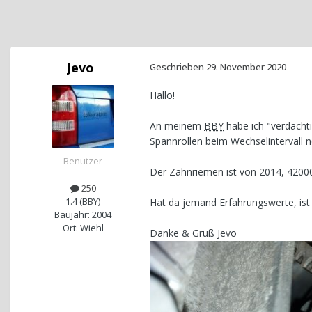
Jevo
Geschrieben
29. November 2020
Hallo!
An meinem
BBY
habe ich "verdächt
Spannrollen beim Wechselintervall 
Benutzer
Der Zahnriemen ist von 2014, 42000
250
1.4 (BBY)
Hat da jemand Erfahrungswerte, is
Baujahr: 2004
Ort: Wiehl
Danke & Gruß Jevo