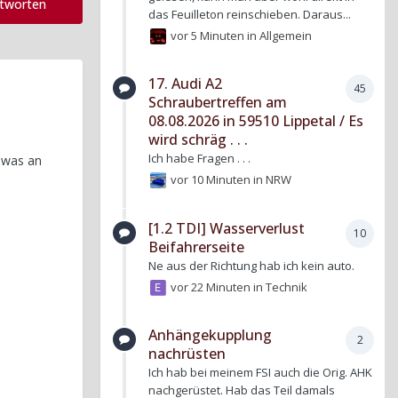
ntworten
das Feuilleton reinschieben. Daraus...
vor 5 Minuten
in
Allgemein
17. Audi A2
45
Schraubertreffen am
08.08.2026 in 59510 Lippetal / Es
wird schräg . . .
Ich habe Fragen . . .
sowas an
vor 10 Minuten
in
NRW
[1.2 TDI] Wasserverlust
10
Beifahrerseite
Ne aus der Richtung hab ich kein auto.
vor 22 Minuten
in
Technik
Anhängekupplung
2
nachrüsten
Ich hab bei meinem FSI auch die Orig. AHK
nachgerüstet. Hab das Teil damals