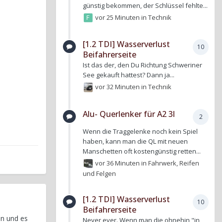
günstig bekommen, der Schlüssel fehlte...
vor 25 Minuten
in
Technik
[1.2 TDI] Wasserverlust
10
Beifahrerseite
Ist das der, den Du Richtung Schweriner
See gekauft hattest? Dann ja...
vor 32 Minuten
in
Technik
Alu- Querlenker für A2 3l
2
Wenn die Traggelenke noch kein Spiel
haben, kann man die QL mit neuen
Manschetten oft kostengünstig retten...
vor 36 Minuten
in
Fahrwerk, Reifen
und Felgen
[1.2 TDI] Wasserverlust
10
Beifahrerseite
en und es
Never ever. Wenn man die ohnehin "in