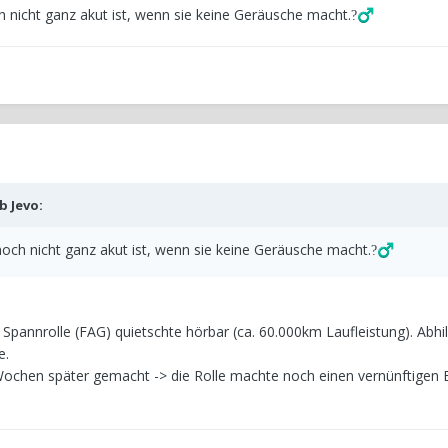
h nicht ganz akut ist, wenn sie keine Geräusche macht.
?‍♂️
eb
Jevo
:
noch nicht ganz akut ist, wenn sie keine Geräusche macht.
?‍♂️
Spannrolle (FAG) quietschte hörbar (ca. 60.000km Laufleistung). Abhi
e.
ochen später gemacht -> die Rolle machte noch einen vernünftigen 