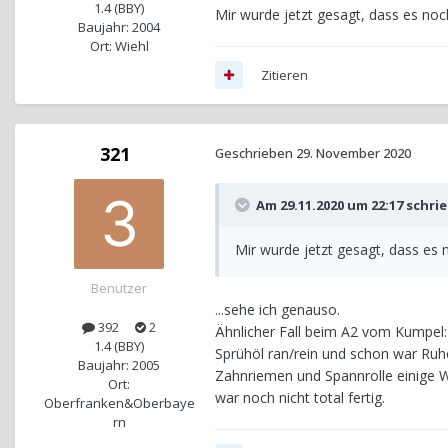
1.4 (BBY)
Mir wurde jetzt gesagt, dass es noc
Baujahr: 2004
Ort: Wiehl
Zitieren
321
Geschrieben
29. November 2020
Am 29.11.2020 um 22:17 schri
Mir wurde jetzt gesagt, dass es 
Benutzer
...sehe ich genauso.
392
2
Ähnlicher Fall beim A2 vom Kumpel: 
1.4 (BBY)
Sprühöl ran/rein und schon war Ruh
Baujahr: 2005
Zahnriemen und Spannrolle einige W
Ort:
war noch nicht total fertig.
Oberfranken&Oberbaye
rn