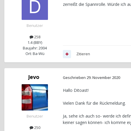
zerreißt die Spannrolle. Würde ich a
Benutzer
258
1.4 (BBY)
Baujahr: 2004
Ort: Ba-Wü
Zitieren
Jevo
Geschrieben
29. November 2020
Hallo Ditoast!
Vielen Dank für die Rückmeldung.
Ja, sehe ich auch so- werde ich defin
Benutzer
keiner sagen können- ich komme eige
250