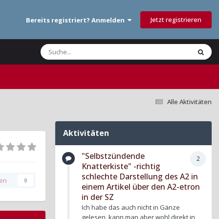
Jetzt registrieren
Bereits registriert? Anmelden
Alle Aktivitäten
Aktivitäten
"Selbstzündende
2
Knatterkiste" -richtig
schlechte Darstellung des A2 in
gen
0
einem Artikel über den A2-etron
in der SZ
Ich habe das auch nicht in Gänze
gelesen, kann man aber wohl direkt in