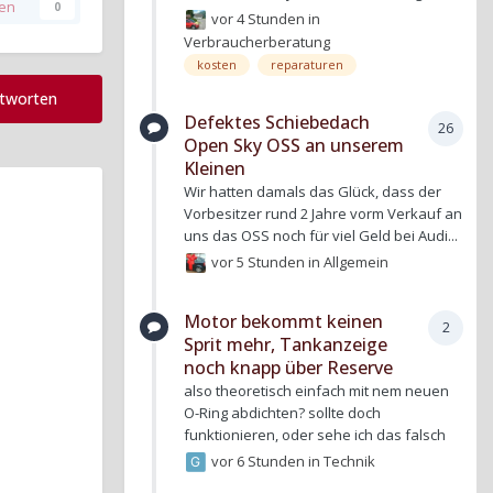
gen
0
vor 4 Stunden
in
Verbraucherberatung
kosten
reparaturen
ntworten
Defektes Schiebedach
26
Open Sky OSS an unserem
Kleinen
Wir hatten damals das Glück, dass der
Vorbesitzer rund 2 Jahre vorm Verkauf an
uns das OSS noch für viel Geld bei Audi...
vor 5 Stunden
in
Allgemein
Motor bekommt keinen
2
Sprit mehr, Tankanzeige
noch knapp über Reserve
also theoretisch einfach mit nem neuen
O-Ring abdichten? sollte doch
funktionieren, oder sehe ich das falsch
vor 6 Stunden
in
Technik