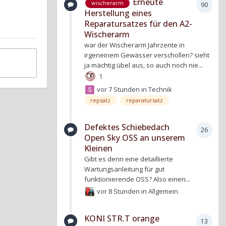
Erneute
wischerarm
90
Herstellung eines
Reparatursatzes für den A2-
Wischerarm
war der Wischerarm Jahrzente in
irgeneinem Gewässer verschollen? sieht
ja mächtig übel aus, so auch noch nie...
1
vor 7 Stunden
in
Technik
repsatz
reparatursatz
Defektes Schiebedach
26
Open Sky OSS an unserem
Kleinen
Gibt es denn eine detaillierte
Wartungsanleitung für gut
funktionierende OSS? Also einen...
vor 8 Stunden
in
Allgemein
KONI STR.T orange
13