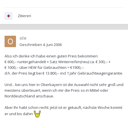
Zitieren
ole
Geschrieben
4. Juni 2006
Also ich denke ich habe einen guten Preis bekommen:
€ 600,-- runtergehandelt + Satz Winterreifen(neu) ca. € 300,-- +
€ 1000,-- über HEW für Gebrauchten = €1900,--.
d.h. der Preis liegt bei € 13.800,-- incl 1 Jahr Gebrauchtwagengarantie.
Und... bei uns hier in Oberbayern ist die Auswahl nicht sehr groß und
meistens überteuert, wenn ich mir die Preis so in Mittel oder
Norddeutschland anschaue.
Aber Ihr habt schon recht: jetzt ist er gekauft, nächste Woche kommt
er und bis dahin