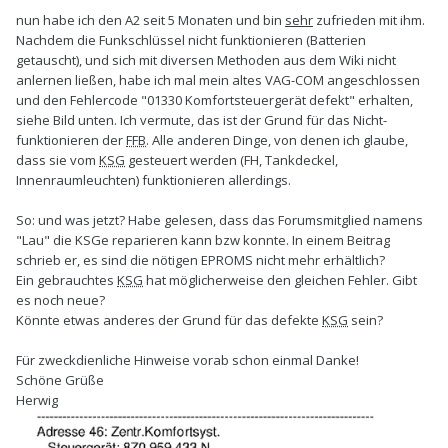
nun habe ich den A2 seit 5 Monaten und bin
sehr
zufrieden mit ihm.
Nachdem die Funkschlüssel nicht funktionieren (Batterien
getauscht), und sich mit diversen Methoden aus dem Wiki nicht
anlernen ließen, habe ich mal mein altes VAG-COM angeschlossen
und den Fehlercode "01330 Komfortsteuergerät defekt" erhalten,
siehe Bild unten. Ich vermute, das ist der Grund für das Nicht-
funktionieren der
FFB
. Alle anderen Dinge, von denen ich glaube,
dass sie vom
KSG
gesteuert werden (FH, Tankdeckel,
Innenraumleuchten) funktionieren allerdings.
So: und was jetzt? Habe gelesen, dass das Forumsmitglied namens
"Lau" die KSGe reparieren kann bzw konnte. In einem Beitrag
schrieb er, es sind die nötigen EPROMS nicht mehr erhältlich?
Ein gebrauchtes
KSG
hat möglicherweise den gleichen Fehler. Gibt
es noch neue?
Könnte etwas anderes der Grund für das defekte
KSG
sein?
Für zweckdienliche Hinweise vorab schon einmal Danke!
Schöne Grüße
Herwig