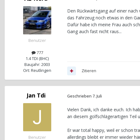
Den Rückwärtsgang auf einer nach 
das Fahrzeug noch etwas in den Gang
Dafür habe ich meine Frau auch scho
Gang auch fast nicht raus...
Benutzer
777
1.4 TDI (BHC)
Baujahr: 2003
Ort: Reutlingen
Zitieren
Jan Tdi
Geschrieben
7. Juli
Vielen Dank, ich danke euch. Ich h
an diesem golfschlägerartigen Teil 
Er war total happy, weil er schon tr
allerdings bleibt er immer wieder 
Benutzer