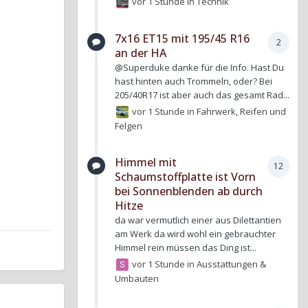
vor 1 Stunde
in
Technik
7x16 ET15 mit 195/45 R16
2
an der HA
@Superduke danke für die Info. Hast Du
hast hinten auch Trommeln, oder? Bei
205/40R17 ist aber auch das gesamt Rad...
vor 1 Stunde
in
Fahrwerk, Reifen und
Felgen
Himmel mit
12
Schaumstoffplatte ist Vorn
bei Sonnenblenden ab durch
Hitze
da war vermutlich einer aus Dilettantien
am Werk da wird wohl ein gebrauchter
Himmel rein müssen das Ding ist...
vor 1 Stunde
in
Ausstattungen &
Umbauten