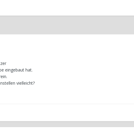
tzer
e eingebaut hat.
ein.
stellen vielleicht?