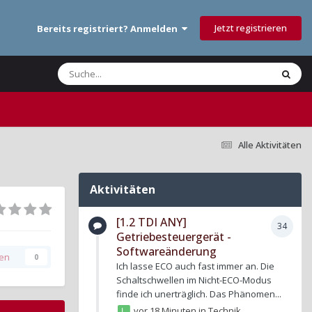
Jetzt registrieren
Bereits registriert? Anmelden
Alle Aktivitäten
Aktivitäten
[1.2 TDI ANY]
34
Getriebesteuergerät -
Softwareänderung
gen
0
Ich lasse ECO auch fast immer an. Die
Schaltschwellen im Nicht-ECO-Modus
finde ich unerträglich. Das Phänomen...
vor 18 Minuten
in
Technik