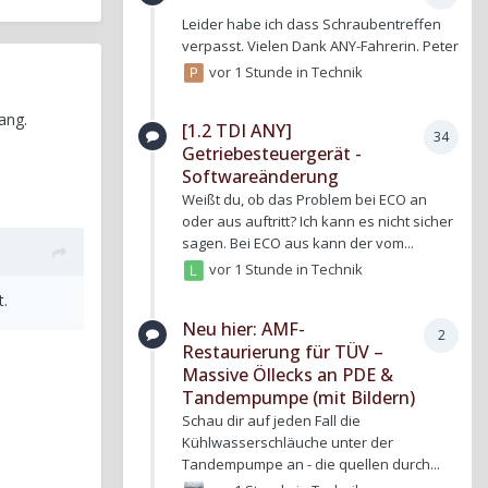
Leider habe ich dass Schraubentreffen
verpasst. Vielen Dank ANY-Fahrerin. Peter
vor 1 Stunde
in
Technik
ang.
[1.2 TDI ANY]
34
Getriebesteuergerät -
Softwareänderung
Weißt du, ob das Problem bei ECO an
oder aus auftritt? Ich kann es nicht sicher
sagen. Bei ECO aus kann der vom...
vor 1 Stunde
in
Technik
t.
Neu hier: AMF-
2
Restaurierung für TÜV –
Massive Öllecks an PDE &
Tandempumpe (mit Bildern)
Schau dir auf jeden Fall die
Kühlwasserschläuche unter der
Tandempumpe an - die quellen durch...