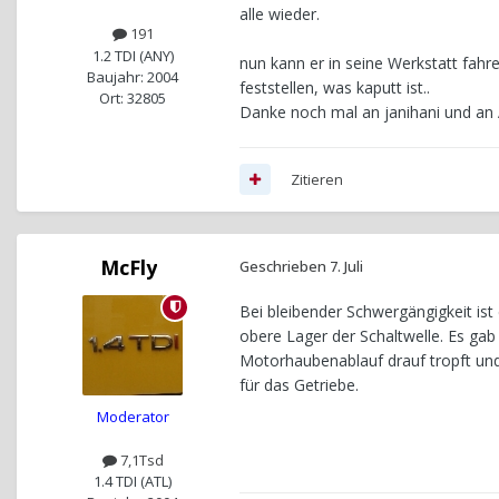
alle wieder.
191
1.2 TDI (ANY)
nun kann er in seine Werkstatt fahre
Baujahr: 2004
feststellen, was kaputt ist..
Ort: 32805
Danke noch mal an janihani und an
Zitieren
McFly
Geschrieben
7. Juli
Bei bleibender Schwergängigkeit ist
obere Lager der Schaltwelle. Es ga
Motorhaubenablauf drauf tropft und
für das Getriebe.
Moderator
7,1Tsd
1.4 TDI (ATL)