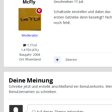
McFly
Geschrieben
17. Juli
Schaltseile einstellen und dabei da
ersten Getriebe denn beseitigt? Nich
noch fehlt.
Moderator
7,1Tsd
1.4 TDI (ATL)
Baujahr: 2004
Ort: Rheinland
Zitieren
Deine Meinung
Schreibe jetzt und erstelle anschließend ein Benutzerkonto. W
Benutzernamen zu schreiben.
Auf dieses Thema antworten...