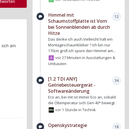
ntworten
Himmel mit
12
Schaumstoffplatte ist Vorn
bei Sonnenblenden ab durch
Hitze
Das denke ich auch.Vielleicht hält ein
Montageschaumkleber ? Ich bin nur
i sich am
170cm groß.Ich spüre den Himmel am...
vor 27 Minuten
in
Ausstattungen &
Umbauten
[1.2 TDI ANY]
34
Getriebesteuergerät -
Softwareänderung
Eco an, bei mit ist immer Eco an, sobald
die Öltemperatur sich Gen 40° bewegt.
vor 1 Stunde
in
Technik
Openskystrategie
18