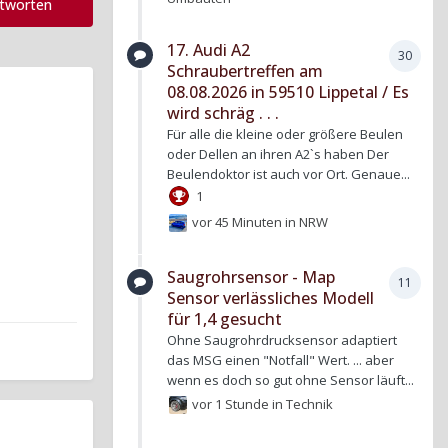
ntworten
17. Audi A2
30
Schraubertreffen am
08.08.2026 in 59510 Lippetal / Es
wird schräg . . .
Für alle die kleine oder größere Beulen
oder Dellen an ihren A2`s haben Der
Beulendoktor ist auch vor Ort. Genaue...
1
vor 45 Minuten
in
NRW
Saugrohrsensor - Map
11
Sensor verlässliches Modell
für 1,4 gesucht
Ohne Saugrohrdrucksensor adaptiert
das MSG einen "Notfall" Wert. ... aber
wenn es doch so gut ohne Sensor läuft...
vor 1 Stunde
in
Technik