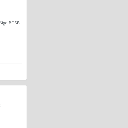
äßige BOSE-
.