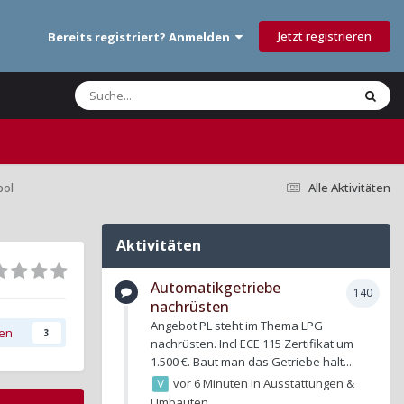
Jetzt registrieren
Bereits registriert? Anmelden
pol
Alle Aktivitäten
Aktivitäten
Automatikgetriebe
140
nachrüsten
Angebot PL steht im Thema LPG
gen
3
nachrüsten. Incl ECE 115 Zertifikat um
1.500 €. Baut man das Getriebe halt...
vor 6 Minuten
in
Ausstattungen &
Umbauten