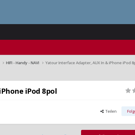
n
HIFI - Handy - NAVI
Yatour Interface Adapter, AUX In & iPhone iPod 8
 iPhone iPod 8pol
Teilen
Fol