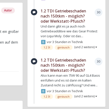
Autor
1.2 TDI Getriebeschaden
30
nach 150tkm - möglich?
oder Werkstatt-Pfusch?
Und dann gibt es ja auch noch
Getriebeadditive wie das Gear Protect
t ein großer
von Liqui Moly. Oder ist das...
vor 3 Stunden
in
Technik
sten auf dem
(und 2 weitere)
1.2 3l
geräusch
1.2 TDI Getriebeschaden
30
nach 150tkm - möglich?
oder Werkstatt-Pfusch?
Also kann man ein 75W 90 auf GL4 Basis
einfüllen und es ist dann im kalten
Zustand nicht zu zähflüssig? Und wie...
vor 3 Stunden
in
Technik
(und 2 weitere)
1.2 3l
geräusch