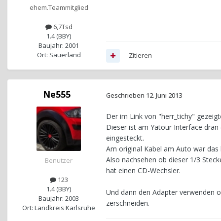
ehem.Teammitglied
6,7Tsd
1.4 (BBY)
Baujahr: 2001
Ort: Sauerland
Zitieren
Ne555
Geschrieben
12. Juni 2013
Der im Link von "herr_tichy" gezeig
Dieser ist am Yatour Interface dran
eingesteckt.
Am original Kabel am Auto war das b
Also nachsehen ob dieser 1/3 Steck
Benutzer
hat einen CD-Wechsler.
123
1.4 (BBY)
Und dann den Adapter verwenden ode
Baujahr: 2003
zerschneiden.
Ort: Landkreis Karlsruhe