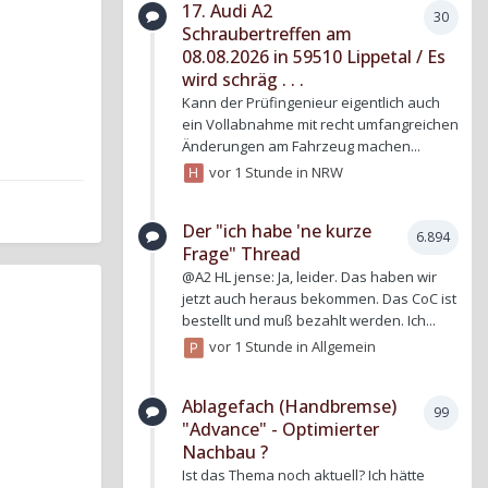
17. Audi A2
30
Schraubertreffen am
08.08.2026 in 59510 Lippetal / Es
wird schräg . . .
Kann der Prüfingenieur eigentlich auch
ein Vollabnahme mit recht umfangreichen
Änderungen am Fahrzeug machen...
vor 1 Stunde
in
NRW
Der "ich habe 'ne kurze
6.894
Frage" Thread
@A2 HL jense: Ja, leider. Das haben wir
jetzt auch heraus bekommen. Das CoC ist
bestellt und muß bezahlt werden. Ich...
vor 1 Stunde
in
Allgemein
Ablagefach (Handbremse)
99
"Advance" - Optimierter
Nachbau ?
Ist das Thema noch aktuell? Ich hätte