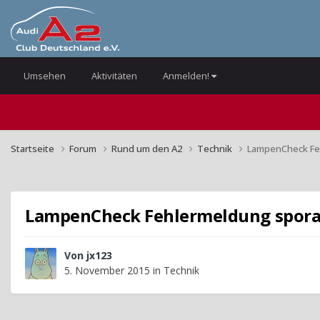
Umsehen
Aktivitäten
Anmelden!
Startseite
Forum
Rund um den A2
Technik
LampenCheck Fe
LampenCheck Fehlermeldung spora
Von
jx123
5. November 2015
in
Technik