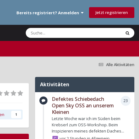
Jetzt registrieren
Bereits registriert? Anmelden
Alle Aktivitäten
Aktivitäten
Defektes Schiebedach
23
Open Sky OSS an unserem
Kleinen
gen
1
Letzte Woche war ich im Süden beim
Krebserl zum OSS-Workshop. Beim
Inspizieren meines defekten Daches...
vor 2 Stunden
in
Allgemein