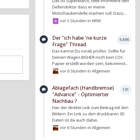
Das ist SuperMarco, bitte informiere den
Dellendoktor dass er meine
Motorhaubendelle machen soll. Dazu...
vor 5 Stunden
in
NRW
Der "ich habe 'ne kurze
6.896
Frage" Thread
Das kannst Du vorab prüfen. Sollte für
Deinen Wagen BISHER noch kein COC
Papier erstellt worden sein, bekommst...
vor 6 Stunden
in
Allgemein
Ablagefach (Handbremse)
101
"Advance" - Optimierter
Nachbau ?
hier der direkte Link zum Beitrag mit den
Bildern. Ein Link zu den druckbaren 3D
Daten ist da auch dabei.
vor 6 Stunden
in
Allgemein