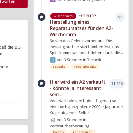
ntworten
Erneute
wischerarm
91
Herstellung eines
Reparatursatzes für den A2-
Wischerarm
So sah das Gelenk vorher aus: Die
messing buchse sitzt bombenfest, das
daß die BC-
Spiel kommt wie beschrieben durch die...
d.
vor 3 Stunden
in
Technik
 mehr
repsatz
reparatursatz
Hier wird ein A2 verkauft
11.226
- könnte ja interessant
sein...
Vom Nachtaktiven habe ich genau so
eine hochglanzpolierte 2000er Jaipurrote
Kugel abgeholt. Selbe...
vor 3 Stunden
in
Verbraucherberatung
kosten
reparaturen