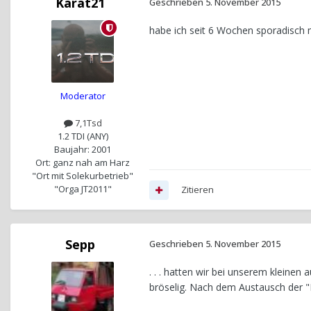
Karat21
Geschrieben
5. November 2015
habe ich seit 6 Wochen sporadisch m
Moderator
7,1Tsd
1.2 TDI (ANY)
Baujahr: 2001
Ort: ganz nah am Harz
"Ort mit Solekurbetrieb"
"Orga JT2011"
Zitieren
Sepp
Geschrieben
5. November 2015
. . . hatten wir bei unserem kleinen
bröselig. Nach dem Austausch der "Bi