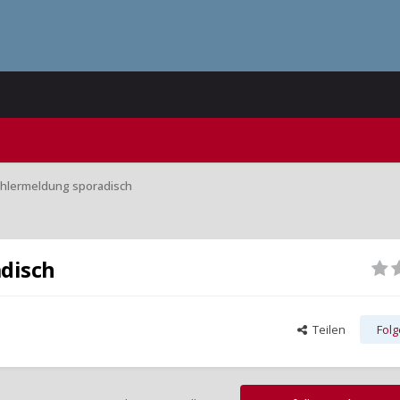
hlermeldung sporadisch
disch
Teilen
Fol