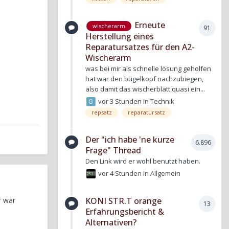
Erneute
wischerarm
91
Herstellung eines
Reparatursatzes für den A2-
Wischerarm
was bei mir als schnelle lösung geholfen
hat war den bügelkopf nachzubiegen,
also damit das wischerblatt quasi ein...
vor 3 Stunden
in
Technik
repsatz
reparatursatz
Der "ich habe 'ne kurze
6.896
Frage" Thread
Den Link wird er wohl benutzt haben.
vor 4 Stunden
in
Allgemein
KONI STR.T orange
r war
13
Erfahrungsbericht &
Alternativen?