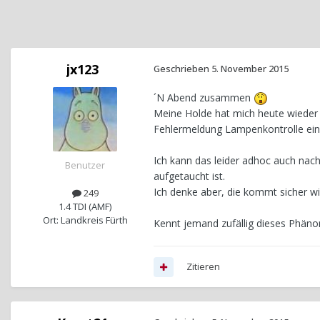
jx123
Geschrieben
5. November 2015
´N Abend zusammen
Meine Holde hat mich heute wieder
Fehlermeldung Lampenkontrolle ein p
Ich kann das leider adhoc auch nach
Benutzer
aufgetaucht ist.
Ich denke aber, die kommt sicher wie
249
1.4 TDI (AMF)
Ort: Landkreis Fürth
Kennt jemand zufällig dieses Phän
Zitieren