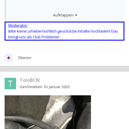
Aufklappen
Moderator:
Hier stand ein urheberrechtlich geschütztes Bild.
Moderator:
Bitte keine urheberrechtlich geschützte Inhalte hochladen! Das
bringt uns als Club Probleme!
Schematic diagram for vacuum hoses
Zitieren
Connector assignment on solenoid valve block (not fitted on all
vehicles)
1 - Vacuum connection (on non-return valve for brake servo)
ToloBCN
2 - To mechanical exhaust gas recirculation valve
3 - To bypass flap.
Geschrieben
10. Januar 2020
4 - To air filter
5 - To vacuum reservoir.
6 - To vacuum unit on turbocharger