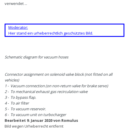
verwendet ...
Moderator:
Hier stand ein urheberrechtlich geschütztes Bild.
Schematic diagram for vacuum hoses
Connector assignment on solenoid valve block (not fitted on all
vehicles)
1 - Vacuum connection (on non-return valve for brake servo)
2 - To mechanical exhaust gas recirculation valve
3 - To bypass flap.
4 - To air filter
5 - To vacuum reservoir.
6 - To vacuum unit on turbocharger
Bearbeitet
9. Januar 2020
von Romulus
Bild wegen Urheberrecht entfernt