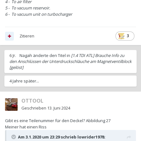
4 - To air filter
5 - To vacuum reservoir.
6 - To vacuum unit on turbocharger
Zitieren
3
6 Jr.
Nagah
änderte den Titel in
[1.4 TDI ATL] Brauche Info zu
den Anschlüssen der Unterdruckschläuche am Magnetventilblock
[gelöst]
4 Jahre später...
OTTOOL
Geschrieben
13. Juni 2024
Gibt es eine Teilenummer für den Deckel? Abbildung 27
Meiner hat einen Riss
Am 3.1.2020 um 23:29 schrieb
lowrider1978
: