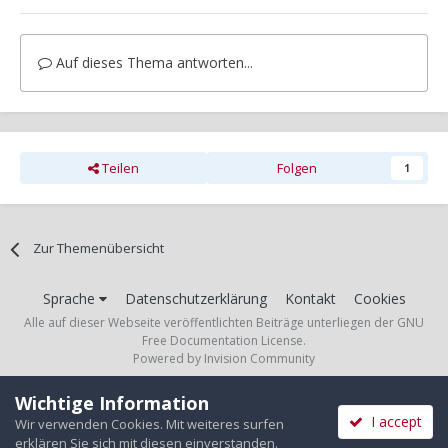
- Unterdruckspeicher (unter
dem rechten
vorderen Kotflügel)
Auf dieses Thema antworten...
Der Magnetventilblock befindet sich im Motorraum,
Beifahrerseite vor dem Domlager des Stossdämpfers.
Danke im Voraus und Grüsse
Teilen
Folgen
1
Zur Themenübersicht
Sprache
Datenschutzerklärung
Kontakt
Cookies
Alle auf dieser Webseite veröffentlichten Beiträge unterliegen der GNU
Free Documentation License.
Powered by Invision Community
Wichtige Information
I accept
Wir verwenden Cookies. Mit weiteres surfen
erklären Sie sich mit diesen einverstanden.