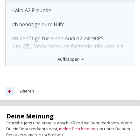
Hallo
A2 Freunde
ich benötige eure Hilfe.
Ich benötige für einen Audi A2 mit 90PS
und
ATL
Motorkennung folgende Info über die
Anschlüsse der Unterdruckschläuche am
Aufklappen
Magnetventilblock.
Der Deckel (Nr. 27) des Magnetventilblocks ist auf
der Aussenseite nummeriert: Nr. 1...6
Zitieren
wie ist die Zuordnung von
-
AGR
Ventil
Deine Meinung
- Turboladeransteuerung
Schreibe jetzt und erstelle anschließend ein Benutzerkonto. Wenn
- Luftfilter
Du ein Benutzerkonto hast,
melde Dich bitte an
, um unter Deinem
Benutzernamen zu schreiben.
- Bremskraftverstärker