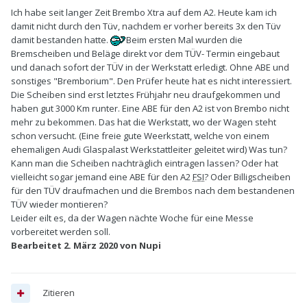
Ich habe seit langer Zeit Brembo Xtra auf dem A2. Heute kam ich
damit nicht durch den Tüv, nachdem er vorher bereits 3x den Tüv
damit bestanden hatte.
Beim ersten Mal wurden die
Bremscheiben und Beläge direkt vor dem TÜV- Termin eingebaut
und danach sofort der TÜV in der Werkstatt erledigt. Ohne ABE und
sonstiges "Bremborium". Den Prüfer heute hat es nicht interessiert.
Die Scheiben sind erst letztes Frühjahr neu draufgekommen und
haben gut 3000 Km runter. Eine ABE für den A2 ist von Brembo nicht
mehr zu bekommen. Das hat die Werkstatt, wo der Wagen steht
schon versucht. (Eine freie gute Weerkstatt, welche von einem
ehemaligen Audi Glaspalast Werkstattleiter geleitet wird) Was tun?
Kann man die Scheiben nachträglich eintragen lassen? Oder hat
vielleicht sogar jemand eine ABE für den A2
FSI
? Oder Billigscheiben
für den TÜV draufmachen und die Brembos nach dem bestandenen
TÜV wieder montieren?
Leider eilt es, da der Wagen nächte Woche für eine Messe
vorbereitet werden soll.
Bearbeitet
2. März 2020
von Nupi
Zitieren