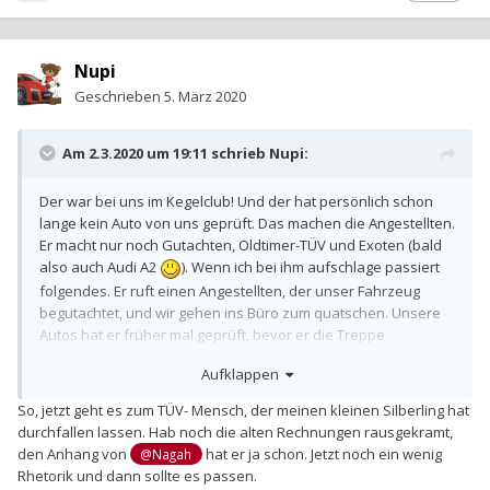
Nupi
Geschrieben
5. März 2020
Am 2.3.2020 um 19:11 schrieb
Nupi
:
Der war bei uns im Kegelclub! Und der hat persönlich schon
lange kein Auto von uns geprüft. Das machen die Angestellten.
Er macht nur noch Gutachten, Oldtimer-TÜV und Exoten (bald
also auch Audi A2
). Wenn ich bei ihm aufschlage passiert
folgendes. Er ruft einen Angestellten, der unser Fahrzeug
begutachtet, und wir gehen ins Büro zum quatschen. Unsere
Autos hat er früher mal geprüft, bevor er die Treppe
raufgefallen ist. Wir hatten den TÜV auch nur deshalb in der
Aufklappen
Werkstatt machen wollen, weil am A2 die Querlenker
getauscht wurden, und der TÜV-Mensch heute auch dort war
So, jetzt geht es zum TÜV- Mensch, der meinen kleinen Silberling hat
und der A2 im März halt den TÜV-Termin hat. Als ich das Auto
durchfallen lassen. Hab noch die alten Rechnungen rausgekramt,
abholen wollte und ich den Prüfer sah, sagte ich:" Ach Sie
den Anhang von
hat er ja schon. Jetzt noch ein wenig
@Nagah
auch hier. Dann können Sie ja gleich mal eben........" Der A2
Rhetorik und dann sollte es passen.
kam dann kurz vor seinem Feierabend dran, und der Prüfer