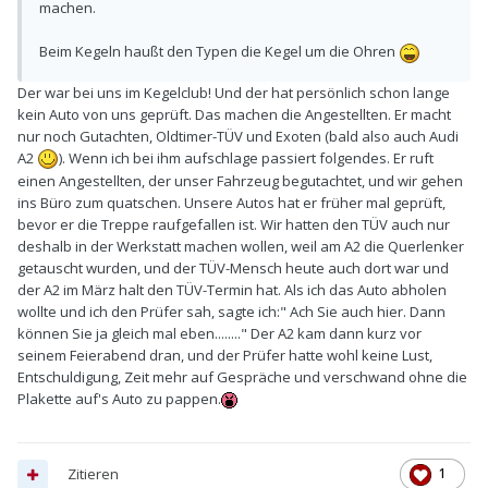
machen.
Beim Kegeln haußt den Typen die Kegel um die Ohren
Der war bei uns im Kegelclub! Und der hat persönlich schon lange
kein Auto von uns geprüft. Das machen die Angestellten. Er macht
nur noch Gutachten, Oldtimer-TÜV und Exoten (bald also auch Audi
A2
). Wenn ich bei ihm aufschlage passiert folgendes. Er ruft
einen Angestellten, der unser Fahrzeug begutachtet, und wir gehen
ins Büro zum quatschen. Unsere Autos hat er früher mal geprüft,
bevor er die Treppe raufgefallen ist. Wir hatten den TÜV auch nur
deshalb in der Werkstatt machen wollen, weil am A2 die Querlenker
getauscht wurden, und der TÜV-Mensch heute auch dort war und
der A2 im März halt den TÜV-Termin hat. Als ich das Auto abholen
wollte und ich den Prüfer sah, sagte ich:" Ach Sie auch hier. Dann
können Sie ja gleich mal eben........" Der A2 kam dann kurz vor
seinem Feierabend dran, und der Prüfer hatte wohl keine Lust,
Entschuldigung, Zeit mehr auf Gespräche und verschwand ohne die
Plakette auf's Auto zu pappen.
Zitieren
1