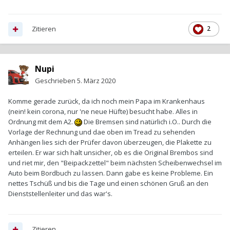
hatte wohl keine Lust, Entschuldigung, Zeit mehr auf
Gespräche und verschwand ohne die Plakette auf's Auto zu
Zitieren
2
pappen.
Nupi
Geschrieben
5. März 2020
Komme gerade zurück, da ich noch mein Papa im Krankenhaus
(nein! kein corona, nur 'ne neue Hüfte) besucht habe. Alles in
Ordnung mit dem A2.
Die Bremsen sind natürlich i.O.. Durch die
Vorlage der Rechnung und dae oben im Tread zu sehenden
Anhängen lies sich der Prüfer davon überzeugen, die Plakette zu
erteilen. Er war sich halt unsicher, ob es die Original Brembos sind
und riet mir, den "Beipackzettel" beim nächsten Scheibenwechsel im
Auto beim Bordbuch zu lassen. Dann gabe es keine Probleme. Ein
nettes Tschüß und bis die Tage und einen schönen Gruß an den
Dienststellenleiter und das war's.
Zitieren