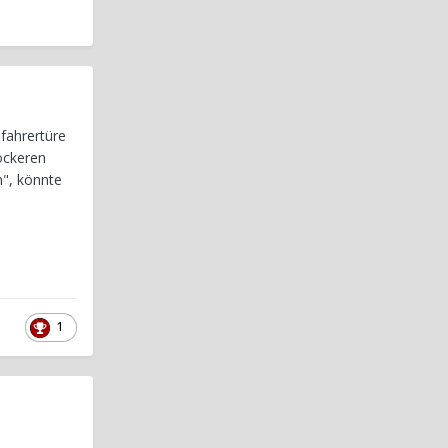
fahrertüre
lockeren
n", könnte
1