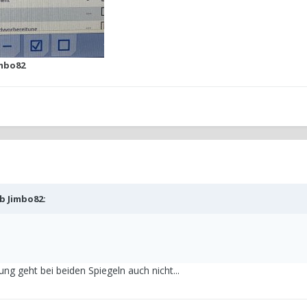
mbo82
eb
Jimbo82
:
ung geht bei beiden Spiegeln auch nicht...