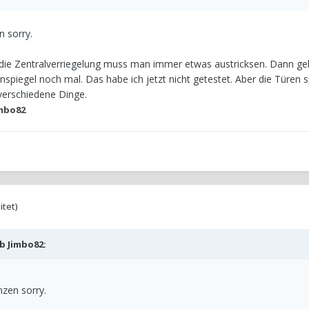
n sorry.
 die Zentralverriegelung muss man immer etwas austricksen. Dann geh
nspiegel noch mal. Das habe ich jetzt nicht getestet. Aber die Türen 
i verschiedene Dinge.
mbo82
itet)
eb
Jimbo82
:
nzen sorry.
?