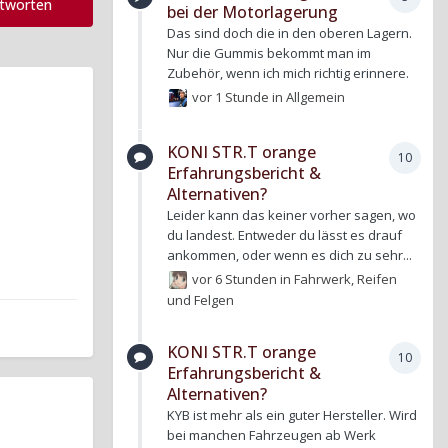
ntworten
bei der Motorlagerung
Das sind doch die in den oberen Lagern.
Nur die Gummis bekommt man im
Zubehör, wenn ich mich richtig erinnere.
vor 1 Stunde
in
Allgemein
KONI STR.T orange
10
Erfahrungsbericht &
Alternativen?
Leider kann das keiner vorher sagen, wo
du landest. Entweder du lässt es drauf
ankommen, oder wenn es dich zu sehr...
vor 6 Stunden
in
Fahrwerk, Reifen
und Felgen
KONI STR.T orange
10
Erfahrungsbericht &
Alternativen?
KYB ist mehr als ein guter Hersteller. Wird
bei manchen Fahrzeugen ab Werk