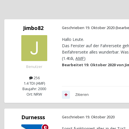
Jimbo82
Geschrieben
19. Oktober 2020
(bearbe
Hallo Leute.
Das Fenster auf der Fahrerseite geh
Beifahrerseite alles wunderbar. Wa
(1.4tdi,
AMF
)
Bearbeitet
19. Oktober 2020
von Ji
Benutzer
256
1.4 TDI (AMF)
Baujahr: 2000
Ort: NRW
Zitieren
Durnesss
Geschrieben
19. Oktober 2020
Sonst funktioniert alles in der Tür?