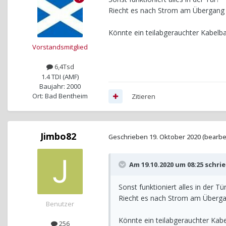
Riecht es nach Strom am Übergang 
Könnte ein teilabgerauchter Kabelba
Vorstandsmitglied
6,4Tsd
1.4 TDI (AMF)
Baujahr: 2000
Ort: Bad Bentheim
Zitieren
Jimbo82
Geschrieben
19. Oktober 2020
(bearbe
Am 19.10.2020 um 08:25 schri
Sonst funktioniert alles in der Tü
Riecht es nach Strom am Überga
Benutzer
Könnte ein teilabgerauchter Kabe
256