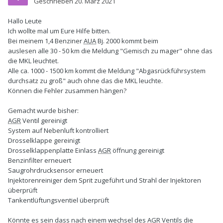
Geschrieben
20. März 2021
Hallo Leute
Ich wollte mal um Eure Hilfe bitten.
Bei meinem 1,4 Benziner
AUA
Bj. 2000 kommt beim
auslesen alle 30 - 50 km die Meldung "Gemisch zu mager" ohne das
die MKL leuchtet.
Alle ca. 1000 - 1500 km kommt die Meldung "Abgasrückführsystem
durchsatz zu groß" auch ohne das die MKL leuchte.
Können die Fehler zusammen hängen?
Gemacht wurde bisher:
AGR
Ventil gereinigt
System auf Nebenluft kontrolliert
Drosselklappe gereinigt
Drosselklappenplatte Einlass
AGR
öffnung gereinigt
Benzinfilter erneuert
Saugrohrdrucksensor erneuert
Injektorenreiniger dem Sprit zugeführt und Strahl der Injektoren
überprüft
Tankentlüftungsventiel überprüft
Könnte es sein dass nach einem wechsel des
AGR
Ventils die