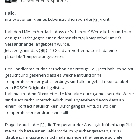
Geschrieben
8. April 2022
Hallo,
mal wieder ein kleines Lebenszeichen von der
FSI
Front.
Hab den LMM im Verdacht dass er 'schlechte' Werte liefert und hab
den getauscht gegen einen der mir als "
FSI
kompatibel" im Kfz
Versandhandel angeboten wurde.
Jetzt zeigt mir das
OBD
-40 Grad an, vorher hatte ich da eine
plausible Temperatur gesehen.
Der Händler meint das sei schon das richtige Teil, jetzt hab ich selbst
gesucht und gesehen dass es welche mit und ohne
Temperatursensor gibt, allerdings sind alle angeblich 'kompatibel'
zum BOSCH Originalteil gelistet.
Hab mal mit dem Ohmmeter die Kontakte durchgemessen, die Werte
sind auch recht unterschiedlich, mal abgesehen davon dass an
einem Kontakt natürlich kein Durchgang ist, vmtl. da wo der
Temperatursensor dran sein sollte.
Frage: braucht der
FSI
die Temperatur der Ansaugluft überhaupt? Ich
meine ich hätte einen Fehlercode im Speicher gesehen, P0113
glaube ich, müsste ich nochmals auslesen (hat gerade so viele