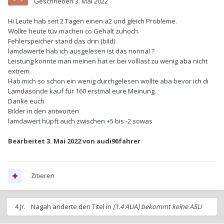
Geschrieben
3. Mai 2022
Hi Leute hab seit 2 Tagen einen a2 und gleich Probleme.
Wollte heute tüv machen co Gehalt zuhoch.
Fehlerspeicher stand das drin (bild)
lamdawerte hab ich ausgelesen ist das normal ?
Leistung könnte man meinen hat er bei volllast zu wenig aba nicht
extrem.
Hab mich so schon ein wenig durchgelesen wollte aba bevor ich di
Lamdasonde kauf für 160 erstmal eure Meinung.
Danke euch
Bilder in den antworten
lamdawert hüpft auch zwischen +5 bis -2 sowas
Bearbeitet
3. Mai 2022
von audi90fahrer
Zitieren
4 Jr.
Nagah
änderte den Titel in
[1.4 AUA] bekommt keine ASU