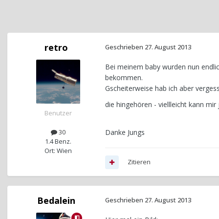
retro
Geschrieben
27. August 2013
Bei meinem baby wurden nun endlic
bekommen.
Gscheiterweise hab ich aber verge
die hingehören - viellleicht kann mi
Benutzer
Danke Jungs
30
1.4 Benz.
Ort: Wien
Zitieren
Bedalein
Geschrieben
27. August 2013