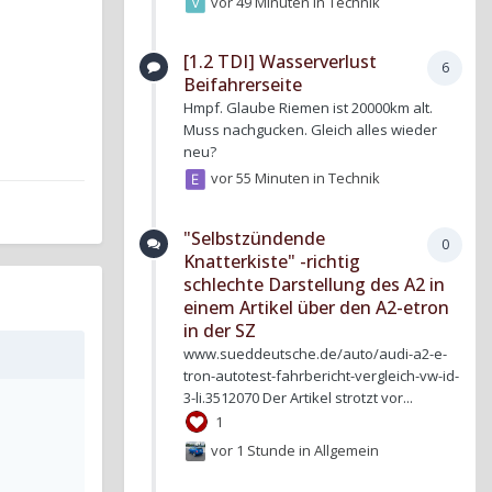
vor 49 Minuten
in
Technik
[1.2 TDI] Wasserverlust
6
Beifahrerseite
Hmpf. Glaube Riemen ist 20000km alt.
Muss nachgucken. Gleich alles wieder
neu?
vor 55 Minuten
in
Technik
"Selbstzündende
0
Knatterkiste" -richtig
schlechte Darstellung des A2 in
einem Artikel über den A2-etron
in der SZ
www.sueddeutsche.de/auto/audi-a2-e-
tron-autotest-fahrbericht-vergleich-vw-id-
3-li.3512070 Der Artikel strotzt vor...
1
vor 1 Stunde
in
Allgemein