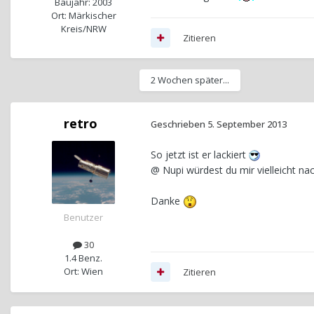
Baujahr: 2003
Ort: Märkischer
Kreis/NRW
Zitieren
2 Wochen später...
retro
Geschrieben
5. September 2013
So jetzt ist er lackiert
@ Nupi würdest du mir vielleicht n
Danke
Benutzer
30
1.4 Benz.
Ort: Wien
Zitieren