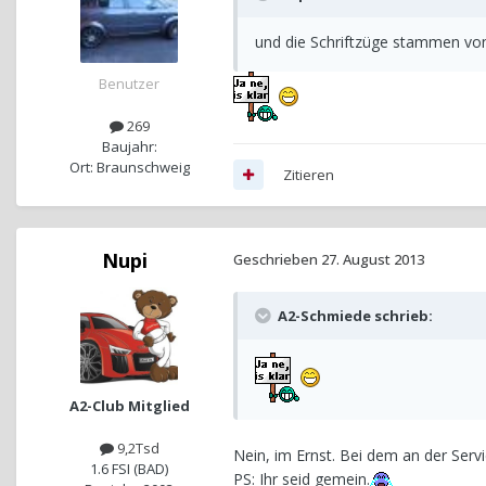
und die Schriftzüge stammen von
Benutzer
269
Baujahr:
Ort: Braunschweig
Zitieren
Nupi
Geschrieben
27. August 2013
A2-Schmiede schrieb:
A2-Club Mitglied
9,2Tsd
Nein, im Ernst. Bei dem an der Serv
1.6 FSI (BAD)
PS: Ihr seid gemein.