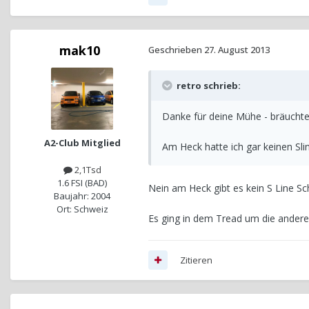
mak10
Geschrieben
27. August 2013
retro schrieb:
Danke für deine Mühe - bräuchte
A2-Club Mitglied
Am Heck hatte ich gar keinen Slin
2,1Tsd
1.6 FSI (BAD)
Nein am Heck gibt es kein S Line Sch
Baujahr: 2004
Ort: Schweiz
Es ging in dem Tread um die ander
Zitieren