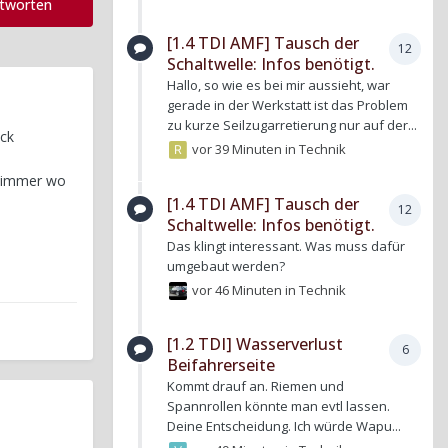
ntworten
[1.4 TDI AMF] Tausch der
12
Schaltwelle: Infos benötigt.
Hallo, so wie es bei mir aussieht, war
gerade in der Werkstatt ist das Problem
zu kurze Seilzugarretierung nur auf der...
ck
vor 39 Minuten
in
Technik
 nimmer wo
[1.4 TDI AMF] Tausch der
12
Schaltwelle: Infos benötigt.
Das klingt interessant. Was muss dafür
umgebaut werden?
vor 46 Minuten
in
Technik
[1.2 TDI] Wasserverlust
6
Beifahrerseite
Kommt drauf an. Riemen und
Spannrollen könnte man evtl lassen.
Deine Entscheidung. Ich würde Wapu...