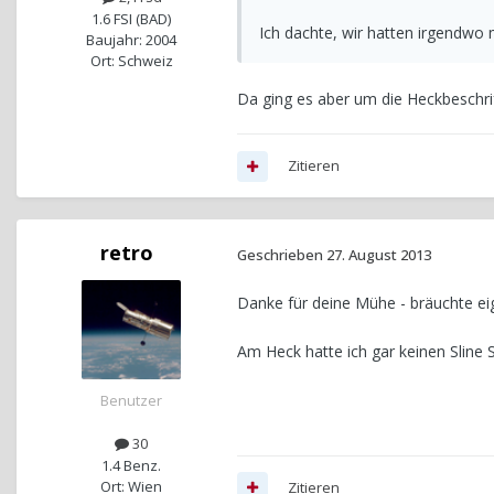
1.6 FSI (BAD)
Ich dachte, wir hatten irgendwo m
Baujahr: 2004
Ort: Schweiz
Da ging es aber um die Heckbeschri
Zitieren
retro
Geschrieben
27. August 2013
Danke für deine Mühe - bräuchte ei
Am Heck hatte ich gar keinen Sline S
Benutzer
30
1.4 Benz.
Ort: Wien
Zitieren