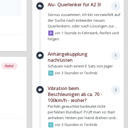
Alu- Querlenker für A2 3l
1
Servus zusammen, ich bin verzweifelt auf
der Suche nach entweder neuen
Querlenkern, oder nach Lösungen zur...
vor 1 Stunde
in
Fahrwerk, Reifen und
Felgen
Anhängekupplung
1
nachrüsten
Schauen nach einem E Satz von Jäger
Autor
vor 3 Stunden
in
Technik
Vibration beim
2
Beschleunigen ab ca. 70 -
100km/h - woher?
Perfekt gewuchtet bedeutet nicht
perfekten Rundlauf. Prüft man so: Rad
anheben. Hinten per Hand drehen und...
vor 3 Stunden
in
Technik