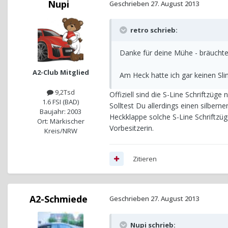
Nupi
Geschrieben
27. August 2013
retro schrieb:
Danke für deine Mühe - bräuchte
A2-Club Mitglied
Am Heck hatte ich gar keinen Slin
9,2Tsd
Offiziell sind die S-Line Schriftzüge
1.6 FSI (BAD)
Solltest Du allerdings einen silber
Baujahr: 2003
Heckklappe solche S-Line Schriftzü
Ort: Märkischer
Vorbesitzerin.
Kreis/NRW
Zitieren
A2-Schmiede
Geschrieben
27. August 2013
Nupi schrieb: