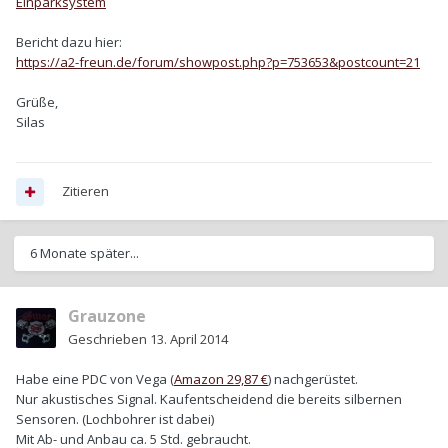
Einparksystem
Bericht dazu hier:
https://a2-freun.de/forum/showpost.php?p=753653&postcount=21
Grüße,
Silas
Zitieren
6 Monate später...
Grauzone
Geschrieben
13. April 2014
Habe eine PDC von Vega (
Amazon 29,87 €
) nachgerüstet.
Nur akustisches Signal. Kaufentscheidend die bereits silbernen
Sensoren. (Lochbohrer ist dabei)
Mit Ab- und Anbau ca. 5 Std. gebraucht.