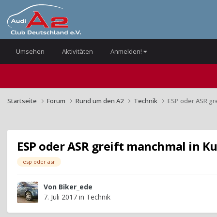
Umsehen
Aktivitäten
Anmelden!
Startseite
Forum
Rund um den A2
Technik
ESP oder ASR gr
ESP oder ASR greift manchmal in K
esp oder asr
Von
Biker_ede
7. Juli 2017
in
Technik