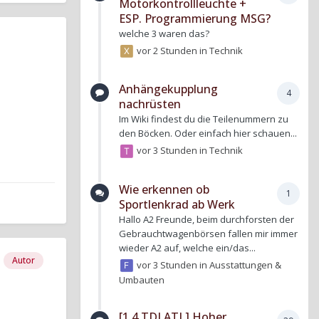
Motorkontrollleuchte +
ESP. Programmierung MSG?
welche 3 waren das?
vor 2 Stunden
in
Technik
Anhängekupplung
4
nachrüsten
Im Wiki findest du die Teilenummern zu
den Böcken. Oder einfach hier schauen...
vor 3 Stunden
in
Technik
Wie erkennen ob
1
Sportlenkrad ab Werk
Hallo A2 Freunde, beim durchforsten der
Gebrauchtwagenbörsen fallen mir immer
wieder A2 auf, welche ein/das...
Autor
vor 3 Stunden
in
Ausstattungen &
Umbauten
[1.4 TDI ATL] Hoher