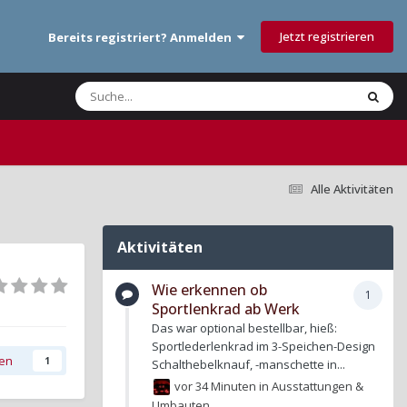
Jetzt registrieren
Bereits registriert? Anmelden
Alle Aktivitäten
Aktivitäten
Wie erkennen ob
1
Sportlenkrad ab Werk
Das war optional bestellbar, hieß:
Sportlederlenkrad im 3-Speichen-Design
gen
1
Schalthebelknauf, -manschette in...
vor 34 Minuten
in
Ausstattungen &
Umbauten