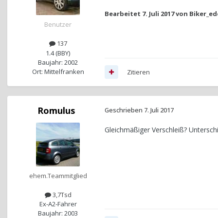
Bearbeitet
7. Juli 2017
von Biker_ed
Benutzer
137
1.4 (BBY)
Baujahr: 2002
Ort: Mittelfranken
Zitieren
Romulus
Geschrieben
7. Juli 2017
Gleichmäßiger Verschleiß? Untersch
ehem.Teammitglied
3,7Tsd
Ex-A2-Fahrer
Baujahr: 2003