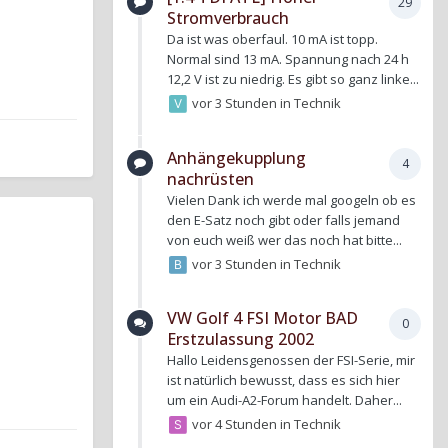
29
Stromverbrauch
Da ist was oberfaul. 10 mA ist topp.
Normal sind 13 mA. Spannung nach 24 h
12,2 V ist zu niedrig. Es gibt so ganz linke...
vor 3 Stunden
in
Technik
Anhängekupplung
4
nachrüsten
Vielen Dank ich werde mal googeln ob es
den E-Satz noch gibt oder falls jemand
von euch weiß wer das noch hat bitte...
vor 3 Stunden
in
Technik
VW Golf 4 FSI Motor BAD
0
Erstzulassung 2002
Hallo Leidensgenossen der FSI-Serie, mir
ist natürlich bewusst, dass es sich hier
um ein Audi-A2-Forum handelt. Daher...
vor 4 Stunden
in
Technik