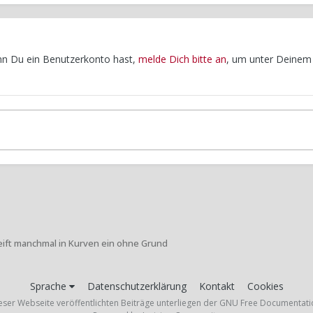
enn Du ein Benutzerkonto hast,
melde Dich bitte an
, um unter Deinem
eift manchmal in Kurven ein ohne Grund
Sprache
Datenschutzerklärung
Kontakt
Cookies
ieser Webseite veröffentlichten Beiträge unterliegen der GNU Free Documentati