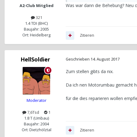
Was war dann die Behebung? Neu o
A2-Club Mitglied
321
1.4 TDI (BHC)
Baujahr: 2005
Ort: Heidelberg
Zitieren
HellSoldier
Geschrieben
14. August 2017
Zum stellen gibts da nix.
Da ich nen Motorumbau gemacht hab
für die dies reparieren wollen empfie
Moderator
7,6Tsd
1
1.8 T (Umbau)
Baujahr: 2004
Ort: Dietzhölztal
Zitieren