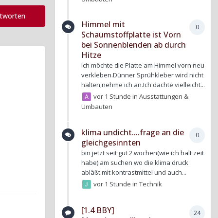
ntworten
Himmel mit
0
Schaumstoffplatte ist Vorn
bei Sonnenblenden ab durch
Hitze
Ich möchte die Platte am Himmel vorn neu
verkleben.Dünner Sprühkleber wird nicht
halten,nehme ich an.Ich dachte vielleicht...
vor 1 Stunde
in
Ausstattungen &
Umbauten
klima undicht....frage an die
0
gleichgesinnten
bin jetzt seit gut 2 wochen(wie ich halt zeit
habe) am suchen wo die klima druck
abläßt.mit kontrastmittel und auch...
vor 1 Stunde
in
Technik
[1.4 BBY]
24