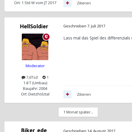
Ort: 1 Std W vom JT 2017
Zitieren
HellSoldier
Geschrieben
7. Juli 2017
Lass mal das Spiel des differenzial
Moderator
7,6Tsd
1
1.8 T (Umbau)
Baujahr: 2004
Ort: Dietzhölztal
Zitieren
1 Monat später...
Biker_ede
Geschrieben
14. August 2017