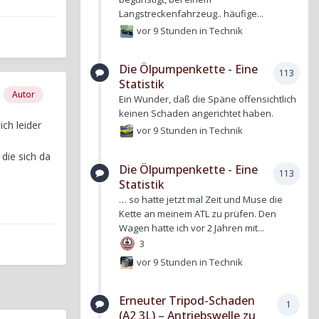
Langstreckenfahrzeug.. häufige...
vor 9 Stunden
in
Technik
Die Ölpumpenkette - Eine
113
Statistik
Autor
Ein Wunder, daß die Späne offensichtlich
keinen Schaden angerichtet haben.
ch leider
vor 9 Stunden
in
Technik
die sich da
Die Ölpumpenkette - Eine
113
Statistik
… so hatte jetzt mal Zeit und Muse die
Kette an meinem ATL zu prüfen. Den
Wagen hatte ich vor 2 Jahren mit...
3
vor 9 Stunden
in
Technik
Erneuter Tripod-Schaden
1
(A2 3L) – Antriebswelle zu