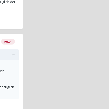
üglich der
Autor
uch
bezüglich