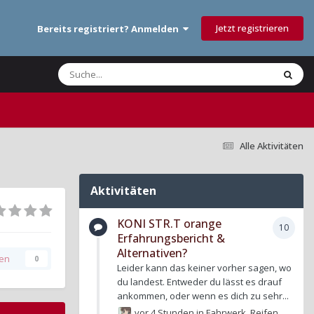
Jetzt registrieren
Bereits registriert? Anmelden
Alle Aktivitäten
Aktivitäten
KONI STR.T orange
10
Erfahrungsbericht &
Alternativen?
gen
0
Leider kann das keiner vorher sagen, wo
du landest. Entweder du lässt es drauf
ankommen, oder wenn es dich zu sehr...
vor 4 Stunden
in
Fahrwerk, Reifen