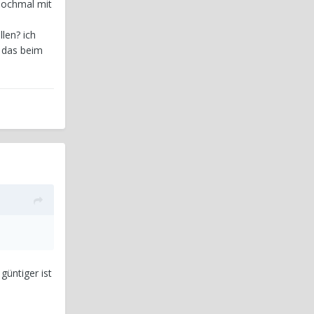
 nochmal mit
len? ich
n das beim
güntiger ist