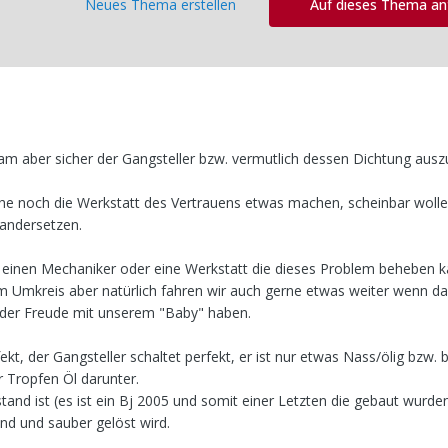
Neues Thema erstellen
Auf dieses Thema a
sam aber sicher der Gangsteller bzw. vermutlich dessen Dichtung aus
che noch die Werkstatt des Vertrauens etwas machen, scheinbar wolle
nandersetzen.
t einen Mechaniker oder eine Werkstatt die dieses Problem beheben 
m Umkreis aber natürlich fahren wir auch gerne etwas weiter wenn da
ieder Freude mit unserem "Baby" haben.
t, der Gangsteller schaltet perfekt, er ist nur etwas Nass/ölig bzw. b
 Tropfen Öl darunter.
and ist (es ist ein Bj 2005 und somit einer Letzten die gebaut wurden
nd und sauber gelöst wird.