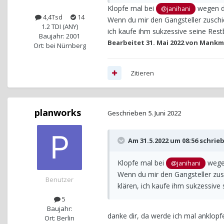
Klopfe mal bei
wegen d
@janihani
4,4Tsd
14
Wenn du mir den Gangsteller zuschic
1.2 TDI (ANY)
ich kaufe ihm sukzessive seine Res
Baujahr: 2001
Bearbeitet
31. Mai 2022
von Mankmi
Ort: bei Nürnberg
Zitieren
planworks
Geschrieben
5. Juni 2022
Am 31.5.2022 um 08:56 schrie
Klopfe mal bei
wegen
@janihani
Wenn du mir den Gangsteller zusc
Benutzer
klären, ich kaufe ihm sukzessive
5
Baujahr:
danke dir, da werde ich mal anklopf
Ort: Berlin