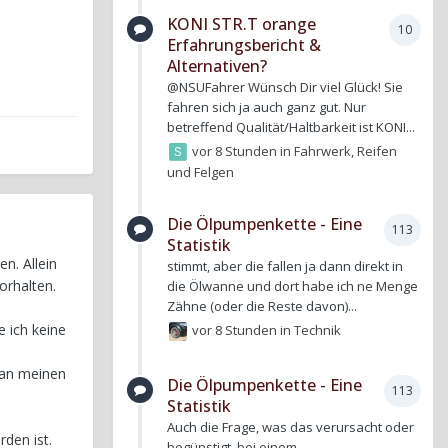
KONI STR.T orange
10
Erfahrungsbericht &
Alternativen?
@NSUFahrer Wünsch Dir viel Glück! Sie
fahren sich ja auch ganz gut. Nur
betreffend Qualität/Haltbarkeit ist KONI...
vor 8 Stunden
in
Fahrwerk, Reifen
und Felgen
Die Ölpumpenkette - Eine
113
Statistik
n. Allein
stimmt, aber die fallen ja dann direkt in
orhalten.
die Ölwanne und dort habe ich ne Menge
Zähne (oder die Reste davon)...
e ich keine
vor 8 Stunden
in
Technik
 an meinen
Die Ölpumpenkette - Eine
113
Statistik
Auch die Frage, was das verursacht oder
den ist.
begünstigt, bei einem