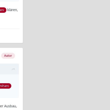
klären,
ani
Autor
nihani
der Ausbau,