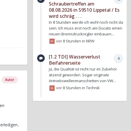
Schraubertreffen am
08.08.2026 in 59510 Lippetal / Es
wird schräg . . .
In 8 Stunden werde ich wohl noch nicht da
sein. Ich muss erst noch am Ducato einen
neuen Bremsdruckregler einbauen...
vor 8 Stunden
in
NRW
[1.2 TDI] Wasserverlust
4
Beifahrerseite
Ja, die Qualität ist nicht nur im Zubehör
ätzend geworden. Sogar originale
Autor
Antriebswellenmanschetten von VW...
vor 8 Stunden
in
Technik
sen
rledigen..