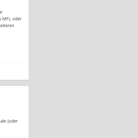
ür
m MFL oder
eiteren
ale (oder