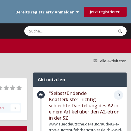
Jetzt registrieren
Bereits registriert? Anmelden
Alle Aktivitäten
Aktivitäten
"Selbstzündende
0
Knatterkiste" -richtig
schlechte Darstellung des A2 in
gen
0
einem Artikel über den A2-etron
in der SZ
www.sueddeutsche.de/auto/audi-a2-e-
tron-autotest-fahrbericht-vergleich-vw-id-