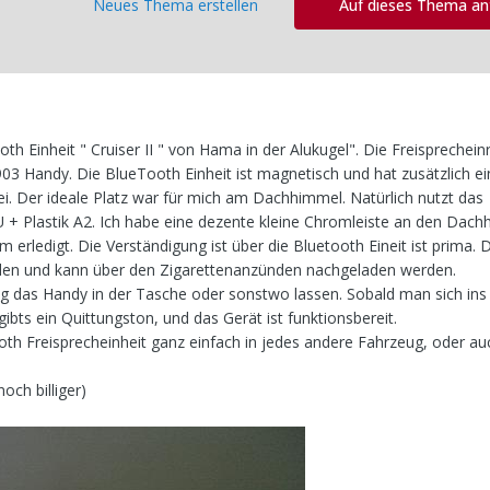
Neues Thema erstellen
Auf dieses Thema a
th Einheit " Cruiser II " von Hama in der Alukugel". Die Freisprechein
03 Handy. Die BlueTooth Einheit ist magnetisch und hat zusätzlich ei
. Der ideale Platz war für mich am Dachhimmel. Natürlich nutzt das
U + Plastik A2. Ich habe eine dezente kleine Chromleiste an den Dac
erledigt. Die Verständigung ist über die Bluetooth Eineit ist prima. 
nden und kann über den Zigarettenanzünden nachgeladen werden.
 das Handy in der Tasche oder sonstwo lassen. Sobald man sich ins 
, gibts ein Quittungston, und das Gerät ist funktionsbereit.
 Freisprecheinheit ganz einfach in jedes andere Fahrzeug, oder au
och billiger)