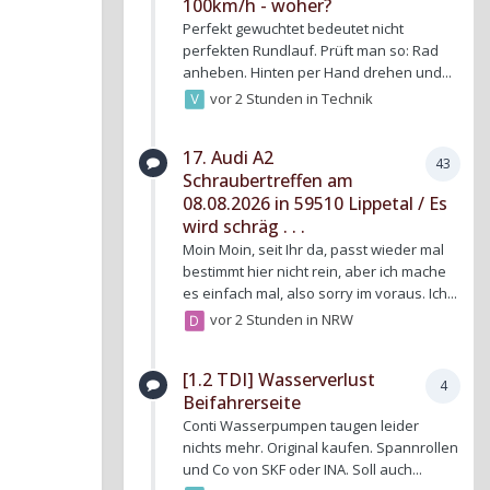
100km/h - woher?
Perfekt gewuchtet bedeutet nicht
perfekten Rundlauf. Prüft man so: Rad
anheben. Hinten per Hand drehen und...
vor 2 Stunden
in
Technik
17. Audi A2
43
Schraubertreffen am
08.08.2026 in 59510 Lippetal / Es
wird schräg . . .
Moin Moin, seit Ihr da, passt wieder mal
bestimmt hier nicht rein, aber ich mache
es einfach mal, also sorry im voraus. Ich...
vor 2 Stunden
in
NRW
[1.2 TDI] Wasserverlust
4
Beifahrerseite
Conti Wasserpumpen taugen leider
nichts mehr. Original kaufen. Spannrollen
und Co von SKF oder INA. Soll auch...