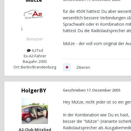
für die 450€ hättest Du aber wesen
wesentlich bessere Verbindungen ü
Sprachwahl oder in Kombination mit
hättest Du die Radiolautsprecher al
Benutzer
Mütze - der voll vom original der Au
4,2Tsd
Ex-A2-Fahrer
Baujahr: 2003
Ort: Berlin/Brandenburg
Zitieren
HolgerBY
Geschrieben
17. Dezember 2005
Hey Mütze, nicht jeder ist so ein ge
In der Kombination wie Du es hast, 
besser die "Mütze"-)Variante sicherl
Radiolautsprecher als Ausgabemedi
A2-Club Mitglied