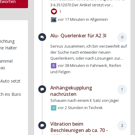
ntworten
3-li.3512070 Der Artikel strotzt vor...
1
vor 17 Minuten
in
Allgemein
Alu- Querlenker für A2 3l
0
richtung
Servus zusammen, ich bin verzweifelt auf
ne Halter
der Suche nach entweder neuen
Querlenkern, oder nach Lösungen zur...
hhimmel
vor 38 Minuten
in
Fahrwerk, Reifen
Das
und Felgen
Auto setzt
Anhängekupplung
1
nachrüsten
ch ins Büro
Schauen nach einem E Satz von Jäger
vor 2 Stunden
in
Technik
Vibration beim
2
Beschleunigen ab ca. 70 -