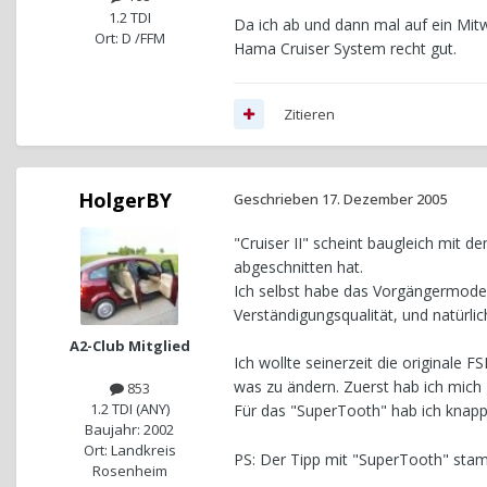
1.2 TDI
Da ich ab und dann mal auf ein Mit
Ort: D /FFM
Hama Cruiser System recht gut.
Zitieren
HolgerBY
Geschrieben
17. Dezember 2005
"Cruiser II" scheint baugleich mit 
abgeschnitten hat.
Ich selbst habe das Vorgängermode
Verständigungsqualität, und natürlic
A2-Club Mitglied
Ich wollte seinerzeit die originale 
was zu ändern. Zuerst hab ich mich g
853
1.2 TDI (ANY)
Für das "SuperTooth" hab ich knappe
Baujahr: 2002
Ort: Landkreis
PS: Der Tipp mit "SuperTooth" sta
Rosenheim