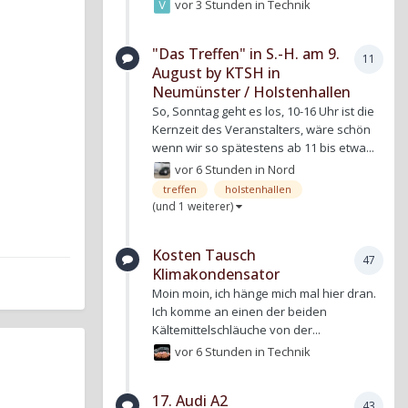
vor 3 Stunden
in
Technik
"Das Treffen" in S.-H. am 9.
11
August by KTSH in
Neumünster / Holstenhallen
So, Sonntag geht es los, 10-16 Uhr ist die
Kernzeit des Veranstalters, wäre schön
wenn wir so spätestens ab 11 bis etwa...
vor 6 Stunden
in
Nord
treffen
holstenhallen
(und 1 weiterer)
Kosten Tausch
47
Klimakondensator
Moin moin, ich hänge mich mal hier dran.
Ich komme an einen der beiden
Kältemittelschläuche von der...
vor 6 Stunden
in
Technik
17. Audi A2
43