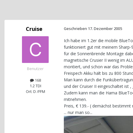
Cruise
Geschrieben
17. Dezember 2005
Ich habe im 1.2er die mobile BlueToo
funktioniert gut mit meinem Sharp-9
für die Sonnenbrende Montage dabei
magnetische Crusier II wenig im AL
montiert, und schon war das Problem 
Benutzer
Freispech Akku hält bis zu 800 Stu
Man kann durch die Funkübertragung
168
1.2 TDI
und der Cruiser II eingeschaltet ist 
Ort: D /FFM
Zudem kann man die Hama BlueTooth
mitnehmen.
Preis, € 139.- ( demächst bestimmt n
... nur man so...