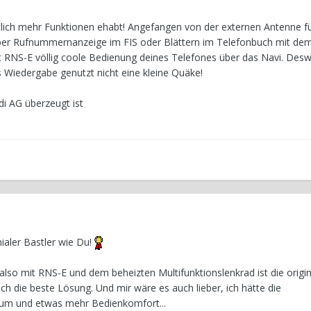
tlich mehr Funktionen ehabt! Angefangen von der externen Antenne f
ber Rufnummernanzeige im FIS oder Blättern im Telefonbuch mit de
 RNS-E völlig coole Bedienung deines Telefones über das Navi. Desw
s Wiedergabe genutzt nicht eine kleine Quäke!
di AG überzeugt ist
nialer Bastler wie Du!
also mit RNS-E und dem beheizten Multifunktionslenkrad ist die origin
ich die beste Lösung. Und mir wäre es auch lieber, ich hätte die
um und etwas mehr Bedienkomfort...