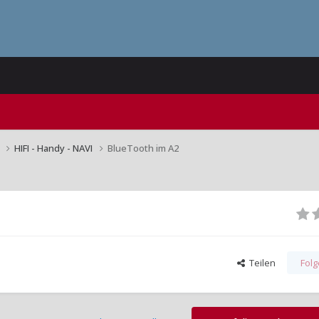
n
HIFI - Handy - NAVI
BlueTooth im A2
Teilen
Fol