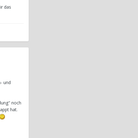
ir das
h- und
llung" noch
appt hat.