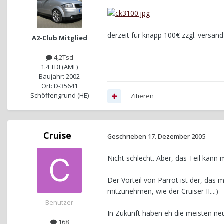
derzeit für knapp 100€ zzgl. versand
A2-Club Mitglied
4,2Tsd
1.4 TDI (AMF)
Baujahr: 2002
Ort: D-35641
Schöffengrund (HE)
Zitieren
Cruise
Geschrieben
17. Dezember 2005
Nicht schlecht. Aber, das Teil kann
Der Vorteil von Parrot ist der, das 
mitzunehmen, wie der Cruiser II....)
Benutzer
In Zukunft haben eh die meisten ne
168