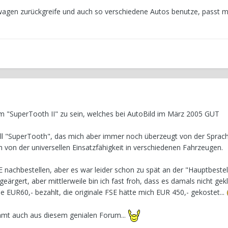
wagen zurückgreife und auch so verschiedene Autos benutze, passt m
dem "SuperTooth II" zu sein, welches bei AutoBild im März 2005 GUT
ll "SuperTooth", das mich aber immer noch überzeugt von der Sprac
h von der universellen Einsatzfähigkeit in verschiedenen Fahrzeugen.
FSE nachbestellen, aber es war leider schon zu spät an der "Hauptbeste
eärgert, aber mittlerweile bin ich fast froh, dass es damals nicht gekl
 EUR60,- bezahlt, die originale FSE hätte mich EUR 450,- gekostet...
mmt auch aus diesem genialen Forum...