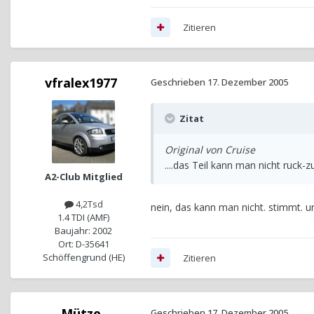
Zitieren
vfralex1977
Geschrieben
17. Dezember 2005
Zitat
Original von Cruise
....das Teil kann man nicht ruck-
A2-Club Mitglied
4,2Tsd
nein, das kann man nicht. stimmt. un
1.4 TDI (AMF)
Baujahr: 2002
Ort: D-35641
Schöffengrund (HE)
Zitieren
Mütze
Geschrieben
17. Dezember 2005