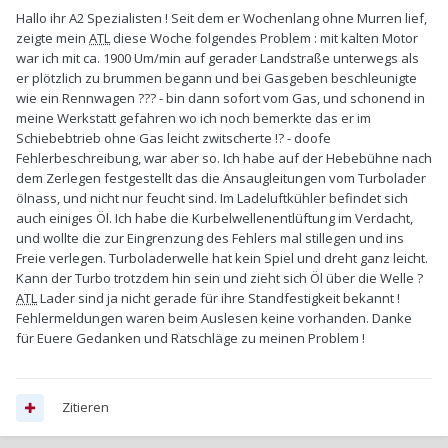
Hallo ihr A2 Spezialisten ! Seit dem er Wochenlang ohne Murren lief,
zeigte mein
ATL
diese Woche folgendes Problem : mit kalten Motor
war ich mit ca. 1900 Um/min auf gerader Landstraße unterwegs als
er plötzlich zu brummen begann und bei Gasgeben beschleunigte
wie ein Rennwagen ??? - bin dann sofort vom Gas, und schonend in
meine Werkstatt gefahren wo ich noch bemerkte das er im
Schiebebtrieb ohne Gas leicht zwitscherte !? - doofe
Fehlerbeschreibung, war aber so. Ich habe auf der Hebebühne nach
dem Zerlegen festgestellt das die Ansaugleitungen vom Turbolader
ölnass, und nicht nur feucht sind. Im Ladeluftkühler befindet sich
auch einiges Öl. Ich habe die Kurbelwellenentlüftung im Verdacht,
und wollte die zur Eingrenzung des Fehlers mal stillegen und ins
Freie verlegen. Turboladerwelle hat kein Spiel und dreht ganz leicht.
Kann der Turbo trotzdem hin sein und zieht sich Öl über die Welle ?
ATL
Lader sind ja nicht gerade für ihre Standfestigkeit bekannt !
Fehlermeldungen waren beim Auslesen keine vorhanden. Danke
für Euere Gedanken und Ratschläge zu meinen Problem !
Zitieren