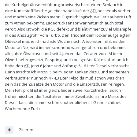
die Kurbelgehäuseentlüftung provisorisch mit einen Schlauch in
eine Kunststoffflasche geleitet habe läuft der
ATL
besser als vorher
und macht keine Zicken mehr ! Eigenlich logisch, weil er saubere Luft
zum Atmen bekommt. Ladedrucksensor war natürlich auch total
verölt. Also ist wohl die KGE defekt und bläßt immer zuviel Öldämpfe
in das Ansaugrohr vom Turbo. Den Trick mit dem locker aufgelegten
Öldeckel mache ich nächste Woche noch. Ansonsten fehlt es dem
Motor an Nix, wird immer schonend warmgefahren und bekommt
alle Jahre Ölwechsel und seit 4 Jahren das Ceratec von LM beim
Ölwechsel zugesetzt. Er springt auch bei großer Kälte sofort an. Ich
habe den
ATL
jetzt 6 Jahre und Anfangs 5 - 6 Liter Diesel verbraucht.
Dann mischte ich Mozol 5 beim jeden Tanken dazu, und momentan
verbraucht er nur noch 4 - 4,3 Liter ! Also da muß schon was dran
sein das die Zusätze den Motor und die Einspritzdüsen reinigen.
Mein Fahrprofil ist imer gleich, leider zuviel Kurzstrecke ! Schon
früher mischten die Taxifahrer immer Zweitaktöl in ihre Mercedes
Diesel damit die immer schön sauber blieben ! LG und schönes
Wochenende Euch
Zitieren