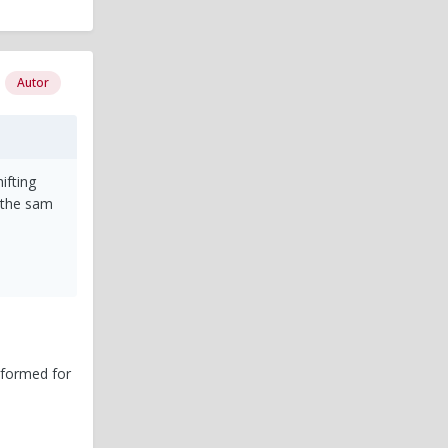
Autor
ifting
y the sam
rformed for