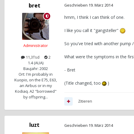
bret
Geschrieben
19. März 2014
hmm, I think I can think of one.
I like you call it "gangsteller"
So you've tried with another pump /
Administrator
What were the symptoms in the firs
11,3Tsd
2
1.4 (AUA)
Baujahr: 2002
- Bret
Ort: I'm probably in
Kuopio, on the E75, E63,
(Title changed, too
)
an Airbus or in my
Kodiaq. A2 "borrowed"
by offspring...
Zitieren
luzt
Geschrieben
19. März 2014