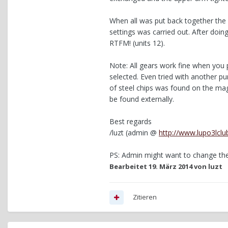
When all was put back together the g
settings was carried out. After doing
RTFM! (units 12).
Note: All gears work fine when you p
selected. Even tried with another p
of steel chips was found on the ma
be found externally.
Best regards
/luzt (admin @
http://www.lupo3lclu
PS: Admin might want to change the 
Bearbeitet
19. März 2014
von luzt
Zitieren