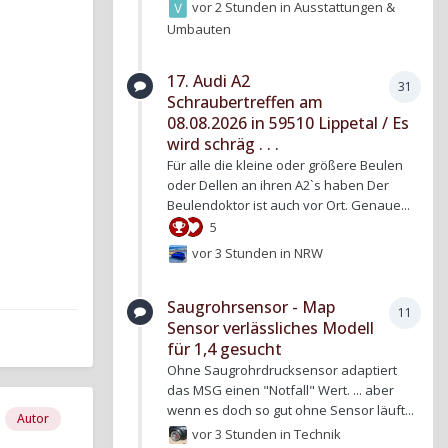
vor 2 Stunden
in
Ausstattungen &
Umbauten
17. Audi A2
31
Schraubertreffen am
08.08.2026 in 59510 Lippetal / Es
wird schräg . . .
Für alle die kleine oder größere Beulen
oder Dellen an ihren A2`s haben Der
Beulendoktor ist auch vor Ort. Genaue...
5
vor 3 Stunden
in
NRW
Saugrohrsensor - Map
11
Sensor verlässliches Modell
für 1,4 gesucht
Ohne Saugrohrdrucksensor adaptiert
das MSG einen "Notfall" Wert. ... aber
wenn es doch so gut ohne Sensor läuft...
Autor
vor 3 Stunden
in
Technik