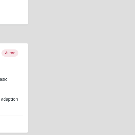
Autor
asic
e adaption