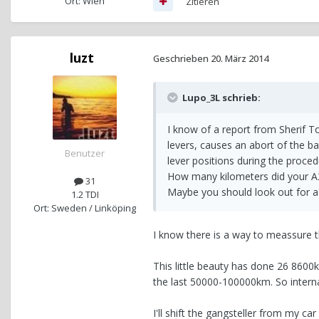
Ort: Wien
Zitieren
luzt
Geschrieben
20. März 2014
Lupo_3L schrieb:
I know of a report from Sherif T
levers, causes an abort of the ba
Benutzer
lever positions during the procedur
How many kilometers did your A
31
Maybe you should look out for a
1.2 TDI
Ort: Sweden / Linköping
I know there is a way to meassure th
This little beauty has done 26 8600
the last 50000-100000km. So internal
I'll shift the gangsteller from my ca