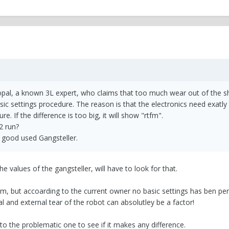
opal, a known 3L expert, who claims that too much wear out of the sh
sic settings procedure. The reason is that the electronics need exatl
e. If the difference is too big, it will show "rtfm".
2 run?
 good used Gangsteller.
e values of the gangsteller, will have to look for that.
km, but accoarding to the current owner no basic settings has ben pe
 and external tear of the robot can absolutley be a factor!
r to the problematic one to see if it makes any difference.