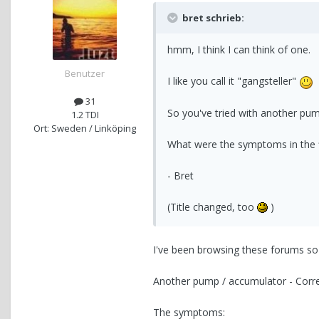
bret schrieb:
hmm, I think I can think of one.
Benutzer
I like you call it "gangsteller"
31
So you've tried with another pum
1.2 TDI
Ort: Sweden / Linköping
What were the symptoms in the f
- Bret
(Title changed, too
)
I've been browsing these forums so
Another pump / accumulator - Corr
The symptoms: