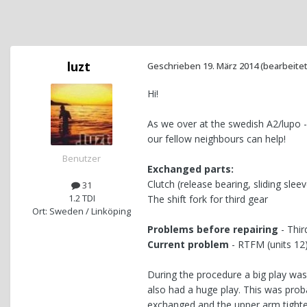
luzt
Geschrieben
19. März 2014
(bearbeitet
Hi!
As we over at the swedish A2/lupo -3
our fellow neighbours can help!
Benutzer
Exchanged parts:
Clutch (release bearing, sliding sleev
31
1.2 TDI
The shift fork for third gear
Ort: Sweden / Linköping
Problems before repairing
- Thi
Current problem
- RTFM (units 12)
During the procedure a big play wa
also had a huge play. This was prob
exchanged and the upper arm tighte