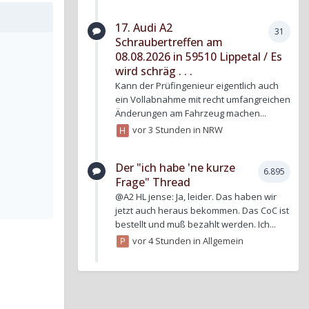
17. Audi A2
31
Schraubertreffen am
08.08.2026 in 59510 Lippetal / Es
wird schräg . . .
Kann der Prüfingenieur eigentlich auch
ein Vollabnahme mit recht umfangreichen
Änderungen am Fahrzeug machen...
vor 3 Stunden
in
NRW
Der "ich habe 'ne kurze
6.895
Frage" Thread
@A2 HL jense: Ja, leider. Das haben wir
jetzt auch heraus bekommen. Das CoC ist
bestellt und muß bezahlt werden. Ich...
vor 4 Stunden
in
Allgemein