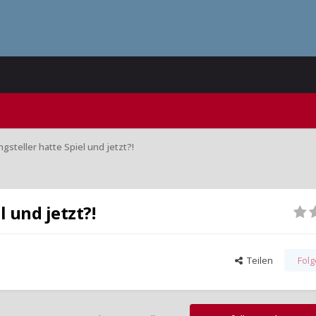
gsteller hatte Spiel und jetzt?!
l und jetzt?!
Teilen
Fol