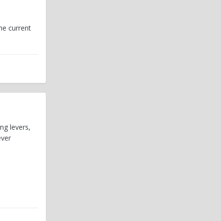
he current
ng levers,
ever