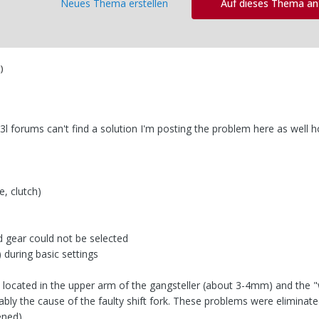
Neues Thema erstellen
Auf dieses Thema a
)
l forums can't find a solution I'm posting the problem here as well h
e, clutch)
rd gear could not be selected
 during basic settings
s located in the upper arm of the gangsteller (about 3-4mm) and the 
ably the cause of the faulty shift fork. These problems were eliminat
ned).