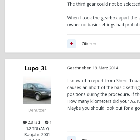
The third gear could not be selected
When I took the gearbox apart the s
owner no basic settings had probabl
Zitieren
Lupo_3L
Geschrieben
19. März 2014
I know of a report from Sherif Topa
causes an abort of the basic setting
positions during the procedure. If the
How many kilometers did your A2 r
Maybe you should look out for a go
Benutzer
2,3Tsd
1
1.2 TDI (ANY)
Baujahr: 2001