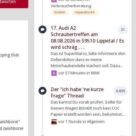
ntworten
Verbraucherberatung
kosten
reparaturen
17. Audi A2
31
Schraubertreffen am
08.08.2026 in 59510 Lippetal / Es
wird schräg . . .
Das ist SuperMarco, bitte informiere den
oping that
Dellendoktor dass er meine
Motorhaubendelle machen soll. Dazu...
vor 57 Minuten
in
NRW
Der "ich habe 'ne kurze
6.895
Frage" Thread
Das kannst Du vorab prüfen. Sollte für
Deinen Wagen BISHER noch kein COC
Papier erstellt worden sein, bekommst...
vor 1 Stunde
in
Allgemein
"wishbone"
ed (wishbone