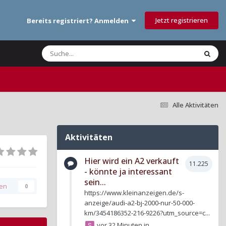
Jetzt registrieren
Bereits registriert? Anmelden
Alle Aktivitäten
Aktivitäten
Hier wird ein A2 verkauft
11.225
- könnte ja interessant
sein...
gen
0
https://www.kleinanzeigen.de/s-
anzeige/audi-a2-bj-2000-nur-50-000-
km/3454186352-216-9226?utm_source=c...
vor 32 Minuten
in