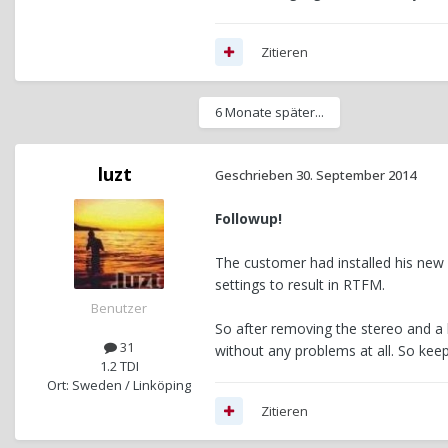
Zitieren
6 Monate später...
luzt
Geschrieben
30. September 2014
Followup!
The customer had installed his new st
settings to result in RTFM.
Benutzer
So after removing the stereo and a 
31
without any problems at all. So keep
1.2 TDI
Ort: Sweden / Linköping
Zitieren