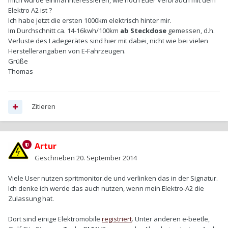
mich würde einmal interessieren, wie hoch Euer Verbrauch mit dem
Elektro A2 ist ?
Ich habe jetzt die ersten 1000km elektrisch hinter mir.
Im Durchschnitt ca. 14-16kwh/100km
ab Steckdose
gemessen, d.h.
Verluste des Ladegerätes sind hier mit dabei, nicht wie bei vielen
Herstellerangaben von E-Fahrzeugen.
Grüße
Thomas
Zitieren
Artur
Geschrieben
20. September 2014
Viele User nutzen spritmonitor.de und verlinken das in der Signatur.
Ich denke ich werde das auch nutzen, wenn mein Elektro-A2 die
Zulassung hat.
Dort sind einige Elektromobile
registriert
. Unter anderen e-beetle,