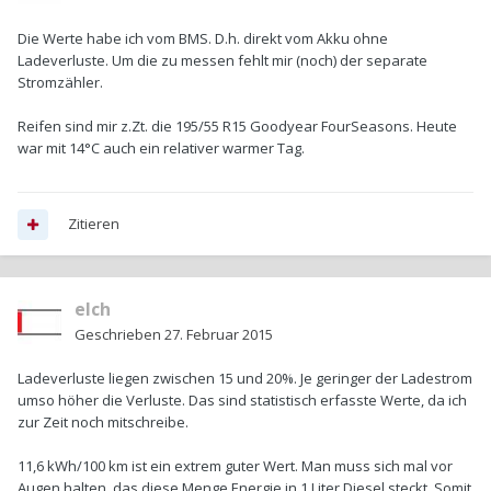
Die Werte habe ich vom BMS. D.h. direkt vom Akku ohne
Ladeverluste. Um die zu messen fehlt mir (noch) der separate
Stromzähler.
Reifen sind mir z.Zt. die 195/55 R15 Goodyear FourSeasons. Heute
war mit 14°C auch ein relativer warmer Tag.
Zitieren
elch
Geschrieben
27. Februar 2015
Ladeverluste liegen zwischen 15 und 20%. Je geringer der Ladestrom
umso höher die Verluste. Das sind statistisch erfasste Werte, da ich
zur Zeit noch mitschreibe.
11,6 kWh/100 km ist ein extrem guter Wert. Man muss sich mal vor
Augen halten, das diese Menge Energie in 1 Liter Diesel steckt. Somit