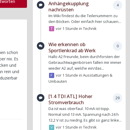
ntworten
Anhängekupplung
4
nachrüsten
Im Wiki findest du die Teilenummern zu
den Böcken. Oder einfach hier schauen...
vor 1 Stunde
in
Technik
Wie erkennen ob
0
Sportlenkrad ab Werk
omen schon
Hallo A2 Freunde, beim durchforsten der
er nix. Es
Gebrauchtwagenbörsen fallen mir immer
ücken und
wieder A2 auf, welche ein/das...
n rein und
vor 1 Stunde
in
Ausstattungen &
oduzierbar
Umbauten
[1.4 TDI ATL] Hoher
29
Stromverbrauch
Da ist was oberfaul. 10 mA ist topp.
Normal sind 13 mA. Spannung nach 24 h
12,2 V ist zu niedrig. Es gibt so ganz linke...
vor 1 Stunde
in
Technik