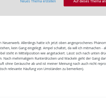
Neues Thema erstellen
Auf dieses Thema a
rem Neuerwerb. Allerdings hatte ich jetzt oben angesprochenes Phän
 stehen, kein Gang eingelegt. Ampel schaltet, da will ich mitmachen - ab
ebel steht in Mittelposition wie angetackert. Lässt sich nach unten dr
ition. Nach mehrmaligem Runterdrücken und Wackeln geht der Gang dan
läuft ohne Geräusche ab und ist meiner Meinung nach auch nicht repr
tistisch relevante Häufung von Umständen zu bemerken).