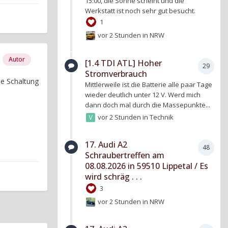
15:00, die Sonne scheint und die
Werkstatt ist noch sehr gut besucht.
1
vor 2 Stunden
in
NRW
Autor
[1.4 TDI ATL] Hoher
29
Stromverbrauch
ie Schaltung
Mittlerweile ist die Batterie alle paar Tage
wieder deutlich unter 12 V. Werd mich
dann doch mal durch die Massepunkte...
vor 2 Stunden
in
Technik
17. Audi A2
48
Schraubertreffen am
08.08.2026 in 59510 Lippetal / Es
wird schräg . . .
3
vor 2 Stunden
in
NRW