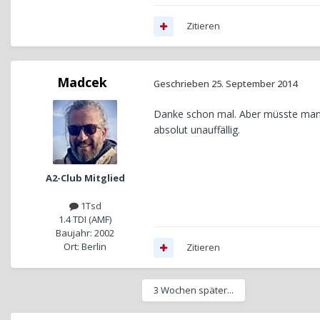
Zitieren
Madcek
Geschrieben
25. September 2014
Danke schon mal. Aber müsste man d
absolut unauffällig.
A2-Club Mitglied
1Tsd
1.4 TDI (AMF)
Baujahr: 2002
Ort: Berlin
Zitieren
3 Wochen später...