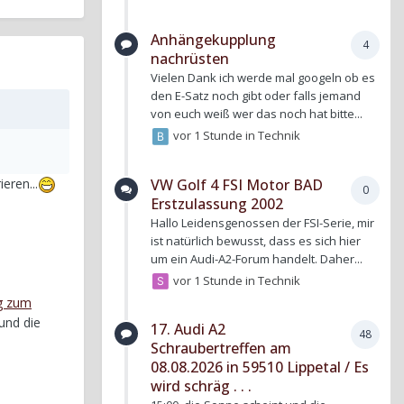
Anhängekupplung
4
nachrüsten
Vielen Dank ich werde mal googeln ob es
den E-Satz noch gibt oder falls jemand
von euch weiß wer das noch hat bitte...
vor 1 Stunde
in
Technik
VW Golf 4 FSI Motor BAD
eren...
0
Erstzulassung 2002
Hallo Leidensgenossen der FSI-Serie, mir
ist natürlich bewusst, dass es sich hier
um ein Audi-A2-Forum handelt. Daher...
vor 1 Stunde
in
Technik
g zum
und die
17. Audi A2
48
Schraubertreffen am
08.08.2026 in 59510 Lippetal / Es
wird schräg . . .