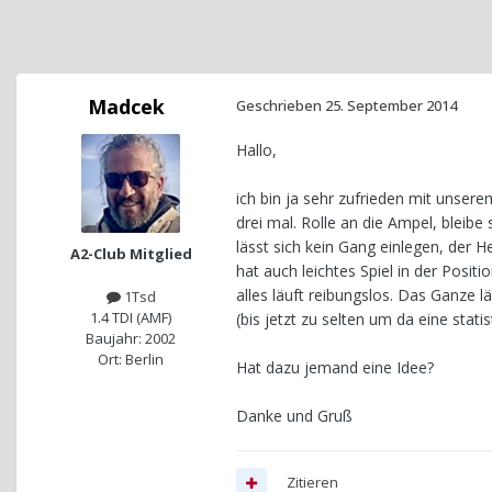
Madcek
Geschrieben
25. September 2014
Hallo,
ich bin ja sehr zufrieden mit unse
drei mal. Rolle an die Ampel, bleibe
lässt sich kein Gang einlegen, der H
A2-Club Mitglied
hat auch leichtes Spiel in der Pos
alles läuft reibungslos. Das Ganze 
1Tsd
1.4 TDI (AMF)
(bis jetzt zu selten um da eine sta
Baujahr: 2002
Ort: Berlin
Hat dazu jemand eine Idee?
Danke und Gruß
Zitieren