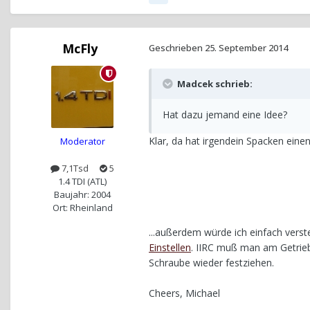
McFly
Geschrieben
25. September 2014
Madcek schrieb:
Hat dazu jemand eine Idee?
Klar, da hat irgendein Spacken einen
Moderator
7,1Tsd
5
1.4 TDI (ATL)
Baujahr: 2004
Ort: Rheinland
...außerdem würde ich einfach verst
Einstellen
. IIRC muß man am Getrie
Schraube wieder festziehen.
Cheers, Michael