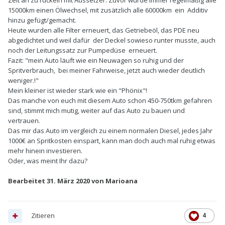
Zeit an zu ruckeln mit Aussetzer. Zuvor wurde immer regelmäßig alle
15000km einen Ölwechsel, mit zusätzlich alle 60000km ein Additiv
hinzu gefügt/gemacht.
Heute wurden alle Filter erneuert, das Getriebeöl, das PDE neu
abgedichtet und weil dafür der Deckel sowieso runter musste, auch
noch der Leitungssatz zur Pumpedüse erneuert.
Fazit: "mein Auto läuft wie ein Neuwagen so ruhig und der
Spritverbrauch, bei meiner Fahrweise, jetzt auch wieder deutlich
weniger.!"
Mein kleiner ist wieder stark wie ein "Phönix"!
Das manche von euch mit diesem Auto schon 450-750tkm gefahren
sind, stimmt mich mutig, weiter auf das Auto zu bauen und
vertrauen.
Das mir das Auto im vergleich zu einem normalen Diesel, jedes Jahr
1000€ an Spritkosten einspart, kann man doch auch mal ruhig etwas
mehr hinein investieren.
Oder, was meint Ihr dazu?
Bearbeitet
31. März 2020
von Marioana
Zitieren
4