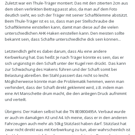
Zuletzt war ein Thule-Träger montiert. Das mit den zitierten 2cm aus
dem oben verlinkten Beitrag passt also, da man auf dem Foto
deutlich sieht, wo sich der Träger mit seiner Schaftklemme abstützt.
Beim Thule-Träger ist es so, dass man per Stellschraube die
Schaftklemme einstellen kann, damit man diese auf die vielen
unterschiedlichen AHK-Haken einstellen kann. Den meisten sollte
bekannt sein, dass Schäfte unterschiedliche dick sein können...
Letztendlich geht es dabei darum, dass Alu eine andere
Kerbwirkung hat. Das heißt: Je nach Träger könnte es sein, das er
sich ungünstig in den Schaft unter der Kugel rein drückt. Das kann
zur Schwächung des Hakens führen und der Schaft somit bei
Belastung abreißen. Bei Stahl passiert das nicht so leicht.
Möglicherweise könnte man die Problematik hemmen, wenn man
verhindert, dass der Schaft direkt geklemmt wird, z.B. indem man
eine Art Manschette drum macht, die den anliegen Druck aufnimmt
und verteilt.
Übrigens: Der Haken selbst hat die TN 8E0800495A. Verbaut wurde
er auch im damaligen A3 und A4. Ich meine, dass er in den anderen
Fahrzeugen auch mehr als 50kg Stützlast haben darf. Stützlast hat
zwar nicht direkt was mit Kerbwirkung zu tun, aber wahrscheinlich ist