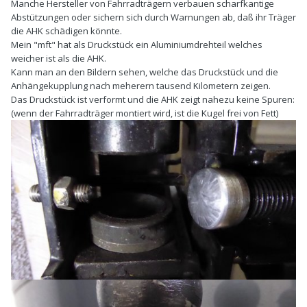
Manche Hersteller von Fahrradträgern verbauen scharfkantige
Abstützungen oder sichern sich durch Warnungen ab, daß ihr Träger
die AHK schädigen könnte.
Mein "mft" hat als Druckstück ein Aluminiumdrehteil welches
weicher ist als die AHK.
Kann man an den Bildern sehen, welche das Druckstück und die
Anhängekupplung nach meherern tausend Kilometern zeigen.
Das Druckstück ist verformt und die AHK zeigt nahezu keine Spuren:
(wenn der Fahrradträger montiert wird, ist die Kugel frei von Fett)