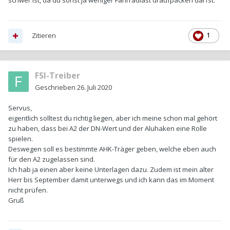
schwer ist, da du sonst ja weniger Fahrradlast draufpacken darfst.
Zitieren
1
FSI-Treiber
Geschrieben
26. Juli 2020
Servus,
eigentlich solltest du richtig liegen, aber ich meine schon mal gehört
zu haben, dass bei A2 der DN-Wert und der Aluhaken eine Rolle
spielen.
Deswegen soll es bestimmte AHK-Träger geben, welche eben auch
für den A2 zugelassen sind.
Ich hab ja einen aber keine Unterlagen dazu. Zudem ist mein alter
Herr bis September damit unterwegs und ich kann das im Moment
nicht prüfen.
Gruß