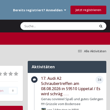
Jetzt registrieren
Bereits registriert? Anmelden
Alle Aktivitäten
Aktivitäten
17. Audi A2
34
Schraubertreffen am
08.08.2026 in 59510 Lippetal / Es
gen
0
wird schräg . . .
Genau soviiiiiiel Spaß und gutes Gelingen
!!!!! Grüssle vom Bodensee
vor 2 Minuten
in
NRW