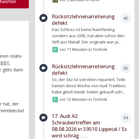
ntworten
Rücksitzlehnenarretierung
42
defekt
Das Schloss ist keine Nachferting
sondern aus 2005, hat aber schon den
Stift aus Metall. Der originale war ja...
vor 11 Minuten
in
Technik
nen relativ
m
BBY
,
Rücksitzlehnenarretierung
42
e gibts dann
defekt
So, der Sitz ist seit eben repariert, Teile
kamen diese Woche von Audi Tradition,
habe gleich beide Seiten gekauft udn...
vor 12 Minuten
in
Technik
 hat, der
Ventildeckel
17. Audi A2
34
Schraubertreffen am
08.08.2026 in 59510 Lippetal / Es
wird schräg . . .