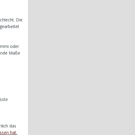
chlecht. Die
gearbeitet
Gummi oder
lgende Maße
sste
nlich das
ssen hat.