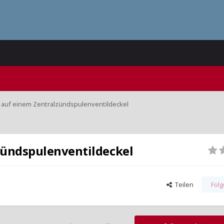
auf einem Zentralzündspulenventildeckel
zündspulenventildeckel
Teilen
Fol