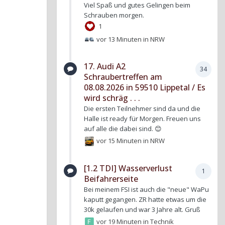
Viel Spaß und gutes Gelingen beim
Schrauben morgen.
1
vor 13 Minuten
in
NRW
17. Audi A2
34
Schraubertreffen am
08.08.2026 in 59510 Lippetal / Es
wird schräg . . .
Die ersten Teilnehmer sind da und die
Halle ist ready für Morgen. Freuen uns
auf alle die dabei sind. 😊
vor 15 Minuten
in
NRW
[1.2 TDI] Wasserverlust
1
Beifahrerseite
Bei meinem FSI ist auch die "neue" WaPu
kaputt gegangen. ZR hatte etwas um die
30k gelaufen und war 3 Jahre alt. Gruß
vor 19 Minuten
in
Technik