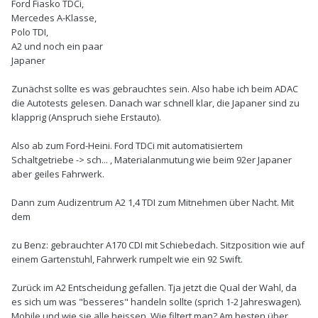
Ford Fiasko TDCi,
Mercedes A-Klasse,
Polo TDI,
A2 und noch ein paar
Japaner
Zunächst sollte es was gebrauchtes sein. Also habe ich beim ADAC
die Autotests gelesen. Danach war schnell klar, die Japaner sind zu
klapprig (Anspruch siehe Erstauto).
Also ab zum Ford-Heini. Ford TDCi mit automatisiertem
Schaltgetriebe -> sch... , Materialanmutung wie beim 92er Japaner
aber geiles Fahrwerk.
Dann zum Audizentrum A2 1,4 TDI zum Mitnehmen über Nacht. Mit
dem
zu Benz: gebrauchter A170 CDI mit Schiebedach. Sitzposition wie auf
einem Gartenstuhl, Fahrwerk rumpelt wie ein 92 Swift.
Zurück im A2 Entscheidung gefallen. Tja jetzt die Qual der Wahl, da
es sich um was "besseres" handeln sollte (sprich 1-2 Jahreswagen).
Mobile und wie sie alle heissen. Wie filtert man? Am besten über