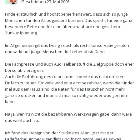
Geschrieben
27. Mai 2005
Finde erstaunlich und höchst bemerkenswert, dass sich so junge
Menschen für den A2 begeistern können. Das spricht für eine ganz
besondere Reife und für eine überschaubare und gesicherte
Zunkunfplanung.
Im Allgemeinen gilt das Design doch als recht konservativ geraten
und wirkt auf junge Menschen doch eher abstoßend.
Die Fachpresse und auch Audi selber stuft die Zielgruppe doch eher
bei so ab vierzig ein.
Auch die Einführung des color.storms konnte das nicht drücken.
Einfach zu teuer. Für viele wird er ja erst bezahlbar, wenn die Kinder
mal aus dem Haus sind, die Raten für das Häuschen nicht mehr
ganz so drücken und man sich mal so richtig wieder was gönnen
kann.
Na ja, wenn's nicht die bezahlbaren Werkswagen gäbe, dann wäre
das wohl auch so.
Ich fand das Design von der Studie des Al an, (der mit der
Ladefläche), immer jugendlich und frisch. Wohl, weil es sowas