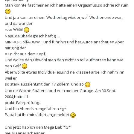
Man könnte fast meinen ich hatte einen Orgasmus,so schrie ich rum
Und jaa kam an einem Wochentag wieder,weil Wochenende war,
und da war der
rote WEG!
Naja..da überlegte ich heftig....
MINI-A2-Golf4-BMW....Und fuhr hin und her,Autos anschauen.Aber
mir ging der
A2 nicht aus dem Kopf.
Und wollte den.Obwohl man den nicht so toll aufmotzen kann wie
nen Golf
Aber wollte etwas Individuelles,und ne krasse Farbe. Ich nahm Ihn
weil er
so stark aussieht,mit den 17 Zöllern, und so
Und ne Woche Später stand er in meiner Garage. Am 30.Sept.
2004,hatte ich
prakt. Fahrprüfung.
Und bin Abends rumgefahren *g*
Papa hat Ihn mir sofort angemeldet
Und jetzt hab ich den Mega Lieb *G*
mei klääner schääner..