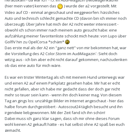
herauskam - da war ich ~15. Im Audi-Magazin (Neuwagenkäufer
(hier mein vater) kennen das
) wurde der a2 vorgestellt. Mit
Video auf CD - einmal angeschaut und weggeworfen: hässliches
Auto und technisch schlecht gemachte CD (davon bin ich immer noch
überzeugt). Über Jahre hat mich der A2 nicht weiter interessiert -
obwohl ich schon immer nach meinem auto gesucht habe: eine
aufzählung meiner favoritenliste schockt mich heute: von Lupo über
GolfIV hin zu OpelCorsa *schäm*
Das erste mal als der A2 ein "ganz nett" von mir bekommen hat, war
die Vorstellung des A2 Color.Storm im AudiMagazin´: Sieht doch
witzig aus - ich bin aber echt nicht darauf gekommen, nachzudenken
ob das eine auto für mich wäre.
Es war ein trister Wintertag als ich mit meinem Hund unterwegs war
und einen A2 auf einem Parkplatz gesehen habe. Mir hat er echt
nicht gefallen, aber ich habe mir gedacht dass der doch gar nicht
mehr so teuer sein kann - wenn ihn doch keiner mag. Von diesem
Tag an gings los: unzählige Bilder im Internet angeschaut - hier das
halbe forum durchgestöbert - Autoscout24 täglich besucht und ihn
irgendwie liebgewonnen. Mit der Zeit fand ich ihn schön!
Dabei muss ich ganz klar sagen, dass ich mir ohne dieses Forum
wohl keinen A2 gekauft hätte - es hat selbst ohne A2 spaß bei euch
gemacht.