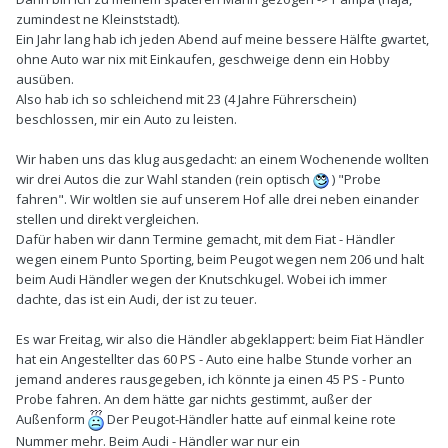
zumindest ne Kleinststadt).
Ein Jahr lang hab ich jeden Abend auf meine bessere Hälfte gwartet,
ohne Auto war nix mit Einkaufen, geschweige denn ein Hobby
ausüben.
Also hab ich so schleichend mit 23 (4 Jahre Führerschein)
beschlossen, mir ein Auto zu leisten.
Wir haben uns das klug ausgedacht: an einem Wochenende wollten
wir drei Autos die zur Wahl standen (rein optisch
) "Probe
fahren". Wir woltlen sie auf unserem Hof alle drei neben einander
stellen und direkt vergleichen.
Dafür haben wir dann Termine gemacht, mit dem Fiat - Händler
wegen einem Punto Sporting, beim Peugot wegen nem 206 und halt
beim Audi Händler wegen der Knutschkugel. Wobei ich immer
dachte, das ist ein Audi, der ist zu teuer.
Es war Freitag, wir also die Händler abgeklappert: beim Fiat Händler
hat ein Angestellter das 60 PS - Auto eine halbe Stunde vorher an
jemand anderes rausgegeben, ich könnte ja einen 45 PS - Punto
Probe fahren. An dem hätte gar nichts gestimmt, außer der
Außenform
Der Peugot-Händler hatte auf einmal keine rote
Nummer mehr. Beim Audi - Händler war nur ein