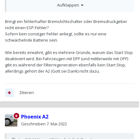
Aufklappen
-Signal vom Bremslichtschalter liegt nicht sauber an
-Signal vom Bremsdruckgeber ist nicht hoch genug bzw. geht
kurzzeitig deutlich runter
Bringt ein fehlerhafter Bremslichtschalter oder Bremsdruckgeber
-Bordspannung geht während der Stop-Phase zu sehr runter
nicht einen ESP-Fehler?
Sofern kein sonstiger Fehler anliegt, sollte es nur eine
schwächelnde Batterie sein.
Wie bereits erwähnt, gibt es mehrere Gründe, warum das Start Stop
deaktiviert wird. Bei Fahrzeugen mit DPF (und mittlerweile mit OPF)
gibt es während der Filterregeneration ebenfalls kein Start Stop,
allerdings gehört der A2 (Gott sei Dank) nicht dazu.
Zitieren
Phoenix A2
Geschrieben
7. Mai 2022