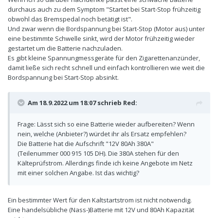
durchaus auch zu dem Symptom "Startet bei Start-Stop frühzeitig
obwohl das Bremspedal noch betätigt ist".
Und zwar wenn die Bordspannung bei Start-Stop (Motor aus) unter
eine bestimmte Schwelle sinkt, wird der Motor frühzeitig wieder
gestartet um die Batterie nachzuladen.
Es gibt kleine Spannungmessgeräte für den Zigarettenanzünder,
damit ließe sich recht schnell und einfach kontrollieren wie weit die
Bordspannung bei Start-Stop absinkt.
Am 18.9.2022 um 18:07 schrieb
Red
:
Frage: Lässt sich so eine Batterie wieder aufbereiten? Wenn
nein, welche (Anbieter?) würdet ihr als Ersatz empfehlen?
Die Batterie hat die Aufschrift "12V 80Ah 380A"
(Teilenummer 000 915 105 DH). Die 380A stehen für den
Kälteprüfstrom. Allerdings finde ich keine Angebote im Netz
mit einer solchen Angabe. Ist das wichtig?
Ein bestimmter Wert für den Kaltstartstrom ist nicht notwendig.
Eine handelsübliche (Nass-)Batterie mit 12V und 80Ah Kapazität