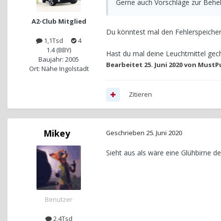
Gerne auch Vorschläge zur Beheb
A2-Club Mitglied
Du könntest mal den Fehlerspeicher 
1,1Tsd
4
1.4 (BBY)
Hast du mal deine Leuchtmittel gec
Baujahr: 2005
Bearbeitet
25. Juni 2020
von MustP
Ort: Nähe Ingolstadt
Zitieren
Mikey
Geschrieben
25. Juni 2020
Sieht aus als wäre eine Glühbirne d
Benutzer
2,4Tsd