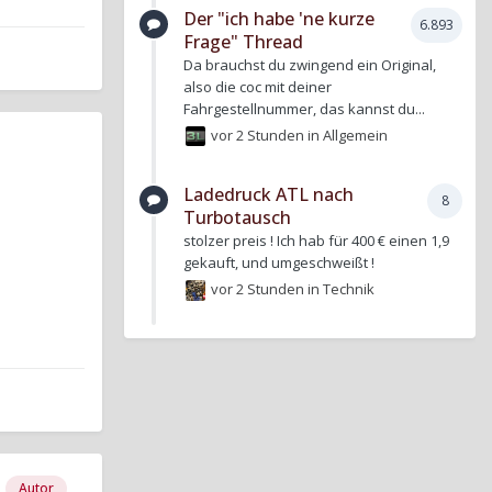
Der "ich habe 'ne kurze
6.893
Frage" Thread
Da brauchst du zwingend ein Original,
also die coc mit deiner
Fahrgestellnummer, das kannst du...
vor 2 Stunden
in
Allgemein
Ladedruck ATL nach
8
Turbotausch
stolzer preis ! Ich hab für 400 € einen 1,9
gekauft, und umgeschweißt !
vor 2 Stunden
in
Technik
Autor