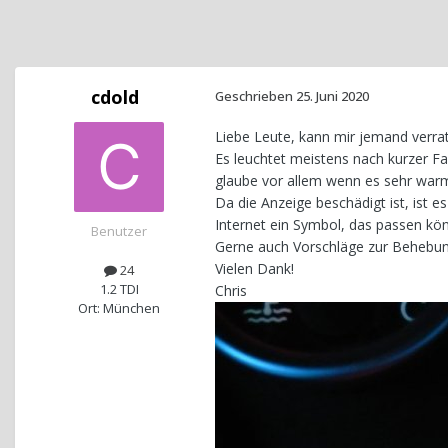
cdold
Geschrieben
25. Juni 2020
Liebe Leute, kann mir jemand verra
Es leuchtet meistens nach kurzer Fa
glaube vor allem wenn es sehr warm i
Da die Anzeige beschädigt ist, ist e
Internet ein Symbol, das passen kön
Benutzer
Gerne auch Vorschläge zur Behebung
Vielen Dank!
24
1.2 TDI
Chris
Ort: München