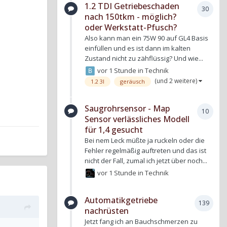
1.2 TDI Getriebeschaden
30
nach 150tkm - möglich?
oder Werkstatt-Pfusch?
Also kann man ein 75W 90 auf GL4 Basis
einfüllen und es ist dann im kalten
Zustand nicht zu zähflüssig? Und wie...
vor 1 Stunde
in
Technik
(und 2 weitere)
1.2 3l
geräusch
Saugrohrsensor - Map
10
Sensor verlässliches Modell
für 1,4 gesucht
Bei nem Leck müßte ja ruckeln oder die
Fehler regelmäßig auftreten und das ist
nicht der Fall, zumal ich jetzt über noch...
vor 1 Stunde
in
Technik
Automatikgetriebe
139
nachrüsten
Jetzt fang ich an Bauchschmerzen zu