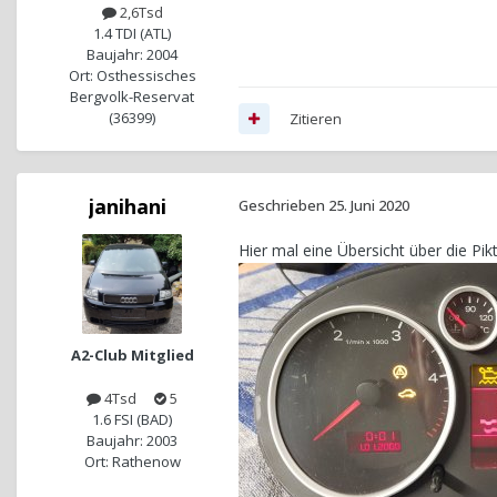
2,6Tsd
1.4 TDI (ATL)
Baujahr: 2004
Ort: Osthessisches
Bergvolk-Reservat
(36399)
Zitieren
janihani
Geschrieben
25. Juni 2020
Hier mal eine Übersicht über die P
A2-Club Mitglied
4Tsd
5
1.6 FSI (BAD)
Baujahr: 2003
Ort: Rathenow