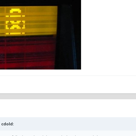
b
cdold
: