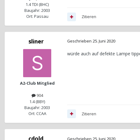
1.4 TDI (BHC)
Baujahr: 2003
Ort: Passau
Zitieren
sliner
Geschrieben
25. Juni 2020
würde auch auf defekte Lampe tipp
A2-Club Mitglied
904
1.4 (BBY)
Baujahr: 2003
Ort: CCAA
Zitieren
cdold
Geschrieben
25. Juni 2020