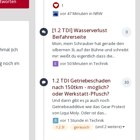
ntworten
1
vor 47 Minuten
in
NRW
[1.2 TDI] Wasserverlust
0
Beifahrerseite
Moin, mein Schrauber hat gerade den
hmal (ich
silbernen 3L auf der Bühne und schreibt
mir: weißt du eigentlich dass die...
ng noch im
vor 50 Minuten
in
Technik
1.2 TDI Getriebeschaden
30
nach 150tkm - möglich?
oder Werkstatt-Pfusch?
Und dann gibt es ja auch noch
Getriebeadditive wie das Gear Protect
von Liqui Moly. Oder ist das...
vor 1 Stunde
in
Technik
(und 2 weitere)
1.2 3l
geräusch